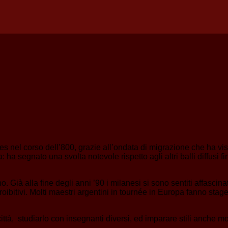
res nel corso dell’800, grazie all’ondata di migrazione che ha v
a segnato una svolta notevole rispetto agli altri balli diffusi f
 Già alla fine degli anni ’90 i milanesi si sono sentiti affascin
proibitivi. Molti maestri argentini in tournée in Europa fanno stag
città, studiarlo con insegnanti diversi, ed imparare stili anche mol