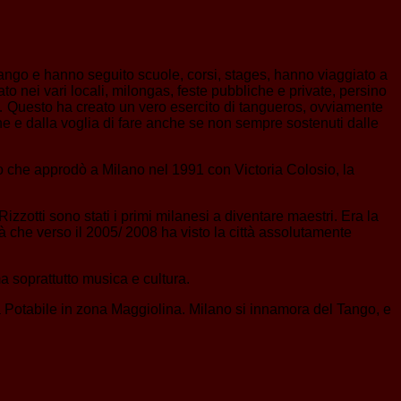
Tango e hanno seguito scuole, corsi, stages, hanno viaggiato a
o nei vari locali, milongas, feste pubbliche e private, persino
e… Questo ha creato un vero esercito di tangueros, ovviamente
ne e dalla voglia di fare anche se non sempre sostenuti dalle
o che approdò a Milano nel 1991 con Victoria Colosio, la
zotti sono stati i primi milanesi a diventare maestri. Era la
à che verso il 2005/ 2008 ha visto la città assolutamente
a soprattutto musica e cultura.
ua Potabile in zona Maggiolina. Milano si innamora del Tango, e