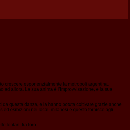
isto crescere esponenzialmente la metropoli argentina.
ino ad allora. La sua anima è l’improvvisazione, e la sua
ati da questa danza, e la hanno potuta coltivare grazie anche
es ed esibizioni nei locali milanesi e questo fornisce agli
to lontani fra loro.