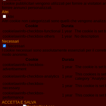
I cookie pubblicitari vengono utilizzati per fornire ai visitator
fornire annunci personalizzati.
Altri
Altri
Altri cookie non categorizzati sono quelli che vengono analizzat
Cookie
Durata
cookielawinfo-checkbox-functional
1 year
The cookie is set 
cookielawinfo-checkbox-others
1 year
No description
Necessari
Necessari
I cookie necessari sono assolutamente essenziali per il corrett
modo anonimo.
Cookie
Durata
cookielawinfo-checkbox-
1 year
The cookie is set 
advertisement
This cookies is s
cookielawinfo-checkbox-analytics
1 year
category "Analytic
cookielawinfo-checkbox-
1 year
This cookie is set
necessary
cookielawinfo-checkbox-
1 year
This cookie is set
performance
ACCETTA E SALVA