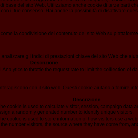
di base del sito Web. Utilizziamo anche cookie di terze parti che
n il tuo consenso. Hai anche la possibilità di disattivare questi
 come la condivisione del contenuto del sito Web su piattaforme d
analizzare gli indici di prestazioni chiave del sito Web che aiuta
Descrizione
alytics to throttle the request rate to limit the colllection of dat
i interagiscono con il sito web. Questi cookie aiutano a fornire in
Descrizione
he cookie is used to calculate visitor, session, campaign data and
sign a randomly generated number to identify unique visitors.
he cookie is used to store information of how visitors use a webs
g the number visitors, the source where they have come from, a