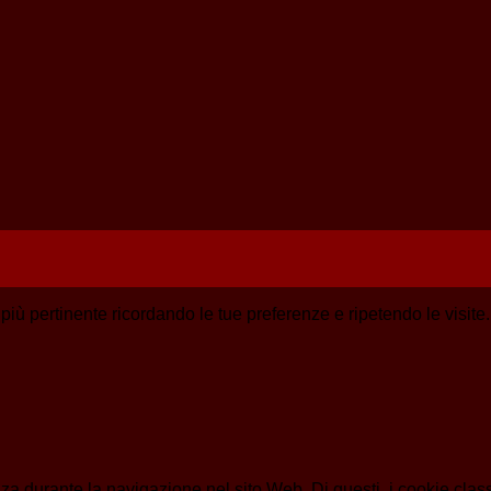
a più pertinente ricordando le tue preferenze e ripetendo le visit
enza durante la navigazione nel sito Web. Di questi, i cookie cl