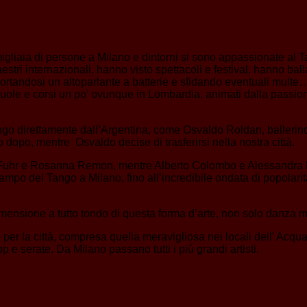
 migliaia di persone a Milano e dintorni si sono appassionate al 
i internazionali, hanno visto spettacoli e festival, hanno ballat
portandosi un altoparlante a batterie e sfidando eventuali mult
cuole e corsi un po’ ovunque in Lombardia, animati dalla passio
ngo direttamente dall’Argentina, come Osvaldo Roldan, ballerin
o dopo, mentre Osvaldo decise di trasferirsi nella nostra città.
na Fuhr e Rosanna Remon, mentre Alberto Colombo e Alessandra Riz
mpo del Tango a Milano, fino all’incredibile ondata di popolarit
imensione a tutto tondo di questa forma d’arte, non solo danza m
o per la città, compresa quella meravigliosa nei locali dell’ Acq
 e serate. Da Milano passano tutti i più grandi artisti.