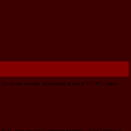
e. Cliccando “Accetta” acconsenti all'uso di TUTTI i cookie.
assificati come necessari vengono memorizzati nel browser in