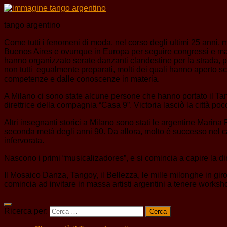
tango argentino
Come tutti i fenomeni di moda, nel corso degli ultimi 25 anni,
Buenos Aires e ovunque in Europa per seguire congressi e maestr
hanno organizzato serate danzanti clandestine per la strada, 
non tutti egualmente preparati, molti dei quali hanno aperto s
competenze e dalle conoscenze in materia.
A Milano ci sono state alcune persone che hanno portato il Ta
direttrice della compagnia “Casa 9”. Victoria lasciò la città poc
Altri insegnanti storici a Milano sono stati le argentine Mari
seconda metà degli anni 90. Da allora, molto è successo nel ca
infervorata.
Nascono i primi “musicalizadores”, e si comincia a capire la d
Il Mosaico Danza, Tangoy, il Bellezza, le mille milonghe in gir
comincia ad invitare in massa artisti argentini a tenere workshop
Ricerca per: