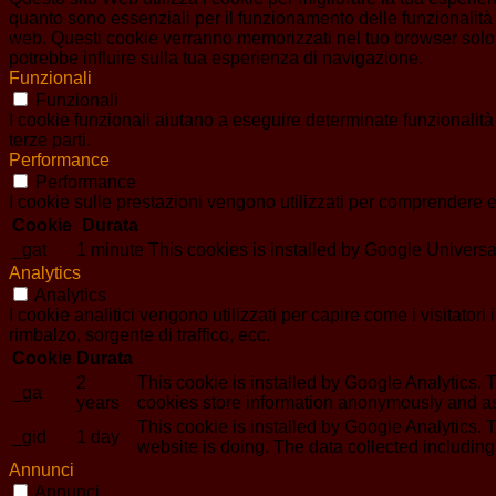
quanto sono essenziali per il funzionamento delle funzionalità 
web. Questi cookie verranno memorizzati nel tuo browser solo co
potrebbe influire sulla tua esperienza di navigazione.
Funzionali
Funzionali
I cookie funzionali aiutano a eseguire determinate funzionalità
terze parti.
Performance
Performance
I cookie sulle prestazioni vengono utilizzati per comprendere e 
Cookie
Durata
_gat
1 minute
This cookies is installed by Google Universal An
Analytics
Analytics
I cookie analitici vengono utilizzati per capire come i visitator
rimbalzo, sorgente di traffico, ecc.
Cookie
Durata
2
This cookie is installed by Google Analytics. T
_ga
years
cookies store information anonymously and as
This cookie is installed by Google Analytics. T
_gid
1 day
website is doing. The data collected includin
Annunci
Annunci