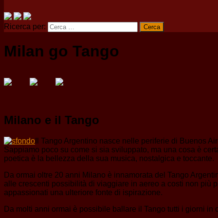
Ricerca per:
Milan go Tango
Milano e il Tango
Il Tango Argentino nasce nelle periferie di Buenos Ai
Sappiamo poco su come si sia sviluppato, ma una cosa è certa: h
poetica è la bellezza della sua musica, nostalgica e toccante.
Da ormai oltre 20 anni Milano è innamorata del Tango Argentino.
alle crescenti possibilità di viaggiare in aereo a costi non più 
appassionati una ulteriore fonte di ispirazione.
Da molti anni ormai è possibile ballare il Tango tutti i giorni in 