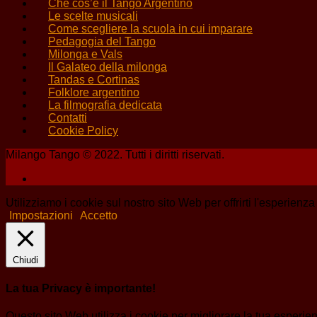
Che cos’è il Tango Argentino
Le scelte musicali
Come scegliere la scuola in cui imparare
Pedagogia del Tango
Milonga e Vals
Il Galateo della milonga
Tandas e Cortinas
Folklore argentino
La filmografia dedicata
Contatti
Cookie Policy
Milango Tango © 2022. Tutti i diritti riservati.
Utilizziamo i cookie sul nostro sito Web per offrirti l'esperienz
Impostazioni
Accetto
Chiudi
La tua Privacy è importante!
Questo sito Web utilizza i cookie per migliorare la tua esperi