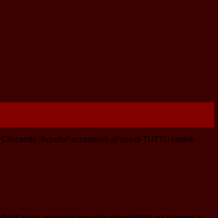
e. Cliccando “Accetta” acconsenti all'uso di TUTTI i cookie.
assificati come necessari vengono memorizzati nel browser in