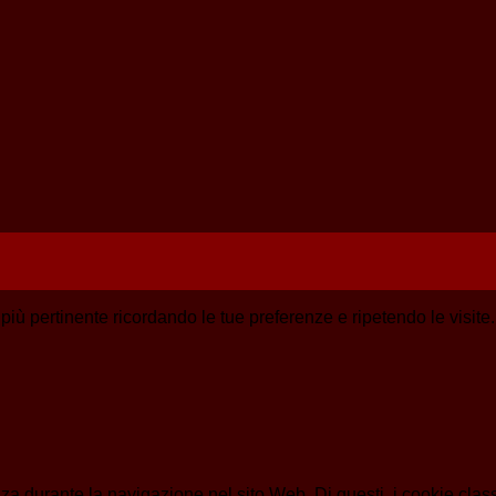
a più pertinente ricordando le tue preferenze e ripetendo le visit
enza durante la navigazione nel sito Web. Di questi, i cookie cl