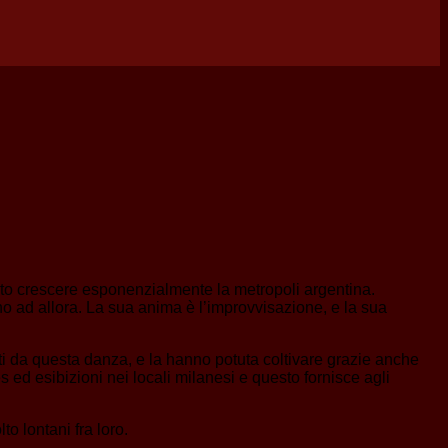
isto crescere esponenzialmente la metropoli argentina.
ino ad allora. La sua anima è l’improvvisazione, e la sua
ati da questa danza, e la hanno potuta coltivare grazie anche
es ed esibizioni nei locali milanesi e questo fornisce agli
to lontani fra loro.