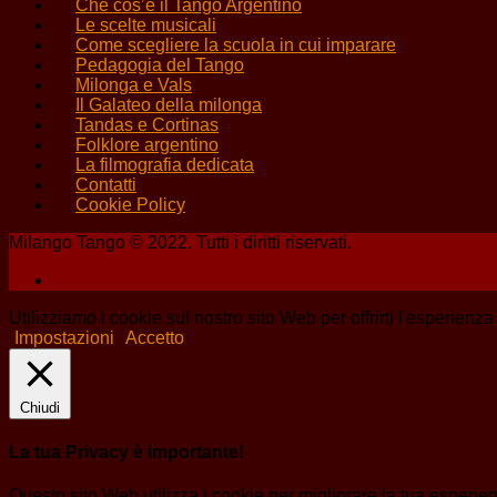
Che cos’è il Tango Argentino
Le scelte musicali
Come scegliere la scuola in cui imparare
Pedagogia del Tango
Milonga e Vals
Il Galateo della milonga
Tandas e Cortinas
Folklore argentino
La filmografia dedicata
Contatti
Cookie Policy
Milango Tango © 2022. Tutti i diritti riservati.
Utilizziamo i cookie sul nostro sito Web per offrirti l'esperienz
Impostazioni
Accetto
Chiudi
La tua Privacy è importante!
Questo sito Web utilizza i cookie per migliorare la tua esperi