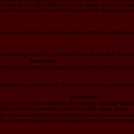
di base del sito Web. Utilizziamo anche cookie di terze parti che
n il tuo consenso. Hai anche la possibilità di disattivare questi
 come la condivisione del contenuto del sito Web su piattaforme d
analizzare gli indici di prestazioni chiave del sito Web che aiuta
Descrizione
alytics to throttle the request rate to limit the colllection of dat
i interagiscono con il sito web. Questi cookie aiutano a fornire in
Descrizione
he cookie is used to calculate visitor, session, campaign data and
sign a randomly generated number to identify unique visitors.
he cookie is used to store information of how visitors use a webs
g the number visitors, the source where they have come from, a