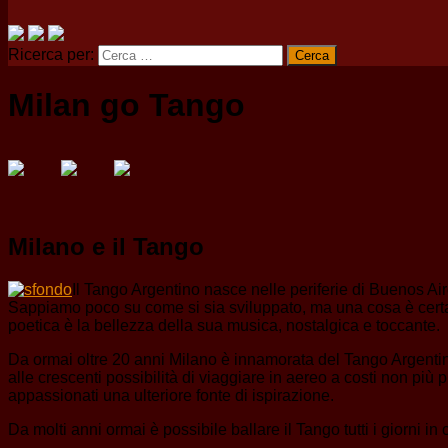
Ricerca per:
Milan go Tango
Milano e il Tango
Il Tango Argentino nasce nelle periferie di Buenos Ai
Sappiamo poco su come si sia sviluppato, ma una cosa è certa: h
poetica è la bellezza della sua musica, nostalgica e toccante.
Da ormai oltre 20 anni Milano è innamorata del Tango Argentino.
alle crescenti possibilità di viaggiare in aereo a costi non più 
appassionati una ulteriore fonte di ispirazione.
Da molti anni ormai è possibile ballare il Tango tutti i giorni in 