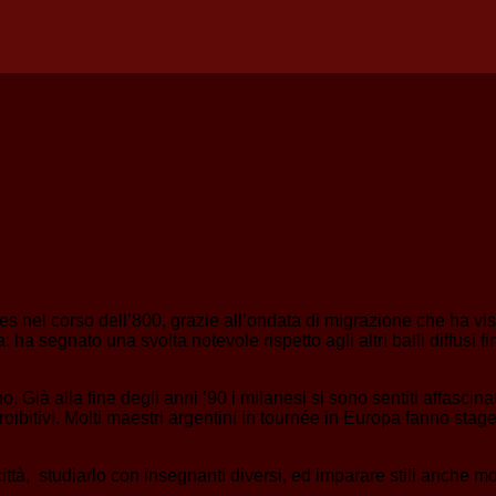
res nel corso dell’800, grazie all’ondata di migrazione che ha v
a segnato una svolta notevole rispetto agli altri balli diffusi f
 Già alla fine degli anni ’90 i milanesi si sono sentiti affascin
proibitivi. Molti maestri argentini in tournée in Europa fanno stag
città, studiarlo con insegnanti diversi, ed imparare stili anche mol