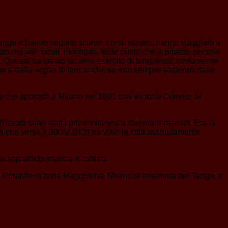
Tango e hanno seguito scuole, corsi, stages, hanno viaggiato a
o nei vari locali, milongas, feste pubbliche e private, persino
e… Questo ha creato un vero esercito di tangueros, ovviamente
ne e dalla voglia di fare anche se non sempre sostenuti dalle
o che approdò a Milano nel 1991 con Victoria Colosio, la
zotti sono stati i primi milanesi a diventare maestri. Era la
à che verso il 2005/ 2008 ha visto la città assolutamente
a soprattutto musica e cultura.
ua Potabile in zona Maggiolina. Milano si innamora del Tango, e