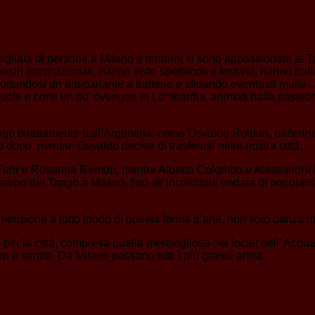
 migliaia di persone a Milano e dintorni si sono appassionate al 
i internazionali, hanno visto spettacoli e festival, hanno ballat
portandosi un altoparlante a batterie e sfidando eventuali mult
cuole e corsi un po’ ovunque in Lombardia, animati dalla passio
ngo direttamente dall’Argentina, come Osvaldo Roldan, ballerin
o dopo, mentre Osvaldo decise di trasferirsi nella nostra città.
na Fuhr e Rosanna Remon, mentre Alberto Colombo e Alessandra Riz
mpo del Tango a Milano, fino all’incredibile ondata di popolarit
imensione a tutto tondo di questa forma d’arte, non solo danza m
o per la città, compresa quella meravigliosa nei locali dell’ Acq
 e serate. Da Milano passano tutti i più grandi artisti.