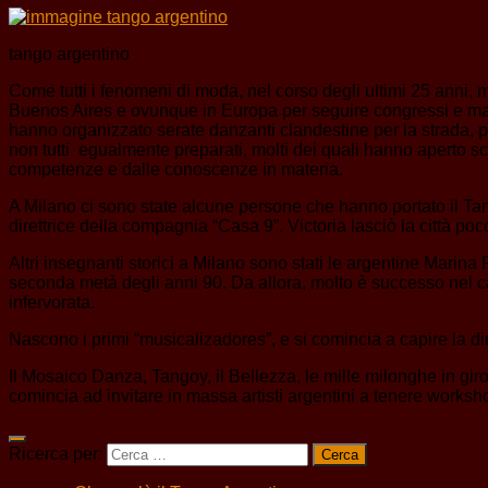
tango argentino
Come tutti i fenomeni di moda, nel corso degli ultimi 25 anni,
Buenos Aires e ovunque in Europa per seguire congressi e maestr
hanno organizzato serate danzanti clandestine per la strada, 
non tutti egualmente preparati, molti dei quali hanno aperto s
competenze e dalle conoscenze in materia.
A Milano ci sono state alcune persone che hanno portato il Ta
direttrice della compagnia “Casa 9”. Victoria lasciò la città poc
Altri insegnanti storici a Milano sono stati le argentine Mari
seconda metà degli anni 90. Da allora, molto è successo nel ca
infervorata.
Nascono i primi “musicalizadores”, e si comincia a capire la d
Il Mosaico Danza, Tangoy, il Bellezza, le mille milonghe in gir
comincia ad invitare in massa artisti argentini a tenere workshop
Ricerca per: