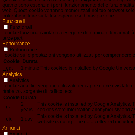
quanto sono essenziali per il funzionamento delle funzionalità 
web. Questi cookie verranno memorizzati nel tuo browser solo co
potrebbe influire sulla tua esperienza di navigazione.
Funzionali
Funzionali
I cookie funzionali aiutano a eseguire determinate funzionalità
terze parti.
Performance
Performance
I cookie sulle prestazioni vengono utilizzati per comprendere e 
Cookie
Durata
_gat
1 minute
This cookies is installed by Google Universal An
Analytics
Analytics
I cookie analitici vengono utilizzati per capire come i visitator
rimbalzo, sorgente di traffico, ecc.
Cookie
Durata
2
This cookie is installed by Google Analytics. T
_ga
years
cookies store information anonymously and as
This cookie is installed by Google Analytics. T
_gid
1 day
website is doing. The data collected includin
Annunci
Annunci