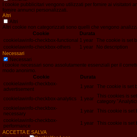
I cookie pubblicitari vengono utilizzati per fornire ai visitator
fornire annunci personalizzati.
Altri
Altri
Altri cookie non categorizzati sono quelli che vengono analizzat
Cookie
Durata
cookielawinfo-checkbox-functional
1 year
The cookie is set 
cookielawinfo-checkbox-others
1 year
No description
Necessari
Necessari
I cookie necessari sono assolutamente essenziali per il corrett
modo anonimo.
Cookie
Durata
cookielawinfo-checkbox-
1 year
The cookie is set 
advertisement
This cookies is s
cookielawinfo-checkbox-analytics
1 year
category "Analytic
cookielawinfo-checkbox-
1 year
This cookie is set
necessary
cookielawinfo-checkbox-
1 year
This cookie is set
performance
ACCETTA E SALVA