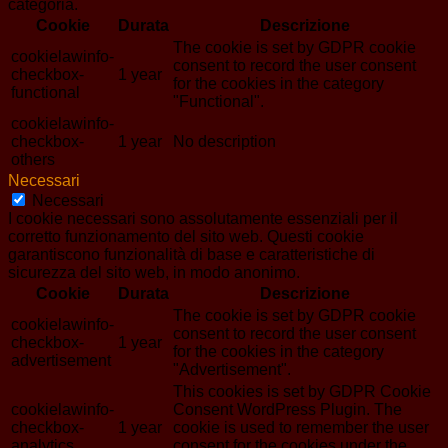
categoria.
Cookie
Durata
Descrizione
The cookie is set by GDPR cookie
cookielawinfo-
consent to record the user consent
checkbox-
1 year
for the cookies in the category
functional
"Functional".
cookielawinfo-
checkbox-
1 year
No description
others
Necessari
Necessari
I cookie necessari sono assolutamente essenziali per il
corretto funzionamento del sito web. Questi cookie
garantiscono funzionalità di base e caratteristiche di
sicurezza del sito web, in modo anonimo.
Cookie
Durata
Descrizione
The cookie is set by GDPR cookie
cookielawinfo-
consent to record the user consent
checkbox-
1 year
for the cookies in the category
advertisement
"Advertisement".
This cookies is set by GDPR Cookie
cookielawinfo-
Consent WordPress Plugin. The
checkbox-
1 year
cookie is used to remember the user
analytics
consent for the cookies under the