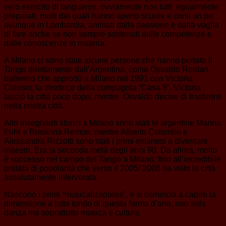
vero esercito di tangueros, ovviamente non tutti egualmente
preparati, molti dei quali hanno aperto scuole e corsi un po’
ovunque in Lombardia, animati dalla passione e dalla voglia
di fare anche se non sempre sostenuti dalle competenze e
dalle conoscenze in materia.
A Milano ci sono state alcune persone che hanno portato il
Tango direttamente dall’Argentina, come Osvaldo Roldan,
ballerino che approdò a Milano nel 1991 con Victoria
Colosio, la direttrice della compagnia “Casa 9”. Victoria
lasciò la città poco dopo, mentre Osvaldo decise di trasferirsi
nella nostra città.
Altri insegnanti storici a Milano sono stati le argentine Marina
Fuhr e Rosanna Remon, mentre Alberto Colombo e
Alessandra Rizzotti sono stati i primi milanesi a diventare
maestri. Era la seconda metà degli anni 90. Da allora, molto
è successo nel campo del Tango a Milano, fino all’incredibile
ondata di popolarità che verso il 2005/ 2008 ha visto la città
assolutamente infervorata.
Nascono i primi “musicalizadores”, e si comincia a capire la
dimensione a tutto tondo di questa forma d’arte, non solo
danza ma soprattutto musica e cultura.