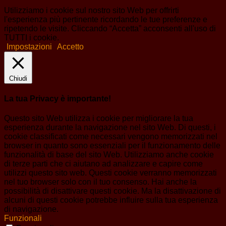
Utilizziamo i cookie sul nostro sito Web per offrirti
l'esperienza più pertinente ricordando le tue preferenze e
ripetendo le visite. Cliccando “Accetta” acconsenti all'uso di
TUTTI i cookie.
Impostazioni
Accetto
Chiudi
La tua Privacy è importante!
Questo sito Web utilizza i cookie per migliorare la tua
esperienza durante la navigazione nel sito Web. Di questi, i
cookie classificati come necessari vengono memorizzati nel
browser in quanto sono essenziali per il funzionamento delle
funzionalità di base del sito Web. Utilizziamo anche cookie
di terze parti che ci aiutano ad analizzare e capire come
utilizzi questo sito web. Questi cookie verranno memorizzati
nel tuo browser solo con il tuo consenso. Hai anche la
possibilità di disattivare questi cookie. Ma la disattivazione di
alcuni di questi cookie potrebbe influire sulla tua esperienza
di navigazione.
Funzionali