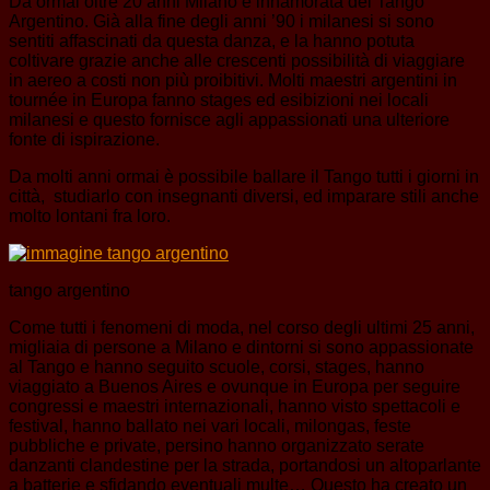
Da ormai oltre 20 anni Milano è innamorata del Tango
Argentino. Già alla fine degli anni ’90 i milanesi si sono
sentiti affascinati da questa danza, e la hanno potuta
coltivare grazie anche alle crescenti possibilità di viaggiare
in aereo a costi non più proibitivi. Molti maestri argentini in
tournée in Europa fanno stages ed esibizioni nei locali
milanesi e questo fornisce agli appassionati una ulteriore
fonte di ispirazione.
Da molti anni ormai è possibile ballare il Tango tutti i giorni in
città, studiarlo con insegnanti diversi, ed imparare stili anche
molto lontani fra loro.
tango argentino
Come tutti i fenomeni di moda, nel corso degli ultimi 25 anni,
migliaia di persone a Milano e dintorni si sono appassionate
al Tango e hanno seguito scuole, corsi, stages, hanno
viaggiato a Buenos Aires e ovunque in Europa per seguire
congressi e maestri internazionali, hanno visto spettacoli e
festival, hanno ballato nei vari locali, milongas, feste
pubbliche e private, persino hanno organizzato serate
danzanti clandestine per la strada, portandosi un altoparlante
a batterie e sfidando eventuali multe… Questo ha creato un