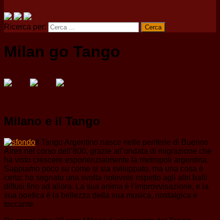
Ricerca per:
Milan go Tango
Milano e il Tango
Il Tango Argentino nasce nelle periferie di Buenos
Aires nel corso dell’800, grazie all’ondata di migrazione che
ha visto crescere esponenzialmente la metropoli argentina.
Sappiamo poco su come si sia sviluppato, ma una cosa è
certa: ha segnato una svolta notevole rispetto agli altri balli
diffusi fino ad allora. La sua anima è l’improvvisazione, e la
sua poetica è la bellezza della sua musica, nostalgica e
toccante.