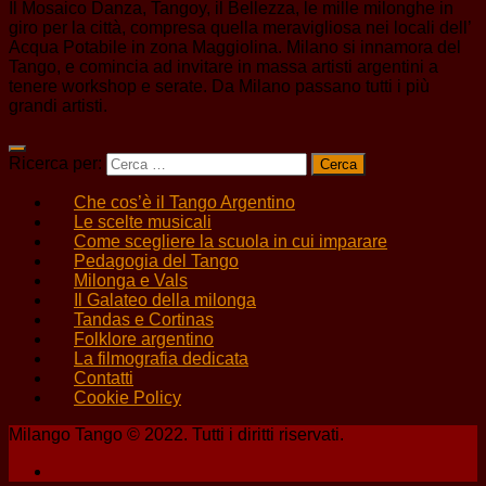
Il Mosaico Danza, Tangoy, il Bellezza, le mille milonghe in
giro per la città, compresa quella meravigliosa nei locali dell’
Acqua Potabile in zona Maggiolina. Milano si innamora del
Tango, e comincia ad invitare in massa artisti argentini a
tenere workshop e serate. Da Milano passano tutti i più
grandi artisti.
Ricerca per:
Che cos’è il Tango Argentino
Le scelte musicali
Come scegliere la scuola in cui imparare
Pedagogia del Tango
Milonga e Vals
Il Galateo della milonga
Tandas e Cortinas
Folklore argentino
La filmografia dedicata
Contatti
Cookie Policy
Milango Tango © 2022. Tutti i diritti riservati.