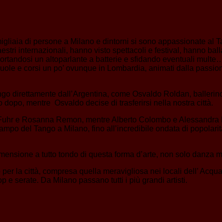
 migliaia di persone a Milano e dintorni si sono appassionate al 
i internazionali, hanno visto spettacoli e festival, hanno ballat
portandosi un altoparlante a batterie e sfidando eventuali mult
cuole e corsi un po’ ovunque in Lombardia, animati dalla passio
ngo direttamente dall’Argentina, come Osvaldo Roldan, ballerin
o dopo, mentre Osvaldo decise di trasferirsi nella nostra città.
na Fuhr e Rosanna Remon, mentre Alberto Colombo e Alessandra Riz
mpo del Tango a Milano, fino all’incredibile ondata di popolarit
imensione a tutto tondo di questa forma d’arte, non solo danza m
o per la città, compresa quella meravigliosa nei locali dell’ Acq
 e serate. Da Milano passano tutti i più grandi artisti.