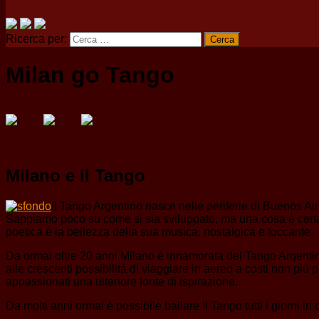
Ricerca per:
Milan go Tango
Milano e il Tango
Il Tango Argentino nasce nelle periferie di Buenos Ai
Sappiamo poco su come si sia sviluppato, ma una cosa è certa: h
poetica è la bellezza della sua musica, nostalgica e toccante.
Da ormai oltre 20 anni Milano è innamorata del Tango Argentino.
alle crescenti possibilità di viaggiare in aereo a costi non più 
appassionati una ulteriore fonte di ispirazione.
Da molti anni ormai è possibile ballare il Tango tutti i giorni in 