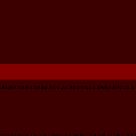
a più pertinente ricordando le tue preferenze e ripetendo le visit
enza durante la navigazione nel sito Web. Di questi, i cookie cl