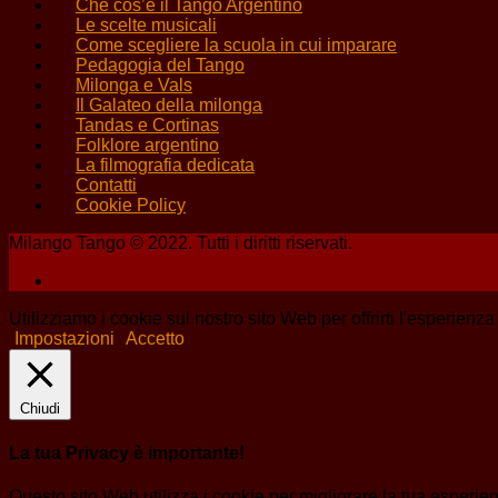
Che cos’è il Tango Argentino
Le scelte musicali
Come scegliere la scuola in cui imparare
Pedagogia del Tango
Milonga e Vals
Il Galateo della milonga
Tandas e Cortinas
Folklore argentino
La filmografia dedicata
Contatti
Cookie Policy
Milango Tango © 2022. Tutti i diritti riservati.
Utilizziamo i cookie sul nostro sito Web per offrirti l'esperienz
Impostazioni
Accetto
Chiudi
La tua Privacy è importante!
Questo sito Web utilizza i cookie per migliorare la tua esperi