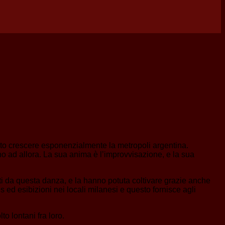
isto crescere esponenzialmente la metropoli argentina.
ino ad allora. La sua anima è l’improvvisazione, e la sua
ati da questa danza, e la hanno potuta coltivare grazie anche
es ed esibizioni nei locali milanesi e questo fornisce agli
to lontani fra loro.