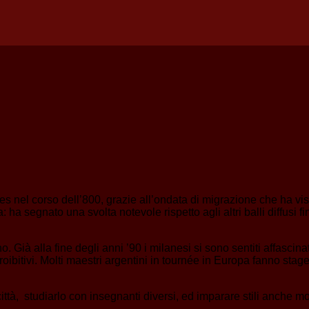
res nel corso dell’800, grazie all’ondata di migrazione che ha v
a segnato una svolta notevole rispetto agli altri balli diffusi f
 Già alla fine degli anni ’90 i milanesi si sono sentiti affascin
proibitivi. Molti maestri argentini in tournée in Europa fanno stag
città, studiarlo con insegnanti diversi, ed imparare stili anche mol