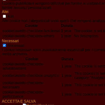
I cookie pubblicitari vengono utilizzati per fornire ai visitator
fornire annunci personalizzati.
Altri
Altri
Altri cookie non categorizzati sono quelli che vengono analizzat
Cookie
Durata
cookielawinfo-checkbox-functional
1 year
The cookie is set 
cookielawinfo-checkbox-others
1 year
No description
Necessari
Necessari
I cookie necessari sono assolutamente essenziali per il corrett
modo anonimo.
Cookie
Durata
cookielawinfo-checkbox-
1 year
The cookie is set 
advertisement
This cookies is s
cookielawinfo-checkbox-analytics
1 year
category "Analytic
cookielawinfo-checkbox-
1 year
This cookie is set
necessary
cookielawinfo-checkbox-
1 year
This cookie is set
performance
ACCETTA E SALVA