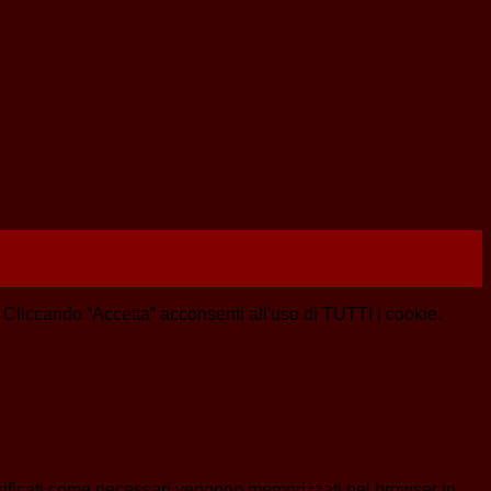
e. Cliccando “Accetta” acconsenti all'uso di TUTTI i cookie.
assificati come necessari vengono memorizzati nel browser in