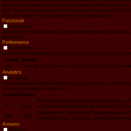
quanto sono essenziali per il funzionamento delle funzionalità 
web. Questi cookie verranno memorizzati nel tuo browser solo co
potrebbe influire sulla tua esperienza di navigazione.
Funzionali
Funzionali
I cookie funzionali aiutano a eseguire determinate funzionalità
terze parti.
Performance
Performance
I cookie sulle prestazioni vengono utilizzati per comprendere e 
Cookie
Durata
_gat
1 minute
This cookies is installed by Google Universal An
Analytics
Analytics
I cookie analitici vengono utilizzati per capire come i visitator
rimbalzo, sorgente di traffico, ecc.
Cookie
Durata
2
This cookie is installed by Google Analytics. T
_ga
years
cookies store information anonymously and as
This cookie is installed by Google Analytics. T
_gid
1 day
website is doing. The data collected includin
Annunci
Annunci