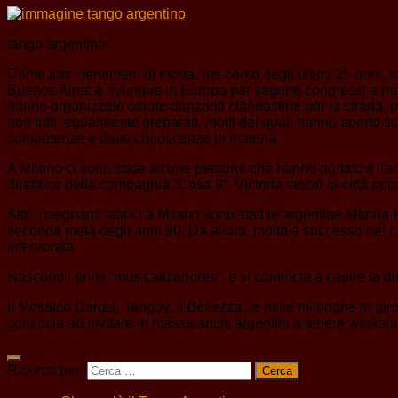
tango argentino
Come tutti i fenomeni di moda, nel corso degli ultimi 25 anni,
Buenos Aires e ovunque in Europa per seguire congressi e maestr
hanno organizzato serate danzanti clandestine per la strada, 
non tutti egualmente preparati, molti dei quali hanno aperto s
competenze e dalle conoscenze in materia.
A Milano ci sono state alcune persone che hanno portato il Ta
direttrice della compagnia “Casa 9”. Victoria lasciò la città poc
Altri insegnanti storici a Milano sono stati le argentine Mari
seconda metà degli anni 90. Da allora, molto è successo nel ca
infervorata.
Nascono i primi “musicalizadores”, e si comincia a capire la d
Il Mosaico Danza, Tangoy, il Bellezza, le mille milonghe in gir
comincia ad invitare in massa artisti argentini a tenere workshop
Ricerca per: