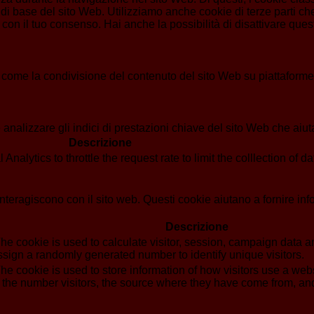
di base del sito Web. Utilizziamo anche cookie di terze parti che
n il tuo consenso. Hai anche la possibilità di disattivare questi
 come la condivisione del contenuto del sito Web su piattaforme d
analizzare gli indici di prestazioni chiave del sito Web che aiuta
Descrizione
alytics to throttle the request rate to limit the colllection of dat
i interagiscono con il sito web. Questi cookie aiutano a fornire in
Descrizione
he cookie is used to calculate visitor, session, campaign data and
sign a randomly generated number to identify unique visitors.
he cookie is used to store information of how visitors use a webs
g the number visitors, the source where they have come from, a