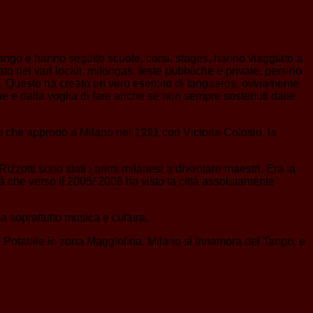
Tango e hanno seguito scuole, corsi, stages, hanno viaggiato a
o nei vari locali, milongas, feste pubbliche e private, persino
e… Questo ha creato un vero esercito di tangueros, ovviamente
ne e dalla voglia di fare anche se non sempre sostenuti dalle
o che approdò a Milano nel 1991 con Victoria Colosio, la
zotti sono stati i primi milanesi a diventare maestri. Era la
à che verso il 2005/ 2008 ha visto la città assolutamente
a soprattutto musica e cultura.
ua Potabile in zona Maggiolina. Milano si innamora del Tango, e