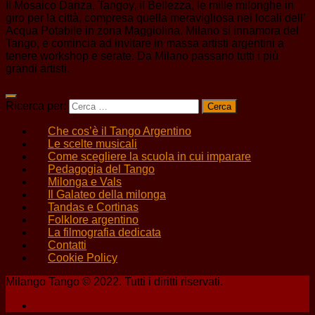
Il Mosaico Danza, Tangoy, il Bellezza, le mille milonghe in
giro per la città, compresa quella meravigliosa nei locali dell’
Acqua Potabile in zona Maggiolina. Milano si innamora del
Tango, e comincia ad invitare in massa artisti argentini a
tenere workshop e serate. Da Milano passano tutti i più
grandi artisti.
Ricerca per:
Che cos’è il Tango Argentino
Le scelte musicali
Come scegliere la scuola in cui imparare
Pedagogia del Tango
Milonga e Vals
Il Galateo della milonga
Tandas e Cortinas
Folklore argentino
La filmografia dedicata
Contatti
Cookie Policy
Milango Tango © 2022. Tutti i diritti riservati.