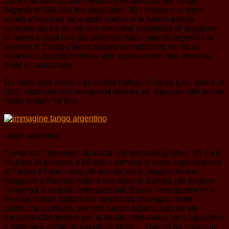
Da ormai oltre 20 anni Milano è innamorata del Tango
Argentino. Già alla fine degli anni ’90 i milanesi si sono
sentiti affascinati da questa danza, e la hanno potuta
coltivare grazie anche alle crescenti possibilità di viaggiare
in aereo a costi non più proibitivi. Molti maestri argentini in
tournée in Europa fanno stages ed esibizioni nei locali
milanesi e questo fornisce agli appassionati una ulteriore
fonte di ispirazione.
Da molti anni ormai è possibile ballare il Tango tutti i giorni in
città, studiarlo con insegnanti diversi, ed imparare stili anche
molto lontani fra loro.
tango argentino
Come tutti i fenomeni di moda, nel corso degli ultimi 25 anni,
migliaia di persone a Milano e dintorni si sono appassionate
al Tango e hanno seguito scuole, corsi, stages, hanno
viaggiato a Buenos Aires e ovunque in Europa per seguire
congressi e maestri internazionali, hanno visto spettacoli e
festival, hanno ballato nei vari locali, milongas, feste
pubbliche e private, persino hanno organizzato serate
danzanti clandestine per la strada, portandosi un altoparlante
a batterie e sfidando eventuali multe… Questo ha creato un