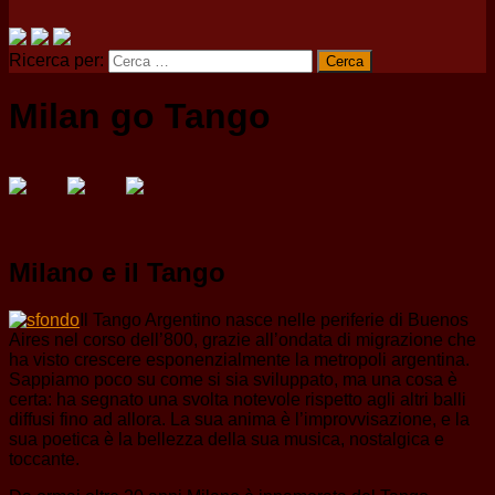
Ricerca per:
Milan go Tango
Milano e il Tango
Il Tango Argentino nasce nelle periferie di Buenos
Aires nel corso dell’800, grazie all’ondata di migrazione che
ha visto crescere esponenzialmente la metropoli argentina.
Sappiamo poco su come si sia sviluppato, ma una cosa è
certa: ha segnato una svolta notevole rispetto agli altri balli
diffusi fino ad allora. La sua anima è l’improvvisazione, e la
sua poetica è la bellezza della sua musica, nostalgica e
toccante.