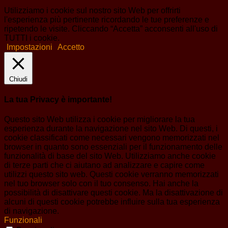
Utilizziamo i cookie sul nostro sito Web per offrirti
l'esperienza più pertinente ricordando le tue preferenze e
ripetendo le visite. Cliccando “Accetta” acconsenti all'uso di
TUTTI i cookie.
Impostazioni
Accetto
Chiudi
La tua Privacy è importante!
Questo sito Web utilizza i cookie per migliorare la tua
esperienza durante la navigazione nel sito Web. Di questi, i
cookie classificati come necessari vengono memorizzati nel
browser in quanto sono essenziali per il funzionamento delle
funzionalità di base del sito Web. Utilizziamo anche cookie
di terze parti che ci aiutano ad analizzare e capire come
utilizzi questo sito web. Questi cookie verranno memorizzati
nel tuo browser solo con il tuo consenso. Hai anche la
possibilità di disattivare questi cookie. Ma la disattivazione di
alcuni di questi cookie potrebbe influire sulla tua esperienza
di navigazione.
Funzionali