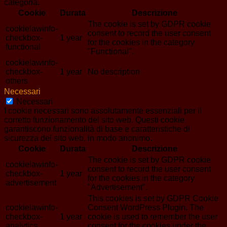
categoria.
Cookie
Durata
Descrizione
The cookie is set by GDPR cookie
cookielawinfo-
consent to record the user consent
checkbox-
1 year
for the cookies in the category
functional
"Functional".
cookielawinfo-
checkbox-
1 year
No description
others
Necessari
Necessari
I cookie necessari sono assolutamente essenziali per il
corretto funzionamento del sito web. Questi cookie
garantiscono funzionalità di base e caratteristiche di
sicurezza del sito web, in modo anonimo.
Cookie
Durata
Descrizione
The cookie is set by GDPR cookie
cookielawinfo-
consent to record the user consent
checkbox-
1 year
for the cookies in the category
advertisement
"Advertisement".
This cookies is set by GDPR Cookie
cookielawinfo-
Consent WordPress Plugin. The
checkbox-
1 year
cookie is used to remember the user
analytics
consent for the cookies under the