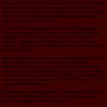
vero esercito di tangueros, ovviamente non tutti egualmente
preparati, molti dei quali hanno aperto scuole e corsi un po’
ovunque in Lombardia, animati dalla passione e dalla voglia
di fare anche se non sempre sostenuti dalle competenze e
dalle conoscenze in materia.
A Milano ci sono state alcune persone che hanno portato il
Tango direttamente dall’Argentina, come Osvaldo Roldan,
ballerino che approdò a Milano nel 1991 con Victoria
Colosio, la direttrice della compagnia “Casa 9”. Victoria
lasciò la città poco dopo, mentre Osvaldo decise di trasferirsi
nella nostra città.
Altri insegnanti storici a Milano sono stati le argentine Marina
Fuhr e Rosanna Remon, mentre Alberto Colombo e
Alessandra Rizzotti sono stati i primi milanesi a diventare
maestri. Era la seconda metà degli anni 90. Da allora, molto
è successo nel campo del Tango a Milano, fino all’incredibile
ondata di popolarità che verso il 2005/ 2008 ha visto la città
assolutamente infervorata.
Nascono i primi “musicalizadores”, e si comincia a capire la
dimensione a tutto tondo di questa forma d’arte, non solo
danza ma soprattutto musica e cultura.