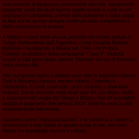
vero esercito di tangueros, ovviamente non tutti egualmente
preparati, molti dei quali hanno aperto scuole e corsi un po’
ovunque in Lombardia, animati dalla passione e dalla voglia
di fare anche se non sempre sostenuti dalle competenze e
dalle conoscenze in materia.
A Milano ci sono state alcune persone che hanno portato il
Tango direttamente dall’Argentina, come Osvaldo Roldan,
ballerino che approdò a Milano nel 1991 con Victoria
Colosio, la direttrice della compagnia “Casa 9”. Victoria
lasciò la città poco dopo, mentre Osvaldo decise di trasferirsi
nella nostra città.
Altri insegnanti storici a Milano sono stati le argentine Marina
Fuhr e Rosanna Remon, mentre Alberto Colombo e
Alessandra Rizzotti sono stati i primi milanesi a diventare
maestri. Era la seconda metà degli anni 90. Da allora, molto
è successo nel campo del Tango a Milano, fino all’incredibile
ondata di popolarità che verso il 2005/ 2008 ha visto la città
assolutamente infervorata.
Nascono i primi “musicalizadores”, e si comincia a capire la
dimensione a tutto tondo di questa forma d’arte, non solo
danza ma soprattutto musica e cultura.