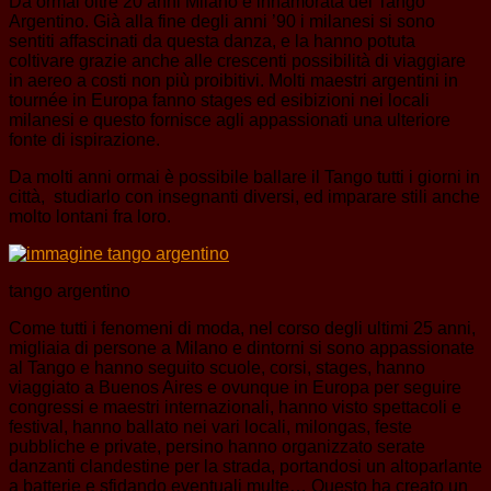
Da ormai oltre 20 anni Milano è innamorata del Tango
Argentino. Già alla fine degli anni ’90 i milanesi si sono
sentiti affascinati da questa danza, e la hanno potuta
coltivare grazie anche alle crescenti possibilità di viaggiare
in aereo a costi non più proibitivi. Molti maestri argentini in
tournée in Europa fanno stages ed esibizioni nei locali
milanesi e questo fornisce agli appassionati una ulteriore
fonte di ispirazione.
Da molti anni ormai è possibile ballare il Tango tutti i giorni in
città, studiarlo con insegnanti diversi, ed imparare stili anche
molto lontani fra loro.
tango argentino
Come tutti i fenomeni di moda, nel corso degli ultimi 25 anni,
migliaia di persone a Milano e dintorni si sono appassionate
al Tango e hanno seguito scuole, corsi, stages, hanno
viaggiato a Buenos Aires e ovunque in Europa per seguire
congressi e maestri internazionali, hanno visto spettacoli e
festival, hanno ballato nei vari locali, milongas, feste
pubbliche e private, persino hanno organizzato serate
danzanti clandestine per la strada, portandosi un altoparlante
a batterie e sfidando eventuali multe… Questo ha creato un