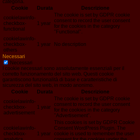
categoria.
Cookie
Durata
Descrizione
The cookie is set by GDPR cookie
cookielawinfo-
consent to record the user consent
checkbox-
1 year
for the cookies in the category
functional
"Functional".
cookielawinfo-
checkbox-
1 year
No description
others
Necessari
Necessari
I cookie necessari sono assolutamente essenziali per il
corretto funzionamento del sito web. Questi cookie
garantiscono funzionalità di base e caratteristiche di
sicurezza del sito web, in modo anonimo.
Cookie
Durata
Descrizione
The cookie is set by GDPR cookie
cookielawinfo-
consent to record the user consent
checkbox-
1 year
for the cookies in the category
advertisement
"Advertisement".
This cookies is set by GDPR Cookie
cookielawinfo-
Consent WordPress Plugin. The
checkbox-
1 year
cookie is used to remember the user
analytics
consent for the cookies under the