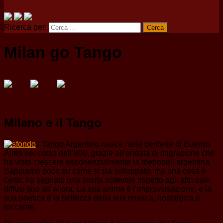
Ricerca per:
Milan go Tango
Milano e il Tango
Il Tango Argentino nasce nelle periferie di Buenos
Aires nel corso dell’800, grazie all’ondata di migrazione che
ha visto crescere esponenzialmente la metropoli argentina.
Sappiamo poco su come si sia sviluppato, ma una cosa è
certa: ha segnato una svolta notevole rispetto agli altri balli
diffusi fino ad allora. La sua anima è l’improvvisazione, e la
sua poetica è la bellezza della sua musica, nostalgica e
toccante.