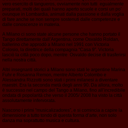
vero esercito di tangueros, ovviamente non tutti egualmente
preparati, molti dei quali hanno aperto scuole e corsi un po’
ovunque in Lombardia, animati dalla passione e dalla voglia
di fare anche se non sempre sostenuti dalle competenze e
dalle conoscenze in materia.
A Milano ci sono state alcune persone che hanno portato il
Tango direttamente dall’Argentina, come Osvaldo Roldan,
ballerino che approdò a Milano nel 1991 con Victoria
Colosio, la direttrice della compagnia “Casa 9”. Victoria
lasciò la città poco dopo, mentre Osvaldo decise di trasferirsi
nella nostra città.
Altri insegnanti storici a Milano sono stati le argentine Marina
Fuhr e Rosanna Remon, mentre Alberto Colombo e
Alessandra Rizzotti sono stati i primi milanesi a diventare
maestri. Era la seconda metà degli anni 90. Da allora, molto
è successo nel campo del Tango a Milano, fino all’incredibile
ondata di popolarità che verso il 2005/ 2008 ha visto la città
assolutamente infervorata.
Nascono i primi “musicalizadores”, e si comincia a capire la
dimensione a tutto tondo di questa forma d’arte, non solo
danza ma soprattutto musica e cultura.