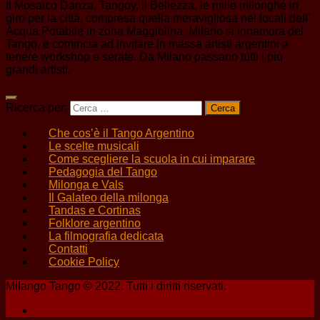
Il Mosaico Danza, Tangoy, il Bellezza, le mille milonghe in
giro per la città, compresa quella meravigliosa nei locali dell’
Acqua Potabile in zona Maggiolina. Milano si innamora del
Tango, e comincia ad invitare in massa artisti argentini a
tenere workshop e serate. Da Milano passano tutti i più
grandi artisti.
Ricerca per:
Che cos’è il Tango Argentino
Le scelte musicali
Come scegliere la scuola in cui imparare
Pedagogia del Tango
Milonga e Vals
Il Galateo della milonga
Tandas e Cortinas
Folklore argentino
La filmografia dedicata
Contatti
Cookie Policy
Milango Tango © 2022. Tutti i diritti riservati.