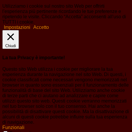
Utilizziamo i cookie sul nostro sito Web per offrirti
l'esperienza più pertinente ricordando le tue preferenze e
ripetendo le visite. Cliccando “Accetta” acconsenti all'uso di
TUTTI i cookie.
Impostazioni
Accetto
Chiudi
La tua Privacy è importante!
Questo sito Web utilizza i cookie per migliorare la tua
esperienza durante la navigazione nel sito Web. Di questi, i
cookie classificati come necessari vengono memorizzati nel
browser in quanto sono essenziali per il funzionamento delle
funzionalità di base del sito Web. Utilizziamo anche cookie
di terze parti che ci aiutano ad analizzare e capire come
utilizzi questo sito web. Questi cookie verranno memorizzati
nel tuo browser solo con il tuo consenso. Hai anche la
possibilità di disattivare questi cookie. Ma la disattivazione di
alcuni di questi cookie potrebbe influire sulla tua esperienza
di navigazione.
Funzionali