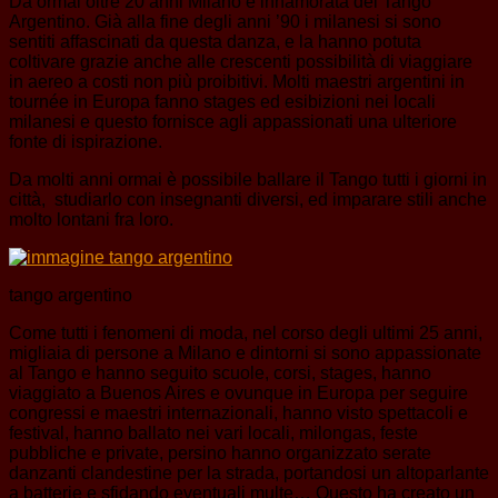
Da ormai oltre 20 anni Milano è innamorata del Tango
Argentino. Già alla fine degli anni ’90 i milanesi si sono
sentiti affascinati da questa danza, e la hanno potuta
coltivare grazie anche alle crescenti possibilità di viaggiare
in aereo a costi non più proibitivi. Molti maestri argentini in
tournée in Europa fanno stages ed esibizioni nei locali
milanesi e questo fornisce agli appassionati una ulteriore
fonte di ispirazione.
Da molti anni ormai è possibile ballare il Tango tutti i giorni in
città, studiarlo con insegnanti diversi, ed imparare stili anche
molto lontani fra loro.
tango argentino
Come tutti i fenomeni di moda, nel corso degli ultimi 25 anni,
migliaia di persone a Milano e dintorni si sono appassionate
al Tango e hanno seguito scuole, corsi, stages, hanno
viaggiato a Buenos Aires e ovunque in Europa per seguire
congressi e maestri internazionali, hanno visto spettacoli e
festival, hanno ballato nei vari locali, milongas, feste
pubbliche e private, persino hanno organizzato serate
danzanti clandestine per la strada, portandosi un altoparlante
a batterie e sfidando eventuali multe… Questo ha creato un