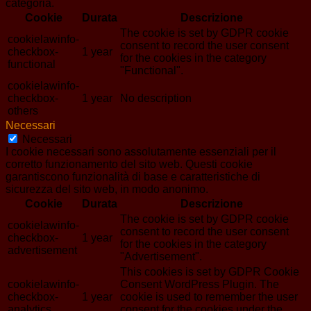
categoria.
Cookie
Durata
Descrizione
The cookie is set by GDPR cookie
cookielawinfo-
consent to record the user consent
checkbox-
1 year
for the cookies in the category
functional
"Functional".
cookielawinfo-
checkbox-
1 year
No description
others
Necessari
Necessari
I cookie necessari sono assolutamente essenziali per il
corretto funzionamento del sito web. Questi cookie
garantiscono funzionalità di base e caratteristiche di
sicurezza del sito web, in modo anonimo.
Cookie
Durata
Descrizione
The cookie is set by GDPR cookie
cookielawinfo-
consent to record the user consent
checkbox-
1 year
for the cookies in the category
advertisement
"Advertisement".
This cookies is set by GDPR Cookie
cookielawinfo-
Consent WordPress Plugin. The
checkbox-
1 year
cookie is used to remember the user
analytics
consent for the cookies under the