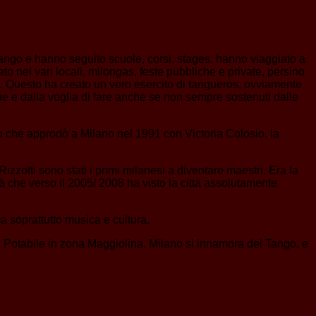
Tango e hanno seguito scuole, corsi, stages, hanno viaggiato a
o nei vari locali, milongas, feste pubbliche e private, persino
e… Questo ha creato un vero esercito di tangueros, ovviamente
ne e dalla voglia di fare anche se non sempre sostenuti dalle
o che approdò a Milano nel 1991 con Victoria Colosio, la
zotti sono stati i primi milanesi a diventare maestri. Era la
à che verso il 2005/ 2008 ha visto la città assolutamente
a soprattutto musica e cultura.
ua Potabile in zona Maggiolina. Milano si innamora del Tango, e