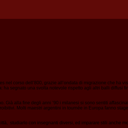
res nel corso dell’800, grazie all’ondata di migrazione che ha v
a segnato una svolta notevole rispetto agli altri balli diffusi f
 Già alla fine degli anni ’90 i milanesi si sono sentiti affascin
proibitivi. Molti maestri argentini in tournée in Europa fanno stag
città, studiarlo con insegnanti diversi, ed imparare stili anche mol