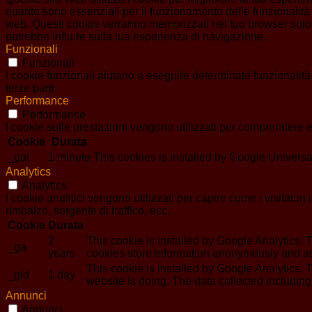
quanto sono essenziali per il funzionamento delle funzionalità 
web. Questi cookie verranno memorizzati nel tuo browser solo co
potrebbe influire sulla tua esperienza di navigazione.
Funzionali
Funzionali
I cookie funzionali aiutano a eseguire determinate funzionalità
terze parti.
Performance
Performance
I cookie sulle prestazioni vengono utilizzati per comprendere e 
Cookie
Durata
_gat
1 minute
This cookies is installed by Google Universal An
Analytics
Analytics
I cookie analitici vengono utilizzati per capire come i visitator
rimbalzo, sorgente di traffico, ecc.
Cookie
Durata
2
This cookie is installed by Google Analytics. T
_ga
years
cookies store information anonymously and as
This cookie is installed by Google Analytics. T
_gid
1 day
website is doing. The data collected includin
Annunci
Annunci