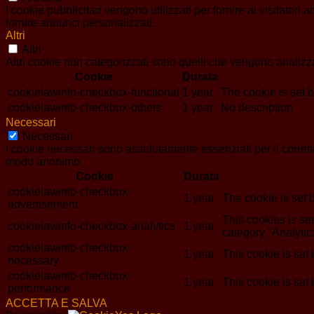
I cookie pubblicitari vengono utilizzati per fornire ai visitator
fornire annunci personalizzati.
Altri
Altri
Altri cookie non categorizzati sono quelli che vengono analizzat
Cookie
Durata
cookielawinfo-checkbox-functional
1 year
The cookie is set 
cookielawinfo-checkbox-others
1 year
No description
Necessari
Necessari
I cookie necessari sono assolutamente essenziali per il corrett
modo anonimo.
Cookie
Durata
cookielawinfo-checkbox-
1 year
The cookie is set 
advertisement
This cookies is s
cookielawinfo-checkbox-analytics
1 year
category "Analytic
cookielawinfo-checkbox-
1 year
This cookie is set
necessary
cookielawinfo-checkbox-
1 year
This cookie is set
performance
ACCETTA E SALVA