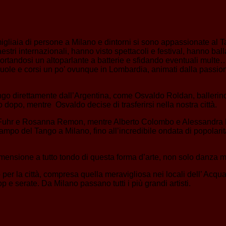
 migliaia di persone a Milano e dintorni si sono appassionate al 
i internazionali, hanno visto spettacoli e festival, hanno ballat
portandosi un altoparlante a batterie e sfidando eventuali mult
cuole e corsi un po’ ovunque in Lombardia, animati dalla passio
ngo direttamente dall’Argentina, come Osvaldo Roldan, ballerin
o dopo, mentre Osvaldo decise di trasferirsi nella nostra città.
na Fuhr e Rosanna Remon, mentre Alberto Colombo e Alessandra Riz
mpo del Tango a Milano, fino all’incredibile ondata di popolarit
imensione a tutto tondo di questa forma d’arte, non solo danza m
o per la città, compresa quella meravigliosa nei locali dell’ Acq
 e serate. Da Milano passano tutti i più grandi artisti.