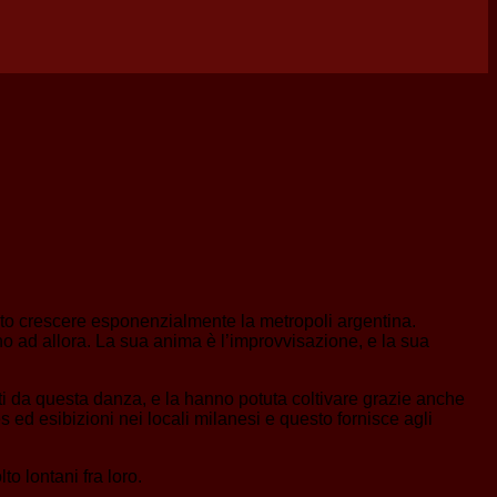
isto crescere esponenzialmente la metropoli argentina.
ino ad allora. La sua anima è l’improvvisazione, e la sua
ati da questa danza, e la hanno potuta coltivare grazie anche
es ed esibizioni nei locali milanesi e questo fornisce agli
to lontani fra loro.