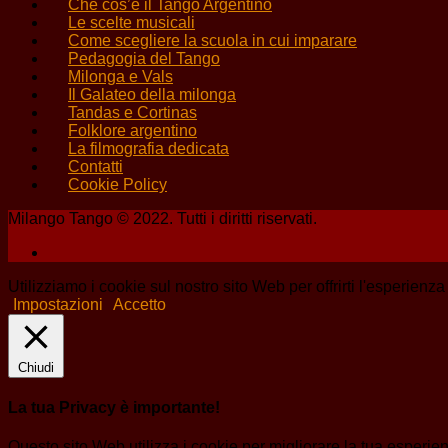
Che cos’è il Tango Argentino
Le scelte musicali
Come scegliere la scuola in cui imparare
Pedagogia del Tango
Milonga e Vals
Il Galateo della milonga
Tandas e Cortinas
Folklore argentino
La filmografia dedicata
Contatti
Cookie Policy
Milango Tango © 2022. Tutti i diritti riservati.
Utilizziamo i cookie sul nostro sito Web per offrirti l'esperienz
Impostazioni
Accetto
Chiudi
La tua Privacy è importante!
Questo sito Web utilizza i cookie per migliorare la tua esperi