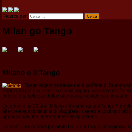
Ricerca per:
Milan go Tango
Milano e il Tango
Il Tango Argentino nasce nelle periferie di Buenos Ai
Sappiamo poco su come si sia sviluppato, ma una cosa è certa: h
poetica è la bellezza della sua musica, nostalgica e toccante.
Da ormai oltre 20 anni Milano è innamorata del Tango Argentino.
alle crescenti possibilità di viaggiare in aereo a costi non più 
appassionati una ulteriore fonte di ispirazione.
Da molti anni ormai è possibile ballare il Tango tutti i giorni in 