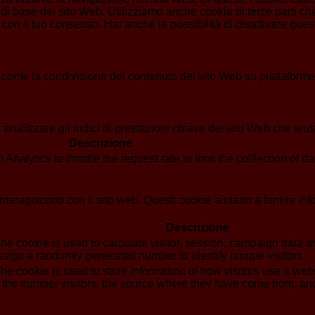
di base del sito Web. Utilizziamo anche cookie di terze parti che
n il tuo consenso. Hai anche la possibilità di disattivare questi
 come la condivisione del contenuto del sito Web su piattaforme d
analizzare gli indici di prestazioni chiave del sito Web che aiuta
Descrizione
alytics to throttle the request rate to limit the colllection of dat
i interagiscono con il sito web. Questi cookie aiutano a fornire in
Descrizione
he cookie is used to calculate visitor, session, campaign data and
sign a randomly generated number to identify unique visitors.
he cookie is used to store information of how visitors use a webs
g the number visitors, the source where they have come from, a