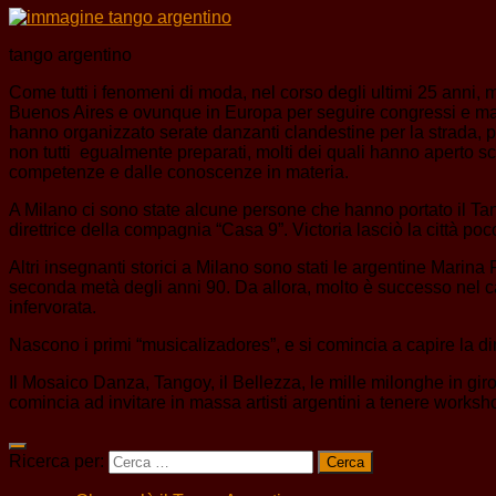
tango argentino
Come tutti i fenomeni di moda, nel corso degli ultimi 25 anni,
Buenos Aires e ovunque in Europa per seguire congressi e maestr
hanno organizzato serate danzanti clandestine per la strada, 
non tutti egualmente preparati, molti dei quali hanno aperto s
competenze e dalle conoscenze in materia.
A Milano ci sono state alcune persone che hanno portato il Ta
direttrice della compagnia “Casa 9”. Victoria lasciò la città poc
Altri insegnanti storici a Milano sono stati le argentine Mari
seconda metà degli anni 90. Da allora, molto è successo nel ca
infervorata.
Nascono i primi “musicalizadores”, e si comincia a capire la d
Il Mosaico Danza, Tangoy, il Bellezza, le mille milonghe in gir
comincia ad invitare in massa artisti argentini a tenere workshop
Ricerca per: