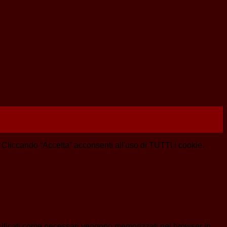
e. Cliccando “Accetta” acconsenti all'uso di TUTTI i cookie.
assificati come necessari vengono memorizzati nel browser in