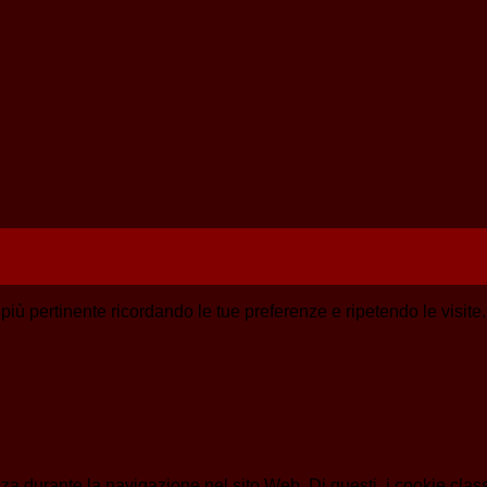
a più pertinente ricordando le tue preferenze e ripetendo le visit
enza durante la navigazione nel sito Web. Di questi, i cookie cl