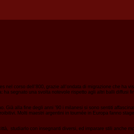
res nel corso dell’800, grazie all’ondata di migrazione che ha v
a segnato una svolta notevole rispetto agli altri balli diffusi f
 Già alla fine degli anni ’90 i milanesi si sono sentiti affascin
proibitivi. Molti maestri argentini in tournée in Europa fanno stag
città, studiarlo con insegnanti diversi, ed imparare stili anche mol