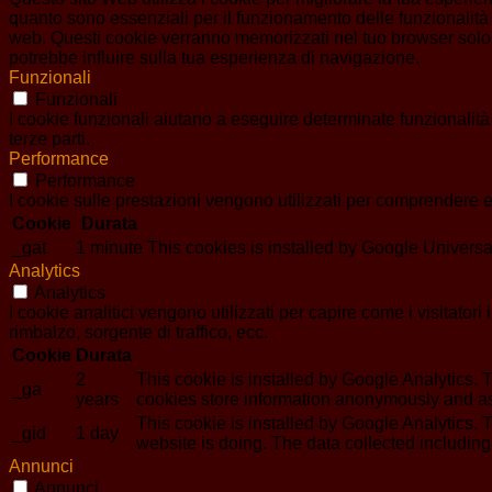
quanto sono essenziali per il funzionamento delle funzionalità 
web. Questi cookie verranno memorizzati nel tuo browser solo co
potrebbe influire sulla tua esperienza di navigazione.
Funzionali
Funzionali
I cookie funzionali aiutano a eseguire determinate funzionalità
terze parti.
Performance
Performance
I cookie sulle prestazioni vengono utilizzati per comprendere e 
Cookie
Durata
_gat
1 minute
This cookies is installed by Google Universal An
Analytics
Analytics
I cookie analitici vengono utilizzati per capire come i visitator
rimbalzo, sorgente di traffico, ecc.
Cookie
Durata
2
This cookie is installed by Google Analytics. T
_ga
years
cookies store information anonymously and as
This cookie is installed by Google Analytics. T
_gid
1 day
website is doing. The data collected includin
Annunci
Annunci