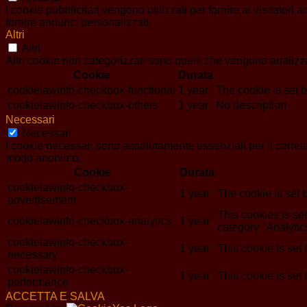
I cookie pubblicitari vengono utilizzati per fornire ai visitator
fornire annunci personalizzati.
Altri
Altri
Altri cookie non categorizzati sono quelli che vengono analizzat
Cookie
Durata
cookielawinfo-checkbox-functional
1 year
The cookie is set 
cookielawinfo-checkbox-others
1 year
No description
Necessari
Necessari
I cookie necessari sono assolutamente essenziali per il corrett
modo anonimo.
Cookie
Durata
cookielawinfo-checkbox-
1 year
The cookie is set 
advertisement
This cookies is s
cookielawinfo-checkbox-analytics
1 year
category "Analytic
cookielawinfo-checkbox-
1 year
This cookie is set
necessary
cookielawinfo-checkbox-
1 year
This cookie is set
performance
ACCETTA E SALVA