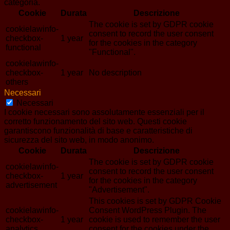
categoria.
Cookie
Durata
Descrizione
The cookie is set by GDPR cookie
cookielawinfo-
consent to record the user consent
checkbox-
1 year
for the cookies in the category
functional
"Functional".
cookielawinfo-
checkbox-
1 year
No description
others
Necessari
Necessari
I cookie necessari sono assolutamente essenziali per il
corretto funzionamento del sito web. Questi cookie
garantiscono funzionalità di base e caratteristiche di
sicurezza del sito web, in modo anonimo.
Cookie
Durata
Descrizione
The cookie is set by GDPR cookie
cookielawinfo-
consent to record the user consent
checkbox-
1 year
for the cookies in the category
advertisement
"Advertisement".
This cookies is set by GDPR Cookie
cookielawinfo-
Consent WordPress Plugin. The
checkbox-
1 year
cookie is used to remember the user
analytics
consent for the cookies under the