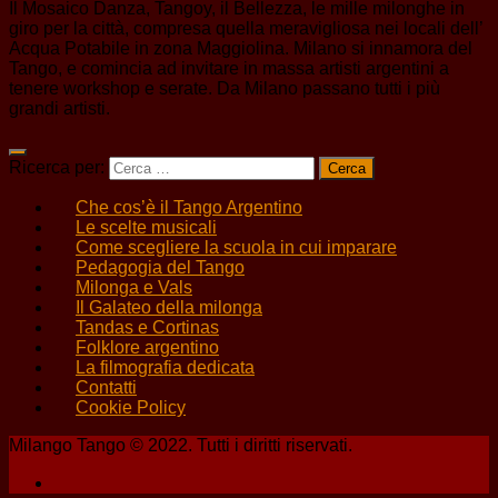
Il Mosaico Danza, Tangoy, il Bellezza, le mille milonghe in
giro per la città, compresa quella meravigliosa nei locali dell’
Acqua Potabile in zona Maggiolina. Milano si innamora del
Tango, e comincia ad invitare in massa artisti argentini a
tenere workshop e serate. Da Milano passano tutti i più
grandi artisti.
Ricerca per:
Che cos’è il Tango Argentino
Le scelte musicali
Come scegliere la scuola in cui imparare
Pedagogia del Tango
Milonga e Vals
Il Galateo della milonga
Tandas e Cortinas
Folklore argentino
La filmografia dedicata
Contatti
Cookie Policy
Milango Tango © 2022. Tutti i diritti riservati.