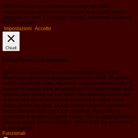
Utilizziamo i cookie sul nostro sito Web per offrirti
l'esperienza più pertinente ricordando le tue preferenze e
ripetendo le visite. Cliccando “Accetta” acconsenti all'uso di
TUTTI i cookie.
Impostazioni
Accetto
Chiudi
La tua Privacy è importante!
Questo sito Web utilizza i cookie per migliorare la tua
esperienza durante la navigazione nel sito Web. Di questi, i
cookie classificati come necessari vengono memorizzati nel
browser in quanto sono essenziali per il funzionamento delle
funzionalità di base del sito Web. Utilizziamo anche cookie
di terze parti che ci aiutano ad analizzare e capire come
utilizzi questo sito web. Questi cookie verranno memorizzati
nel tuo browser solo con il tuo consenso. Hai anche la
possibilità di disattivare questi cookie. Ma la disattivazione di
alcuni di questi cookie potrebbe influire sulla tua esperienza
di navigazione.
Funzionali