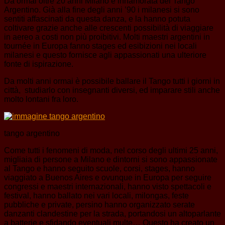
Da ormai oltre 20 anni Milano è innamorata del Tango
Argentino. Già alla fine degli anni ’90 i milanesi si sono
sentiti affascinati da questa danza, e la hanno potuta
coltivare grazie anche alle crescenti possibilità di viaggiare
in aereo a costi non più proibitivi. Molti maestri argentini in
tournée in Europa fanno stages ed esibizioni nei locali
milanesi e questo fornisce agli appassionati una ulteriore
fonte di ispirazione.
Da molti anni ormai è possibile ballare il Tango tutti i giorni in
città, studiarlo con insegnanti diversi, ed imparare stili anche
molto lontani fra loro.
tango argentino
Come tutti i fenomeni di moda, nel corso degli ultimi 25 anni,
migliaia di persone a Milano e dintorni si sono appassionate
al Tango e hanno seguito scuole, corsi, stages, hanno
viaggiato a Buenos Aires e ovunque in Europa per seguire
congressi e maestri internazionali, hanno visto spettacoli e
festival, hanno ballato nei vari locali, milongas, feste
pubbliche e private, persino hanno organizzato serate
danzanti clandestine per la strada, portandosi un altoparlante
a batterie e sfidando eventuali multe… Questo ha creato un