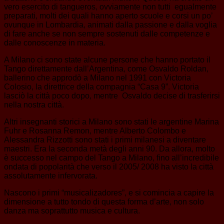
vero esercito di tangueros, ovviamente non tutti egualmente
preparati, molti dei quali hanno aperto scuole e corsi un po’
ovunque in Lombardia, animati dalla passione e dalla voglia
di fare anche se non sempre sostenuti dalle competenze e
dalle conoscenze in materia.
A Milano ci sono state alcune persone che hanno portato il
Tango direttamente dall’Argentina, come Osvaldo Roldan,
ballerino che approdò a Milano nel 1991 con Victoria
Colosio, la direttrice della compagnia “Casa 9”. Victoria
lasciò la città poco dopo, mentre Osvaldo decise di trasferirsi
nella nostra città.
Altri insegnanti storici a Milano sono stati le argentine Marina
Fuhr e Rosanna Remon, mentre Alberto Colombo e
Alessandra Rizzotti sono stati i primi milanesi a diventare
maestri. Era la seconda metà degli anni 90. Da allora, molto
è successo nel campo del Tango a Milano, fino all’incredibile
ondata di popolarità che verso il 2005/ 2008 ha visto la città
assolutamente infervorata.
Nascono i primi “musicalizadores”, e si comincia a capire la
dimensione a tutto tondo di questa forma d’arte, non solo
danza ma soprattutto musica e cultura.