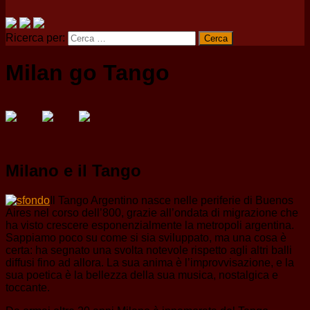
Ricerca per:
Milan go Tango
Milano e il Tango
Il Tango Argentino nasce nelle periferie di Buenos
Aires nel corso dell’800, grazie all’ondata di migrazione che
ha visto crescere esponenzialmente la metropoli argentina.
Sappiamo poco su come si sia sviluppato, ma una cosa è
certa: ha segnato una svolta notevole rispetto agli altri balli
diffusi fino ad allora. La sua anima è l’improvvisazione, e la
sua poetica è la bellezza della sua musica, nostalgica e
toccante.