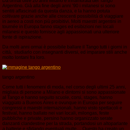
Da ormai oltre 20 anni Milano è innamorata del Tango
Argentino. Già alla fine degli anni ’90 i milanesi si sono
sentiti affascinati da questa danza, e la hanno potuta
coltivare grazie anche alle crescenti possibilità di viaggiare
in aereo a costi non più proibitivi. Molti maestri argentini in
tournée in Europa fanno stages ed esibizioni nei locali
milanesi e questo fornisce agli appassionati una ulteriore
fonte di ispirazione.
Da molti anni ormai è possibile ballare il Tango tutti i giorni in
città, studiarlo con insegnanti diversi, ed imparare stili anche
molto lontani fra loro.
tango argentino
Come tutti i fenomeni di moda, nel corso degli ultimi 25 anni,
migliaia di persone a Milano e dintorni si sono appassionate
al Tango e hanno seguito scuole, corsi, stages, hanno
viaggiato a Buenos Aires e ovunque in Europa per seguire
congressi e maestri internazionali, hanno visto spettacoli e
festival, hanno ballato nei vari locali, milongas, feste
pubbliche e private, persino hanno organizzato serate
danzanti clandestine per la strada, portandosi un altoparlante
a batterie e sfidando eventuali multe… Questo ha creato un