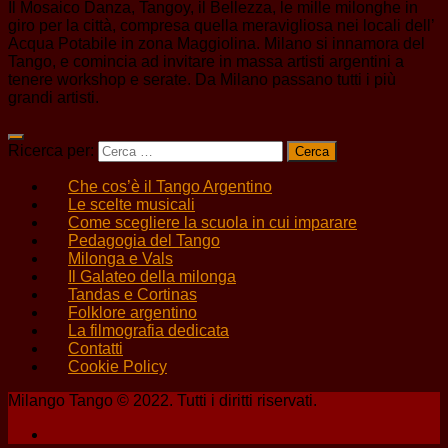
Il Mosaico Danza, Tangoy, il Bellezza, le mille milonghe in
giro per la città, compresa quella meravigliosa nei locali dell’
Acqua Potabile in zona Maggiolina. Milano si innamora del
Tango, e comincia ad invitare in massa artisti argentini a
tenere workshop e serate. Da Milano passano tutti i più
grandi artisti.
Ricerca per:
Che cos’è il Tango Argentino
Le scelte musicali
Come scegliere la scuola in cui imparare
Pedagogia del Tango
Milonga e Vals
Il Galateo della milonga
Tandas e Cortinas
Folklore argentino
La filmografia dedicata
Contatti
Cookie Policy
Milango Tango © 2022. Tutti i diritti riservati.