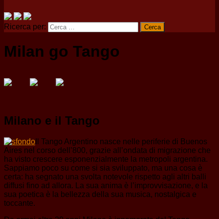
Ricerca per:
Milan go Tango
Milano e il Tango
Il Tango Argentino nasce nelle periferie di Buenos
Aires nel corso dell’800, grazie all’ondata di migrazione che
ha visto crescere esponenzialmente la metropoli argentina.
Sappiamo poco su come si sia sviluppato, ma una cosa è
certa: ha segnato una svolta notevole rispetto agli altri balli
diffusi fino ad allora. La sua anima è l’improvvisazione, e la
sua poetica è la bellezza della sua musica, nostalgica e
toccante.