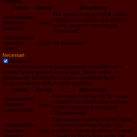
categoria.
Cookie
Durata
Descrizione
The cookie is set by GDPR cookie
cookielawinfo-
consent to record the user consent
checkbox-
1 year
for the cookies in the category
functional
"Functional".
cookielawinfo-
checkbox-
1 year
No description
others
Necessari
Necessari
I cookie necessari sono assolutamente essenziali per il
corretto funzionamento del sito web. Questi cookie
garantiscono funzionalità di base e caratteristiche di
sicurezza del sito web, in modo anonimo.
Cookie
Durata
Descrizione
The cookie is set by GDPR cookie
cookielawinfo-
consent to record the user consent
checkbox-
1 year
for the cookies in the category
advertisement
"Advertisement".
This cookies is set by GDPR Cookie
cookielawinfo-
Consent WordPress Plugin. The
checkbox-
1 year
cookie is used to remember the user
analytics
consent for the cookies under the