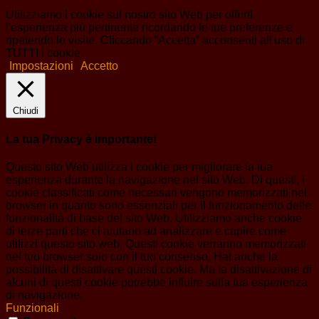
Utilizziamo i cookie sul nostro sito Web per offrirti
l'esperienza più pertinente ricordando le tue preferenze e
ripetendo le visite. Cliccando “Accetta” acconsenti all'uso di
TUTTI i cookie.
Impostazioni
Accetto
Chiudi
La tua Privacy è importante!
Questo sito Web utilizza i cookie per migliorare la tua
esperienza durante la navigazione nel sito Web. Di questi, i
cookie classificati come necessari vengono memorizzati nel
browser in quanto sono essenziali per il funzionamento delle
funzionalità di base del sito Web. Utilizziamo anche cookie
di terze parti che ci aiutano ad analizzare e capire come
utilizzi questo sito web. Questi cookie verranno memorizzati
nel tuo browser solo con il tuo consenso. Hai anche la
possibilità di disattivare questi cookie. Ma la disattivazione di
alcuni di questi cookie potrebbe influire sulla tua esperienza
di navigazione.
Funzionali