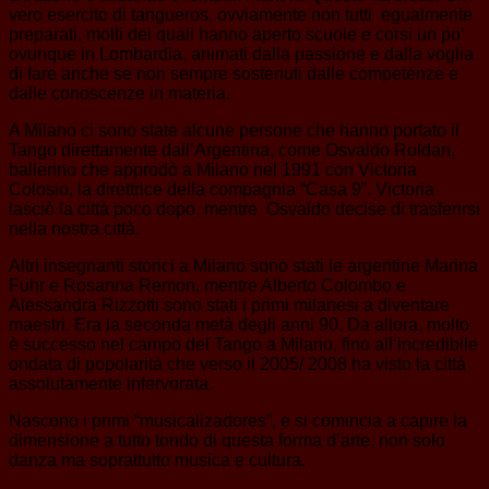
vero esercito di tangueros, ovviamente non tutti egualmente
preparati, molti dei quali hanno aperto scuole e corsi un po’
ovunque in Lombardia, animati dalla passione e dalla voglia
di fare anche se non sempre sostenuti dalle competenze e
dalle conoscenze in materia.
A Milano ci sono state alcune persone che hanno portato il
Tango direttamente dall’Argentina, come Osvaldo Roldan,
ballerino che approdò a Milano nel 1991 con Victoria
Colosio, la direttrice della compagnia “Casa 9”. Victoria
lasciò la città poco dopo, mentre Osvaldo decise di trasferirsi
nella nostra città.
Altri insegnanti storici a Milano sono stati le argentine Marina
Fuhr e Rosanna Remon, mentre Alberto Colombo e
Alessandra Rizzotti sono stati i primi milanesi a diventare
maestri. Era la seconda metà degli anni 90. Da allora, molto
è successo nel campo del Tango a Milano, fino all’incredibile
ondata di popolarità che verso il 2005/ 2008 ha visto la città
assolutamente infervorata.
Nascono i primi “musicalizadores”, e si comincia a capire la
dimensione a tutto tondo di questa forma d’arte, non solo
danza ma soprattutto musica e cultura.