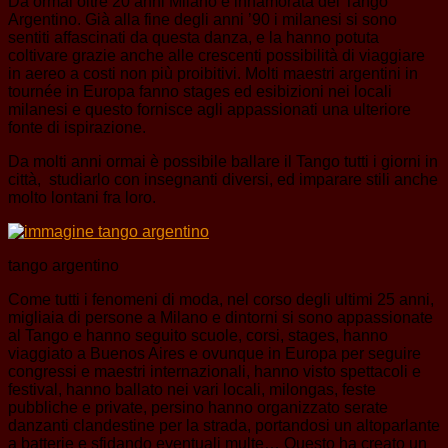
Da ormai oltre 20 anni Milano è innamorata del Tango
Argentino. Già alla fine degli anni ’90 i milanesi si sono
sentiti affascinati da questa danza, e la hanno potuta
coltivare grazie anche alle crescenti possibilità di viaggiare
in aereo a costi non più proibitivi. Molti maestri argentini in
tournée in Europa fanno stages ed esibizioni nei locali
milanesi e questo fornisce agli appassionati una ulteriore
fonte di ispirazione.
Da molti anni ormai è possibile ballare il Tango tutti i giorni in
città, studiarlo con insegnanti diversi, ed imparare stili anche
molto lontani fra loro.
tango argentino
Come tutti i fenomeni di moda, nel corso degli ultimi 25 anni,
migliaia di persone a Milano e dintorni si sono appassionate
al Tango e hanno seguito scuole, corsi, stages, hanno
viaggiato a Buenos Aires e ovunque in Europa per seguire
congressi e maestri internazionali, hanno visto spettacoli e
festival, hanno ballato nei vari locali, milongas, feste
pubbliche e private, persino hanno organizzato serate
danzanti clandestine per la strada, portandosi un altoparlante
a batterie e sfidando eventuali multe… Questo ha creato un