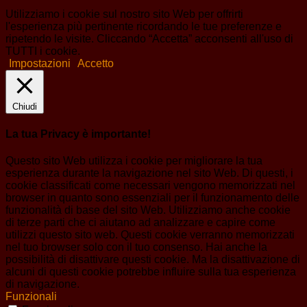
Utilizziamo i cookie sul nostro sito Web per offrirti
l'esperienza più pertinente ricordando le tue preferenze e
ripetendo le visite. Cliccando “Accetta” acconsenti all'uso di
TUTTI i cookie.
Impostazioni
Accetto
Chiudi
La tua Privacy è importante!
Questo sito Web utilizza i cookie per migliorare la tua
esperienza durante la navigazione nel sito Web. Di questi, i
cookie classificati come necessari vengono memorizzati nel
browser in quanto sono essenziali per il funzionamento delle
funzionalità di base del sito Web. Utilizziamo anche cookie
di terze parti che ci aiutano ad analizzare e capire come
utilizzi questo sito web. Questi cookie verranno memorizzati
nel tuo browser solo con il tuo consenso. Hai anche la
possibilità di disattivare questi cookie. Ma la disattivazione di
alcuni di questi cookie potrebbe influire sulla tua esperienza
di navigazione.
Funzionali