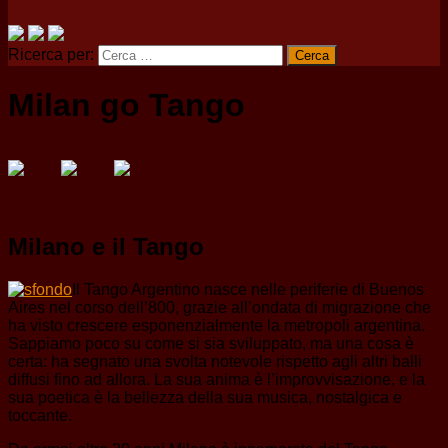
Ricerca per:
Milan go Tango
Milano e il Tango
Il Tango Argentino nasce nelle periferie di Buenos
Aires nel corso dell’800, grazie all’ondata di migrazione che
ha visto crescere esponenzialmente la metropoli argentina.
Sappiamo poco su come si sia sviluppato, ma una cosa è
certa: ha segnato una svolta notevole rispetto agli altri balli
diffusi fino ad allora. La sua anima è l’improvvisazione, e la
sua poetica è la bellezza della sua musica, nostalgica e
toccante.