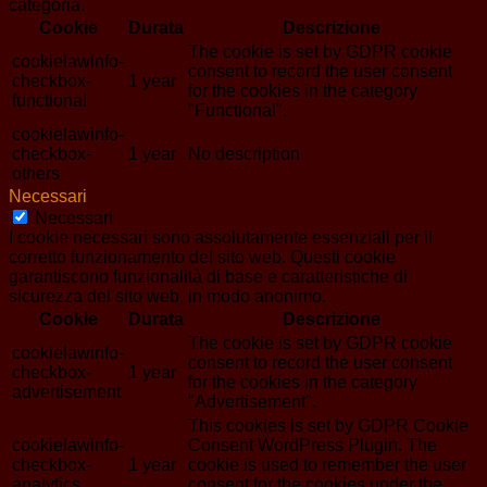
categoria.
Cookie
Durata
Descrizione
The cookie is set by GDPR cookie
cookielawinfo-
consent to record the user consent
checkbox-
1 year
for the cookies in the category
functional
"Functional".
cookielawinfo-
checkbox-
1 year
No description
others
Necessari
Necessari
I cookie necessari sono assolutamente essenziali per il
corretto funzionamento del sito web. Questi cookie
garantiscono funzionalità di base e caratteristiche di
sicurezza del sito web, in modo anonimo.
Cookie
Durata
Descrizione
The cookie is set by GDPR cookie
cookielawinfo-
consent to record the user consent
checkbox-
1 year
for the cookies in the category
advertisement
"Advertisement".
This cookies is set by GDPR Cookie
cookielawinfo-
Consent WordPress Plugin. The
checkbox-
1 year
cookie is used to remember the user
analytics
consent for the cookies under the