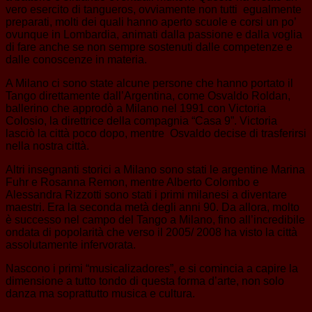
vero esercito di tangueros, ovviamente non tutti egualmente
preparati, molti dei quali hanno aperto scuole e corsi un po’
ovunque in Lombardia, animati dalla passione e dalla voglia
di fare anche se non sempre sostenuti dalle competenze e
dalle conoscenze in materia.
A Milano ci sono state alcune persone che hanno portato il
Tango direttamente dall’Argentina, come Osvaldo Roldan,
ballerino che approdò a Milano nel 1991 con Victoria
Colosio, la direttrice della compagnia “Casa 9”. Victoria
lasciò la città poco dopo, mentre Osvaldo decise di trasferirsi
nella nostra città.
Altri insegnanti storici a Milano sono stati le argentine Marina
Fuhr e Rosanna Remon, mentre Alberto Colombo e
Alessandra Rizzotti sono stati i primi milanesi a diventare
maestri. Era la seconda metà degli anni 90. Da allora, molto
è successo nel campo del Tango a Milano, fino all’incredibile
ondata di popolarità che verso il 2005/ 2008 ha visto la città
assolutamente infervorata.
Nascono i primi “musicalizadores”, e si comincia a capire la
dimensione a tutto tondo di questa forma d’arte, non solo
danza ma soprattutto musica e cultura.