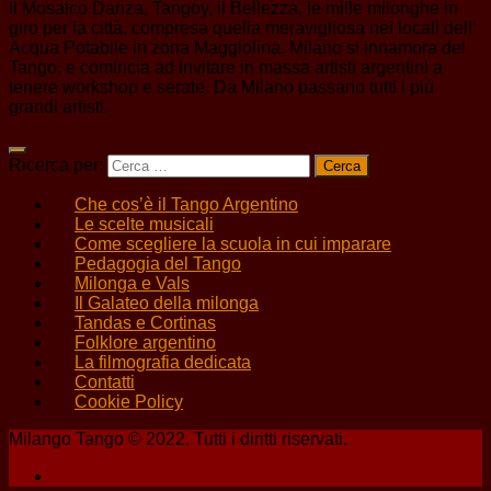
Il Mosaico Danza, Tangoy, il Bellezza, le mille milonghe in
giro per la città, compresa quella meravigliosa nei locali dell’
Acqua Potabile in zona Maggiolina. Milano si innamora del
Tango, e comincia ad invitare in massa artisti argentini a
tenere workshop e serate. Da Milano passano tutti i più
grandi artisti.
Ricerca per:
Che cos’è il Tango Argentino
Le scelte musicali
Come scegliere la scuola in cui imparare
Pedagogia del Tango
Milonga e Vals
Il Galateo della milonga
Tandas e Cortinas
Folklore argentino
La filmografia dedicata
Contatti
Cookie Policy
Milango Tango © 2022. Tutti i diritti riservati.