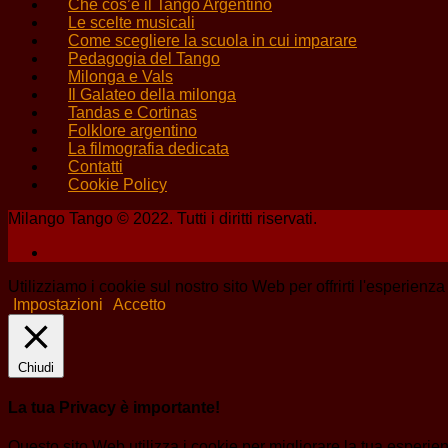
Che cos’è il Tango Argentino
Le scelte musicali
Come scegliere la scuola in cui imparare
Pedagogia del Tango
Milonga e Vals
Il Galateo della milonga
Tandas e Cortinas
Folklore argentino
La filmografia dedicata
Contatti
Cookie Policy
Milango Tango © 2022. Tutti i diritti riservati.
Utilizziamo i cookie sul nostro sito Web per offrirti l'esperienz
Impostazioni
Accetto
Chiudi
La tua Privacy è importante!
Questo sito Web utilizza i cookie per migliorare la tua esperi