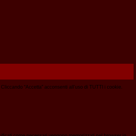
e. Cliccando “Accetta” acconsenti all'uso di TUTTI i cookie.
assificati come necessari vengono memorizzati nel browser in