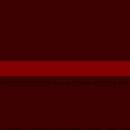
a più pertinente ricordando le tue preferenze e ripetendo le visit
enza durante la navigazione nel sito Web. Di questi, i cookie cl