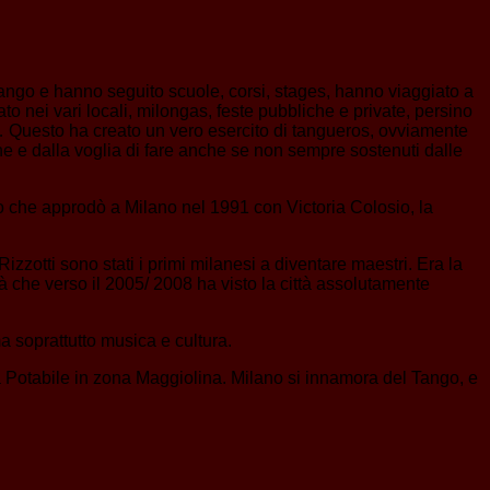
Tango e hanno seguito scuole, corsi, stages, hanno viaggiato a
o nei vari locali, milongas, feste pubbliche e private, persino
e… Questo ha creato un vero esercito di tangueros, ovviamente
ne e dalla voglia di fare anche se non sempre sostenuti dalle
o che approdò a Milano nel 1991 con Victoria Colosio, la
zotti sono stati i primi milanesi a diventare maestri. Era la
à che verso il 2005/ 2008 ha visto la città assolutamente
a soprattutto musica e cultura.
ua Potabile in zona Maggiolina. Milano si innamora del Tango, e