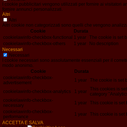
I cookie pubblicitari vengono utilizzati per fornire ai visitator
fornire annunci personalizzati.
Altri
Altri
Altri cookie non categorizzati sono quelli che vengono analizzat
Cookie
Durata
cookielawinfo-checkbox-functional
1 year
The cookie is set 
cookielawinfo-checkbox-others
1 year
No description
Necessari
Necessari
I cookie necessari sono assolutamente essenziali per il corrett
modo anonimo.
Cookie
Durata
cookielawinfo-checkbox-
1 year
The cookie is set 
advertisement
This cookies is s
cookielawinfo-checkbox-analytics
1 year
category "Analytic
cookielawinfo-checkbox-
1 year
This cookie is set
necessary
cookielawinfo-checkbox-
1 year
This cookie is set
performance
ACCETTA E SALVA