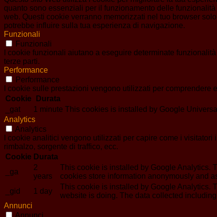
quanto sono essenziali per il funzionamento delle funzionalità 
web. Questi cookie verranno memorizzati nel tuo browser solo co
potrebbe influire sulla tua esperienza di navigazione.
Funzionali
Funzionali
I cookie funzionali aiutano a eseguire determinate funzionalità
terze parti.
Performance
Performance
I cookie sulle prestazioni vengono utilizzati per comprendere e 
Cookie
Durata
_gat
1 minute
This cookies is installed by Google Universal An
Analytics
Analytics
I cookie analitici vengono utilizzati per capire come i visitator
rimbalzo, sorgente di traffico, ecc.
Cookie
Durata
2
This cookie is installed by Google Analytics. T
_ga
years
cookies store information anonymously and as
This cookie is installed by Google Analytics. T
_gid
1 day
website is doing. The data collected includin
Annunci
Annunci