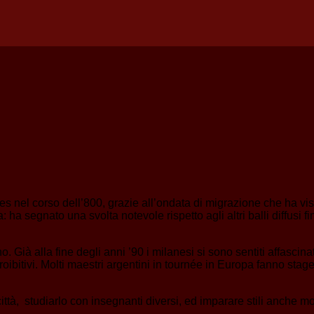
res nel corso dell’800, grazie all’ondata di migrazione che ha v
a segnato una svolta notevole rispetto agli altri balli diffusi f
 Già alla fine degli anni ’90 i milanesi si sono sentiti affascin
proibitivi. Molti maestri argentini in tournée in Europa fanno stag
città, studiarlo con insegnanti diversi, ed imparare stili anche mol