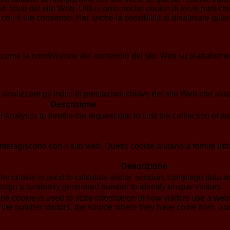
di base del sito Web. Utilizziamo anche cookie di terze parti che
n il tuo consenso. Hai anche la possibilità di disattivare questi
 come la condivisione del contenuto del sito Web su piattaforme d
analizzare gli indici di prestazioni chiave del sito Web che aiuta
Descrizione
alytics to throttle the request rate to limit the colllection of dat
i interagiscono con il sito web. Questi cookie aiutano a fornire in
Descrizione
he cookie is used to calculate visitor, session, campaign data and
sign a randomly generated number to identify unique visitors.
he cookie is used to store information of how visitors use a webs
g the number visitors, the source where they have come from, a