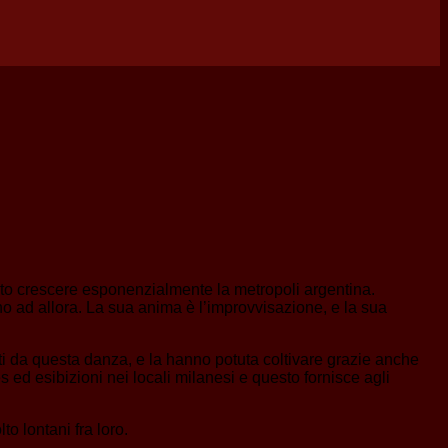
isto crescere esponenzialmente la metropoli argentina.
ino ad allora. La sua anima è l’improvvisazione, e la sua
ati da questa danza, e la hanno potuta coltivare grazie anche
es ed esibizioni nei locali milanesi e questo fornisce agli
to lontani fra loro.