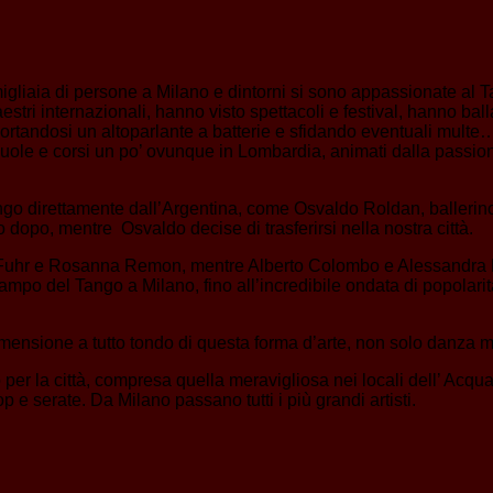
 migliaia di persone a Milano e dintorni si sono appassionate al 
i internazionali, hanno visto spettacoli e festival, hanno ballat
portandosi un altoparlante a batterie e sfidando eventuali mult
cuole e corsi un po’ ovunque in Lombardia, animati dalla passio
ngo direttamente dall’Argentina, come Osvaldo Roldan, ballerin
o dopo, mentre Osvaldo decise di trasferirsi nella nostra città.
na Fuhr e Rosanna Remon, mentre Alberto Colombo e Alessandra Riz
mpo del Tango a Milano, fino all’incredibile ondata di popolarit
imensione a tutto tondo di questa forma d’arte, non solo danza m
o per la città, compresa quella meravigliosa nei locali dell’ Acq
 e serate. Da Milano passano tutti i più grandi artisti.