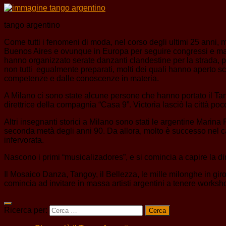
tango argentino
Come tutti i fenomeni di moda, nel corso degli ultimi 25 anni,
Buenos Aires e ovunque in Europa per seguire congressi e maestr
hanno organizzato serate danzanti clandestine per la strada, 
non tutti egualmente preparati, molti dei quali hanno aperto s
competenze e dalle conoscenze in materia.
A Milano ci sono state alcune persone che hanno portato il Ta
direttrice della compagnia “Casa 9”. Victoria lasciò la città poc
Altri insegnanti storici a Milano sono stati le argentine Mari
seconda metà degli anni 90. Da allora, molto è successo nel ca
infervorata.
Nascono i primi “musicalizadores”, e si comincia a capire la d
Il Mosaico Danza, Tangoy, il Bellezza, le mille milonghe in gir
comincia ad invitare in massa artisti argentini a tenere workshop
Ricerca per: