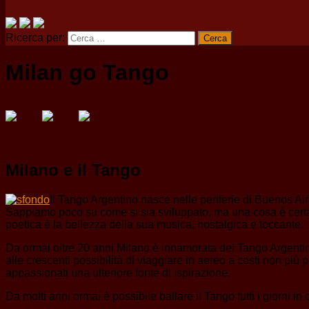
Ricerca per:
Milan go Tango
Milano e il Tango
Il Tango Argentino nasce nelle periferie di Buenos Ai
Sappiamo poco su come si sia sviluppato, ma una cosa è certa: h
poetica è la bellezza della sua musica, nostalgica e toccante.
Da ormai oltre 20 anni Milano è innamorata del Tango Argentino.
alle crescenti possibilità di viaggiare in aereo a costi non più 
appassionati una ulteriore fonte di ispirazione.
Da molti anni ormai è possibile ballare il Tango tutti i giorni in 