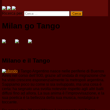
Ricerca per:
Milan go Tango
Milano e il Tango
Il Tango Argentino nasce nelle periferie di Buenos
Aires nel corso dell’800, grazie all’ondata di migrazione che
ha visto crescere esponenzialmente la metropoli argentina.
Sappiamo poco su come si sia sviluppato, ma una cosa è
certa: ha segnato una svolta notevole rispetto agli altri balli
diffusi fino ad allora. La sua anima è l’improvvisazione, e la
sua poetica è la bellezza della sua musica, nostalgica e
toccante.