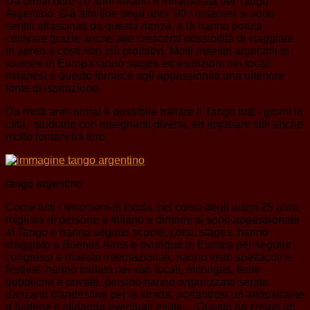
Da ormai oltre 20 anni Milano è innamorata del Tango
Argentino. Già alla fine degli anni ’90 i milanesi si sono
sentiti affascinati da questa danza, e la hanno potuta
coltivare grazie anche alle crescenti possibilità di viaggiare
in aereo a costi non più proibitivi. Molti maestri argentini in
tournée in Europa fanno stages ed esibizioni nei locali
milanesi e questo fornisce agli appassionati una ulteriore
fonte di ispirazione.
Da molti anni ormai è possibile ballare il Tango tutti i giorni in
città, studiarlo con insegnanti diversi, ed imparare stili anche
molto lontani fra loro.
tango argentino
Come tutti i fenomeni di moda, nel corso degli ultimi 25 anni,
migliaia di persone a Milano e dintorni si sono appassionate
al Tango e hanno seguito scuole, corsi, stages, hanno
viaggiato a Buenos Aires e ovunque in Europa per seguire
congressi e maestri internazionali, hanno visto spettacoli e
festival, hanno ballato nei vari locali, milongas, feste
pubbliche e private, persino hanno organizzato serate
danzanti clandestine per la strada, portandosi un altoparlante
a batterie e sfidando eventuali multe… Questo ha creato un