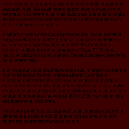
vero esercito di tangueros, ovviamente non tutti egualmente
preparati, molti dei quali hanno aperto scuole e corsi un po’
ovunque in Lombardia, animati dalla passione e dalla voglia
di fare anche se non sempre sostenuti dalle competenze e
dalle conoscenze in materia.
A Milano ci sono state alcune persone che hanno portato il
Tango direttamente dall’Argentina, come Osvaldo Roldan,
ballerino che approdò a Milano nel 1991 con Victoria
Colosio, la direttrice della compagnia “Casa 9”. Victoria
lasciò la città poco dopo, mentre Osvaldo decise di trasferirsi
nella nostra città.
Altri insegnanti storici a Milano sono stati le argentine Marina
Fuhr e Rosanna Remon, mentre Alberto Colombo e
Alessandra Rizzotti sono stati i primi milanesi a diventare
maestri. Era la seconda metà degli anni 90. Da allora, molto
è successo nel campo del Tango a Milano, fino all’incredibile
ondata di popolarità che verso il 2005/ 2008 ha visto la città
assolutamente infervorata.
Nascono i primi “musicalizadores”, e si comincia a capire la
dimensione a tutto tondo di questa forma d’arte, non solo
danza ma soprattutto musica e cultura.