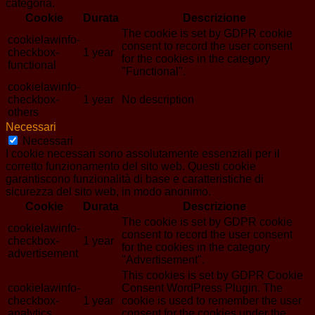
categoria.
Cookie
Durata
Descrizione
The cookie is set by GDPR cookie
cookielawinfo-
consent to record the user consent
checkbox-
1 year
for the cookies in the category
functional
"Functional".
cookielawinfo-
checkbox-
1 year
No description
others
Necessari
Necessari
I cookie necessari sono assolutamente essenziali per il
corretto funzionamento del sito web. Questi cookie
garantiscono funzionalità di base e caratteristiche di
sicurezza del sito web, in modo anonimo.
Cookie
Durata
Descrizione
The cookie is set by GDPR cookie
cookielawinfo-
consent to record the user consent
checkbox-
1 year
for the cookies in the category
advertisement
"Advertisement".
This cookies is set by GDPR Cookie
cookielawinfo-
Consent WordPress Plugin. The
checkbox-
1 year
cookie is used to remember the user
analytics
consent for the cookies under the