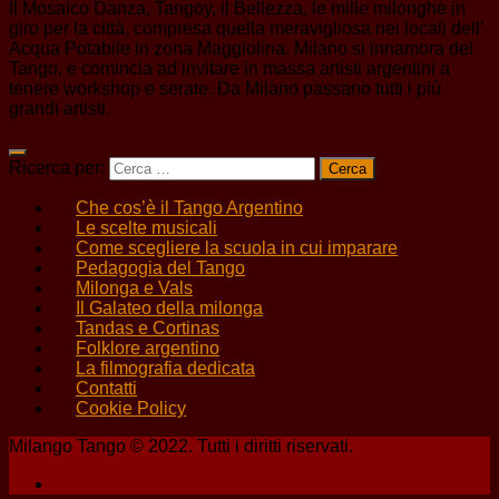
Il Mosaico Danza, Tangoy, il Bellezza, le mille milonghe in
giro per la città, compresa quella meravigliosa nei locali dell’
Acqua Potabile in zona Maggiolina. Milano si innamora del
Tango, e comincia ad invitare in massa artisti argentini a
tenere workshop e serate. Da Milano passano tutti i più
grandi artisti.
Ricerca per:
Che cos’è il Tango Argentino
Le scelte musicali
Come scegliere la scuola in cui imparare
Pedagogia del Tango
Milonga e Vals
Il Galateo della milonga
Tandas e Cortinas
Folklore argentino
La filmografia dedicata
Contatti
Cookie Policy
Milango Tango © 2022. Tutti i diritti riservati.