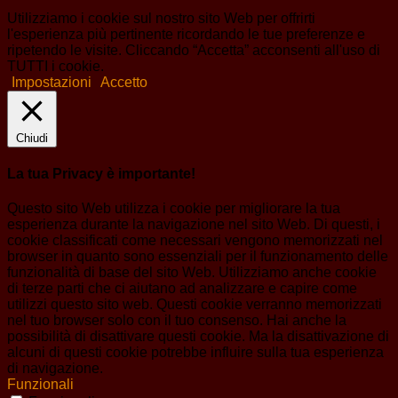
Utilizziamo i cookie sul nostro sito Web per offrirti
l'esperienza più pertinente ricordando le tue preferenze e
ripetendo le visite. Cliccando “Accetta” acconsenti all'uso di
TUTTI i cookie.
Impostazioni
Accetto
Chiudi
La tua Privacy è importante!
Questo sito Web utilizza i cookie per migliorare la tua
esperienza durante la navigazione nel sito Web. Di questi, i
cookie classificati come necessari vengono memorizzati nel
browser in quanto sono essenziali per il funzionamento delle
funzionalità di base del sito Web. Utilizziamo anche cookie
di terze parti che ci aiutano ad analizzare e capire come
utilizzi questo sito web. Questi cookie verranno memorizzati
nel tuo browser solo con il tuo consenso. Hai anche la
possibilità di disattivare questi cookie. Ma la disattivazione di
alcuni di questi cookie potrebbe influire sulla tua esperienza
di navigazione.
Funzionali