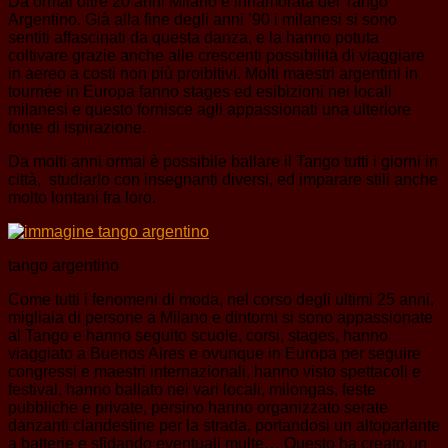
Da ormai oltre 20 anni Milano è innamorata del Tango
Argentino. Già alla fine degli anni ’90 i milanesi si sono
sentiti affascinati da questa danza, e la hanno potuta
coltivare grazie anche alle crescenti possibilità di viaggiare
in aereo a costi non più proibitivi. Molti maestri argentini in
tournée in Europa fanno stages ed esibizioni nei locali
milanesi e questo fornisce agli appassionati una ulteriore
fonte di ispirazione.
Da molti anni ormai è possibile ballare il Tango tutti i giorni in
città, studiarlo con insegnanti diversi, ed imparare stili anche
molto lontani fra loro.
tango argentino
Come tutti i fenomeni di moda, nel corso degli ultimi 25 anni,
migliaia di persone a Milano e dintorni si sono appassionate
al Tango e hanno seguito scuole, corsi, stages, hanno
viaggiato a Buenos Aires e ovunque in Europa per seguire
congressi e maestri internazionali, hanno visto spettacoli e
festival, hanno ballato nei vari locali, milongas, feste
pubbliche e private, persino hanno organizzato serate
danzanti clandestine per la strada, portandosi un altoparlante
a batterie e sfidando eventuali multe… Questo ha creato un