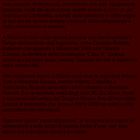
vero esercito di tangueros, ovviamente non tutti egualmente
preparati, molti dei quali hanno aperto scuole e corsi un po’
ovunque in Lombardia, animati dalla passione e dalla voglia
di fare anche se non sempre sostenuti dalle competenze e
dalle conoscenze in materia.
A Milano ci sono state alcune persone che hanno portato il
Tango direttamente dall’Argentina, come Osvaldo Roldan,
ballerino che approdò a Milano nel 1991 con Victoria
Colosio, la direttrice della compagnia “Casa 9”. Victoria
lasciò la città poco dopo, mentre Osvaldo decise di trasferirsi
nella nostra città.
Altri insegnanti storici a Milano sono stati le argentine Marina
Fuhr e Rosanna Remon, mentre Alberto Colombo e
Alessandra Rizzotti sono stati i primi milanesi a diventare
maestri. Era la seconda metà degli anni 90. Da allora, molto
è successo nel campo del Tango a Milano, fino all’incredibile
ondata di popolarità che verso il 2005/ 2008 ha visto la città
assolutamente infervorata.
Nascono i primi “musicalizadores”, e si comincia a capire la
dimensione a tutto tondo di questa forma d’arte, non solo
danza ma soprattutto musica e cultura.