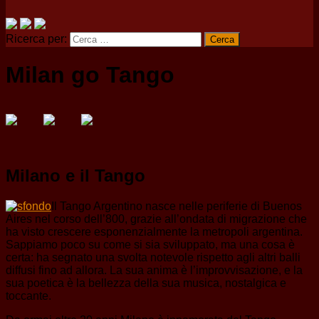
Ricerca per:
Milan go Tango
Milano e il Tango
Il Tango Argentino nasce nelle periferie di Buenos
Aires nel corso dell’800, grazie all’ondata di migrazione che
ha visto crescere esponenzialmente la metropoli argentina.
Sappiamo poco su come si sia sviluppato, ma una cosa è
certa: ha segnato una svolta notevole rispetto agli altri balli
diffusi fino ad allora. La sua anima è l’improvvisazione, e la
sua poetica è la bellezza della sua musica, nostalgica e
toccante.