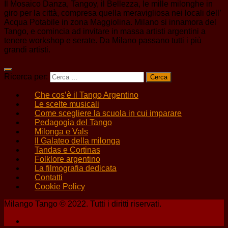
Il Mosaico Danza, Tangoy, il Bellezza, le mille milonghe in
giro per la città, compresa quella meravigliosa nei locali dell’
Acqua Potabile in zona Maggiolina. Milano si innamora del
Tango, e comincia ad invitare in massa artisti argentini a
tenere workshop e serate. Da Milano passano tutti i più
grandi artisti.
Ricerca per:
Che cos’è il Tango Argentino
Le scelte musicali
Come scegliere la scuola in cui imparare
Pedagogia del Tango
Milonga e Vals
Il Galateo della milonga
Tandas e Cortinas
Folklore argentino
La filmografia dedicata
Contatti
Cookie Policy
Milango Tango © 2022. Tutti i diritti riservati.