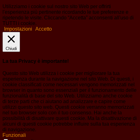
Utilizziamo i cookie sul nostro sito Web per offrirti
l'esperienza più pertinente ricordando le tue preferenze e
ripetendo le visite. Cliccando “Accetta” acconsenti all'uso di
TUTTI i cookie.
Impostazioni
Accetto
Chiudi
La tua Privacy è importante!
Questo sito Web utilizza i cookie per migliorare la tua
esperienza durante la navigazione nel sito Web. Di questi, i
cookie classificati come necessari vengono memorizzati nel
browser in quanto sono essenziali per il funzionamento delle
funzionalità di base del sito Web. Utilizziamo anche cookie
di terze parti che ci aiutano ad analizzare e capire come
utilizzi questo sito web. Questi cookie verranno memorizzati
nel tuo browser solo con il tuo consenso. Hai anche la
possibilità di disattivare questi cookie. Ma la disattivazione di
alcuni di questi cookie potrebbe influire sulla tua esperienza
di navigazione.
Funzionali