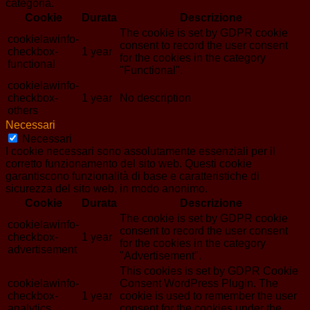
categoria.
Cookie
Durata
Descrizione
The cookie is set by GDPR cookie
cookielawinfo-
consent to record the user consent
checkbox-
1 year
for the cookies in the category
functional
"Functional".
cookielawinfo-
checkbox-
1 year
No description
others
Necessari
Necessari
I cookie necessari sono assolutamente essenziali per il
corretto funzionamento del sito web. Questi cookie
garantiscono funzionalità di base e caratteristiche di
sicurezza del sito web, in modo anonimo.
Cookie
Durata
Descrizione
The cookie is set by GDPR cookie
cookielawinfo-
consent to record the user consent
checkbox-
1 year
for the cookies in the category
advertisement
"Advertisement".
This cookies is set by GDPR Cookie
cookielawinfo-
Consent WordPress Plugin. The
checkbox-
1 year
cookie is used to remember the user
analytics
consent for the cookies under the