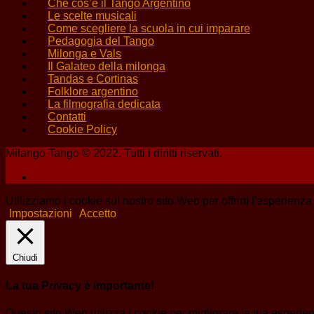
Che cos’è il Tango Argentino
Le scelte musicali
Come scegliere la scuola in cui imparare
Pedagogia del Tango
Milonga e Vals
Il Galateo della milonga
Tandas e Cortinas
Folklore argentino
La filmografia dedicata
Contatti
Cookie Policy
Milango Tango © 2022. Tutti i diritti riservati.
Utilizziamo i cookie sul nostro sito Web per offrirti l'esperienz
Impostazioni
Accetto
Chiudi
La tua Privacy è importante!
Questo sito Web utilizza i cookie per migliorare la tua esperi