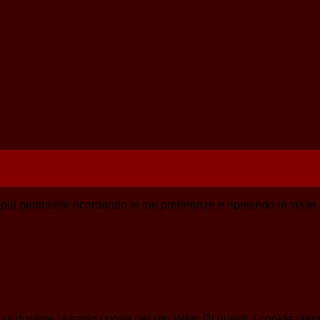
a più pertinente ricordando le tue preferenze e ripetendo le visit
enza durante la navigazione nel sito Web. Di questi, i cookie cl