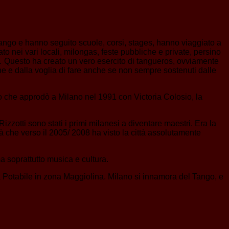
Tango e hanno seguito scuole, corsi, stages, hanno viaggiato a
o nei vari locali, milongas, feste pubbliche e private, persino
e… Questo ha creato un vero esercito di tangueros, ovviamente
ne e dalla voglia di fare anche se non sempre sostenuti dalle
o che approdò a Milano nel 1991 con Victoria Colosio, la
zotti sono stati i primi milanesi a diventare maestri. Era la
à che verso il 2005/ 2008 ha visto la città assolutamente
a soprattutto musica e cultura.
ua Potabile in zona Maggiolina. Milano si innamora del Tango, e