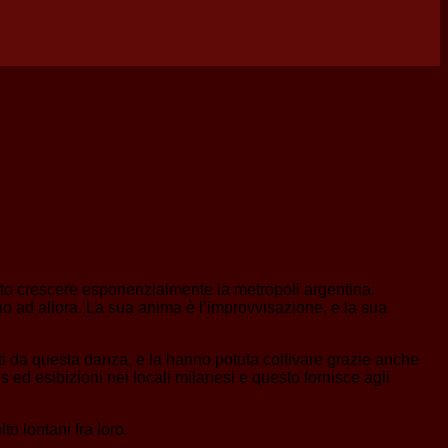
isto crescere esponenzialmente la metropoli argentina.
ino ad allora. La sua anima è l’improvvisazione, e la sua
ati da questa danza, e la hanno potuta coltivare grazie anche
es ed esibizioni nei locali milanesi e questo fornisce agli
to lontani fra loro.