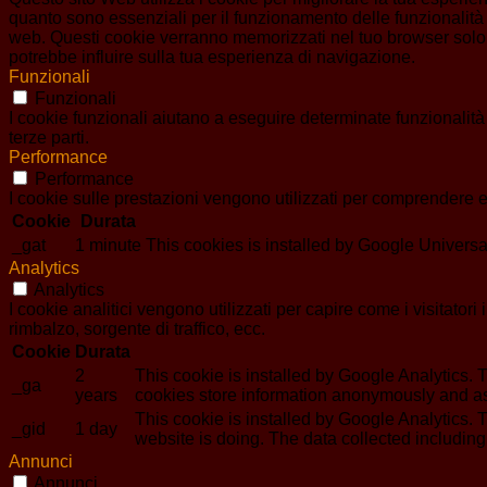
quanto sono essenziali per il funzionamento delle funzionalità 
web. Questi cookie verranno memorizzati nel tuo browser solo co
potrebbe influire sulla tua esperienza di navigazione.
Funzionali
Funzionali
I cookie funzionali aiutano a eseguire determinate funzionalità
terze parti.
Performance
Performance
I cookie sulle prestazioni vengono utilizzati per comprendere e 
Cookie
Durata
_gat
1 minute
This cookies is installed by Google Universal An
Analytics
Analytics
I cookie analitici vengono utilizzati per capire come i visitator
rimbalzo, sorgente di traffico, ecc.
Cookie
Durata
2
This cookie is installed by Google Analytics. T
_ga
years
cookies store information anonymously and as
This cookie is installed by Google Analytics. T
_gid
1 day
website is doing. The data collected includin
Annunci
Annunci