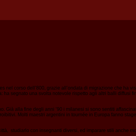
res nel corso dell’800, grazie all’ondata di migrazione che ha v
a segnato una svolta notevole rispetto agli altri balli diffusi f
 Già alla fine degli anni ’90 i milanesi si sono sentiti affascin
proibitivi. Molti maestri argentini in tournée in Europa fanno stag
città, studiarlo con insegnanti diversi, ed imparare stili anche mol