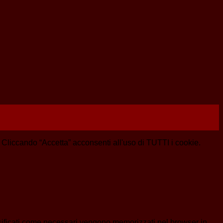
e. Cliccando “Accetta” acconsenti all'uso di TUTTI i cookie.
assificati come necessari vengono memorizzati nel browser in