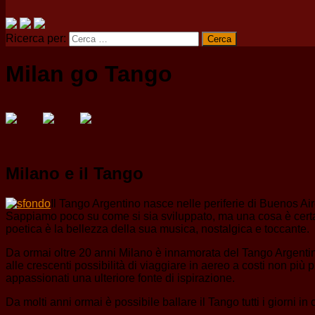
Ricerca per:
Milan go Tango
Milano e il Tango
Il Tango Argentino nasce nelle periferie di Buenos Ai
Sappiamo poco su come si sia sviluppato, ma una cosa è certa: h
poetica è la bellezza della sua musica, nostalgica e toccante.
Da ormai oltre 20 anni Milano è innamorata del Tango Argentino.
alle crescenti possibilità di viaggiare in aereo a costi non più 
appassionati una ulteriore fonte di ispirazione.
Da molti anni ormai è possibile ballare il Tango tutti i giorni in 