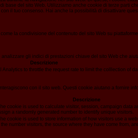
di base del sito Web. Utilizziamo anche cookie di terze parti che
n il tuo consenso. Hai anche la possibilità di disattivare questi
 come la condivisione del contenuto del sito Web su piattaforme d
analizzare gli indici di prestazioni chiave del sito Web che aiuta
Descrizione
alytics to throttle the request rate to limit the colllection of dat
i interagiscono con il sito web. Questi cookie aiutano a fornire in
Descrizione
he cookie is used to calculate visitor, session, campaign data and
sign a randomly generated number to identify unique visitors.
he cookie is used to store information of how visitors use a webs
g the number visitors, the source where they have come from, a