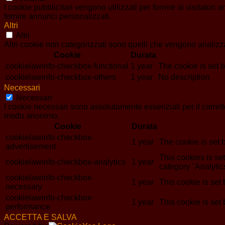
I cookie pubblicitari vengono utilizzati per fornire ai visitator
fornire annunci personalizzati.
Altri
Altri
Altri cookie non categorizzati sono quelli che vengono analizzat
Cookie
Durata
cookielawinfo-checkbox-functional
1 year
The cookie is set 
cookielawinfo-checkbox-others
1 year
No description
Necessari
Necessari
I cookie necessari sono assolutamente essenziali per il corrett
modo anonimo.
Cookie
Durata
cookielawinfo-checkbox-
1 year
The cookie is set 
advertisement
This cookies is s
cookielawinfo-checkbox-analytics
1 year
category "Analytic
cookielawinfo-checkbox-
1 year
This cookie is set
necessary
cookielawinfo-checkbox-
1 year
This cookie is set
performance
ACCETTA E SALVA