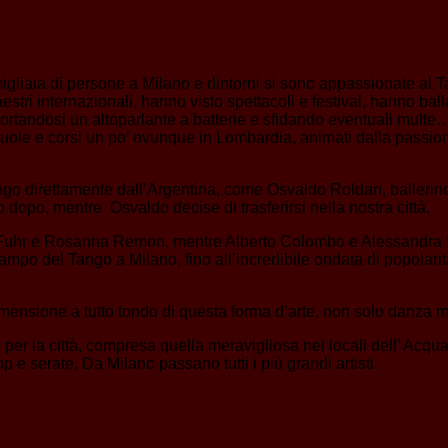
 migliaia di persone a Milano e dintorni si sono appassionate al 
i internazionali, hanno visto spettacoli e festival, hanno ballat
portandosi un altoparlante a batterie e sfidando eventuali mult
cuole e corsi un po’ ovunque in Lombardia, animati dalla passio
ngo direttamente dall’Argentina, come Osvaldo Roldan, ballerin
o dopo, mentre Osvaldo decise di trasferirsi nella nostra città.
na Fuhr e Rosanna Remon, mentre Alberto Colombo e Alessandra Riz
mpo del Tango a Milano, fino all’incredibile ondata di popolarit
imensione a tutto tondo di questa forma d’arte, non solo danza m
o per la città, compresa quella meravigliosa nei locali dell’ Acq
 e serate. Da Milano passano tutti i più grandi artisti.