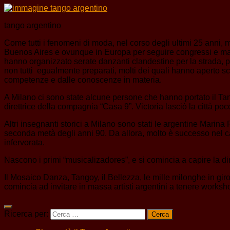
tango argentino
Come tutti i fenomeni di moda, nel corso degli ultimi 25 anni,
Buenos Aires e ovunque in Europa per seguire congressi e maestr
hanno organizzato serate danzanti clandestine per la strada, 
non tutti egualmente preparati, molti dei quali hanno aperto s
competenze e dalle conoscenze in materia.
A Milano ci sono state alcune persone che hanno portato il Ta
direttrice della compagnia “Casa 9”. Victoria lasciò la città poc
Altri insegnanti storici a Milano sono stati le argentine Mari
seconda metà degli anni 90. Da allora, molto è successo nel ca
infervorata.
Nascono i primi “musicalizadores”, e si comincia a capire la d
Il Mosaico Danza, Tangoy, il Bellezza, le mille milonghe in gir
comincia ad invitare in massa artisti argentini a tenere workshop
Ricerca per: