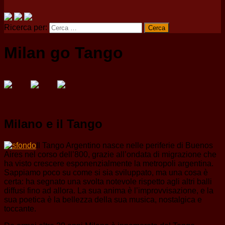
Ricerca per:
Milan go Tango
Milano e il Tango
Il Tango Argentino nasce nelle periferie di Buenos
Aires nel corso dell’800, grazie all’ondata di migrazione che
ha visto crescere esponenzialmente la metropoli argentina.
Sappiamo poco su come si sia sviluppato, ma una cosa è
certa: ha segnato una svolta notevole rispetto agli altri balli
diffusi fino ad allora. La sua anima è l’improvvisazione, e la
sua poetica è la bellezza della sua musica, nostalgica e
toccante.