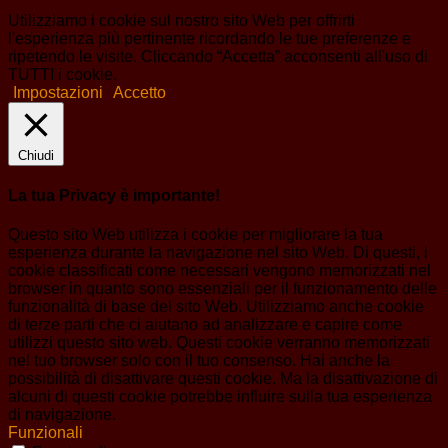
Utilizziamo i cookie sul nostro sito Web per offrirti
l'esperienza più pertinente ricordando le tue preferenze e
ripetendo le visite. Cliccando “Accetta” acconsenti all'uso di
TUTTI i cookie.
Impostazioni
Accetto
Chiudi
La tua Privacy è importante!
Questo sito Web utilizza i cookie per migliorare la tua
esperienza durante la navigazione nel sito Web. Di questi, i
cookie classificati come necessari vengono memorizzati nel
browser in quanto sono essenziali per il funzionamento delle
funzionalità di base del sito Web. Utilizziamo anche cookie
di terze parti che ci aiutano ad analizzare e capire come
utilizzi questo sito web. Questi cookie verranno memorizzati
nel tuo browser solo con il tuo consenso. Hai anche la
possibilità di disattivare questi cookie. Ma la disattivazione di
alcuni di questi cookie potrebbe influire sulla tua esperienza
di navigazione.
Funzionali