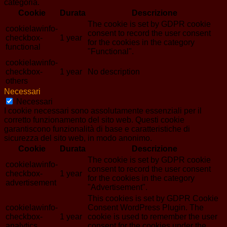
categoria.
Cookie
Durata
Descrizione
The cookie is set by GDPR cookie
cookielawinfo-
consent to record the user consent
checkbox-
1 year
for the cookies in the category
functional
"Functional".
cookielawinfo-
checkbox-
1 year
No description
others
Necessari
Necessari
I cookie necessari sono assolutamente essenziali per il
corretto funzionamento del sito web. Questi cookie
garantiscono funzionalità di base e caratteristiche di
sicurezza del sito web, in modo anonimo.
Cookie
Durata
Descrizione
The cookie is set by GDPR cookie
cookielawinfo-
consent to record the user consent
checkbox-
1 year
for the cookies in the category
advertisement
"Advertisement".
This cookies is set by GDPR Cookie
cookielawinfo-
Consent WordPress Plugin. The
checkbox-
1 year
cookie is used to remember the user
analytics
consent for the cookies under the