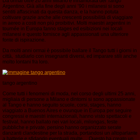
Da ormai oltre 20 anni Milano è innamorata del Tango
Argentino. Già alla fine degli anni ’90 i milanesi si sono
sentiti affascinati da questa danza, e la hanno potuta
coltivare grazie anche alle crescenti possibilità di viaggiare
in aereo a costi non più proibitivi. Molti maestri argentini in
tournée in Europa fanno stages ed esibizioni nei locali
milanesi e questo fornisce agli appassionati una ulteriore
fonte di ispirazione.
Da molti anni ormai è possibile ballare il Tango tutti i giorni in
città, studiarlo con insegnanti diversi, ed imparare stili anche
molto lontani fra loro.
tango argentino
Come tutti i fenomeni di moda, nel corso degli ultimi 25 anni,
migliaia di persone a Milano e dintorni si sono appassionate
al Tango e hanno seguito scuole, corsi, stages, hanno
viaggiato a Buenos Aires e ovunque in Europa per seguire
congressi e maestri internazionali, hanno visto spettacoli e
festival, hanno ballato nei vari locali, milongas, feste
pubbliche e private, persino hanno organizzato serate
danzanti clandestine per la strada, portandosi un altoparlante
a batterie e sfidando eventuali multe… Questo ha creato un