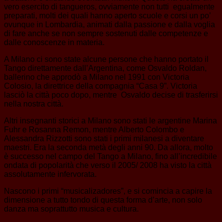
vero esercito di tangueros, ovviamente non tutti egualmente
preparati, molti dei quali hanno aperto scuole e corsi un po’
ovunque in Lombardia, animati dalla passione e dalla voglia
di fare anche se non sempre sostenuti dalle competenze e
dalle conoscenze in materia.
A Milano ci sono state alcune persone che hanno portato il
Tango direttamente dall’Argentina, come Osvaldo Roldan,
ballerino che approdò a Milano nel 1991 con Victoria
Colosio, la direttrice della compagnia “Casa 9”. Victoria
lasciò la città poco dopo, mentre Osvaldo decise di trasferirsi
nella nostra città.
Altri insegnanti storici a Milano sono stati le argentine Marina
Fuhr e Rosanna Remon, mentre Alberto Colombo e
Alessandra Rizzotti sono stati i primi milanesi a diventare
maestri. Era la seconda metà degli anni 90. Da allora, molto
è successo nel campo del Tango a Milano, fino all’incredibile
ondata di popolarità che verso il 2005/ 2008 ha visto la città
assolutamente infervorata.
Nascono i primi “musicalizadores”, e si comincia a capire la
dimensione a tutto tondo di questa forma d’arte, non solo
danza ma soprattutto musica e cultura.