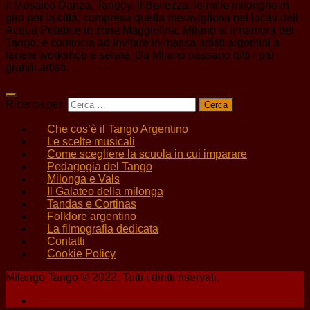
Il Mosaico Danza, Tangoy, il Bellezza, le mille milonghe in
giro per la città, compresa quella meravigliosa nei locali dell’
Acqua Potabile in zona Maggiolina. Milano si innamora del
Tango, e comincia ad invitare in massa artisti argentini a
tenere workshop e serate. Da Milano passano tutti i più
grandi artisti.
Ricerca per:
Che cos’è il Tango Argentino
Le scelte musicali
Come scegliere la scuola in cui imparare
Pedagogia del Tango
Milonga e Vals
Il Galateo della milonga
Tandas e Cortinas
Folklore argentino
La filmografia dedicata
Contatti
Cookie Policy
Milango Tango © 2022. Tutti i diritti riservati.