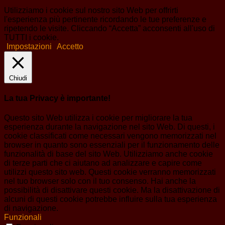
Utilizziamo i cookie sul nostro sito Web per offrirti
l'esperienza più pertinente ricordando le tue preferenze e
ripetendo le visite. Cliccando “Accetta” acconsenti all'uso di
TUTTI i cookie.
Impostazioni
Accetto
Chiudi
La tua Privacy è importante!
Questo sito Web utilizza i cookie per migliorare la tua
esperienza durante la navigazione nel sito Web. Di questi, i
cookie classificati come necessari vengono memorizzati nel
browser in quanto sono essenziali per il funzionamento delle
funzionalità di base del sito Web. Utilizziamo anche cookie
di terze parti che ci aiutano ad analizzare e capire come
utilizzi questo sito web. Questi cookie verranno memorizzati
nel tuo browser solo con il tuo consenso. Hai anche la
possibilità di disattivare questi cookie. Ma la disattivazione di
alcuni di questi cookie potrebbe influire sulla tua esperienza
di navigazione.
Funzionali