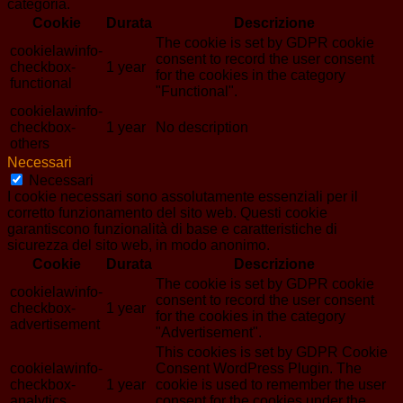
categoria.
Cookie
Durata
Descrizione
The cookie is set by GDPR cookie
cookielawinfo-
consent to record the user consent
checkbox-
1 year
for the cookies in the category
functional
"Functional".
cookielawinfo-
checkbox-
1 year
No description
others
Necessari
Necessari
I cookie necessari sono assolutamente essenziali per il
corretto funzionamento del sito web. Questi cookie
garantiscono funzionalità di base e caratteristiche di
sicurezza del sito web, in modo anonimo.
Cookie
Durata
Descrizione
The cookie is set by GDPR cookie
cookielawinfo-
consent to record the user consent
checkbox-
1 year
for the cookies in the category
advertisement
"Advertisement".
This cookies is set by GDPR Cookie
cookielawinfo-
Consent WordPress Plugin. The
checkbox-
1 year
cookie is used to remember the user
analytics
consent for the cookies under the