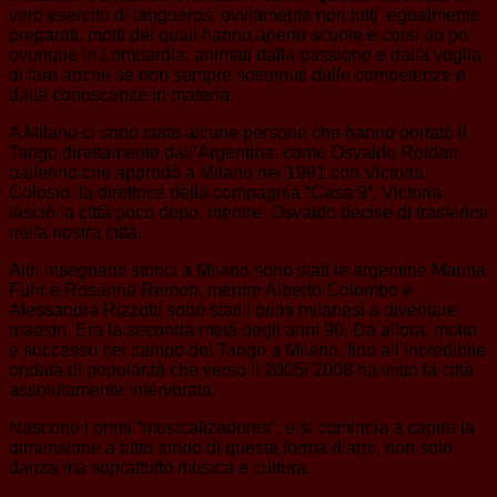
vero esercito di tangueros, ovviamente non tutti egualmente
preparati, molti dei quali hanno aperto scuole e corsi un po’
ovunque in Lombardia, animati dalla passione e dalla voglia
di fare anche se non sempre sostenuti dalle competenze e
dalle conoscenze in materia.
A Milano ci sono state alcune persone che hanno portato il
Tango direttamente dall’Argentina, come Osvaldo Roldan,
ballerino che approdò a Milano nel 1991 con Victoria
Colosio, la direttrice della compagnia “Casa 9”. Victoria
lasciò la città poco dopo, mentre Osvaldo decise di trasferirsi
nella nostra città.
Altri insegnanti storici a Milano sono stati le argentine Marina
Fuhr e Rosanna Remon, mentre Alberto Colombo e
Alessandra Rizzotti sono stati i primi milanesi a diventare
maestri. Era la seconda metà degli anni 90. Da allora, molto
è successo nel campo del Tango a Milano, fino all’incredibile
ondata di popolarità che verso il 2005/ 2008 ha visto la città
assolutamente infervorata.
Nascono i primi “musicalizadores”, e si comincia a capire la
dimensione a tutto tondo di questa forma d’arte, non solo
danza ma soprattutto musica e cultura.