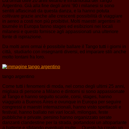
Da ormai oltre 20 anni Milano è innamorata del Tango
Argentino. Già alla fine degli anni ’90 i milanesi si sono
sentiti affascinati da questa danza, e la hanno potuta
coltivare grazie anche alle crescenti possibilità di viaggiare
in aereo a costi non più proibitivi. Molti maestri argentini in
tournée in Europa fanno stages ed esibizioni nei locali
milanesi e questo fornisce agli appassionati una ulteriore
fonte di ispirazione.
Da molti anni ormai è possibile ballare il Tango tutti i giorni in
città, studiarlo con insegnanti diversi, ed imparare stili anche
molto lontani fra loro.
tango argentino
Come tutti i fenomeni di moda, nel corso degli ultimi 25 anni,
migliaia di persone a Milano e dintorni si sono appassionate
al Tango e hanno seguito scuole, corsi, stages, hanno
viaggiato a Buenos Aires e ovunque in Europa per seguire
congressi e maestri internazionali, hanno visto spettacoli e
festival, hanno ballato nei vari locali, milongas, feste
pubbliche e private, persino hanno organizzato serate
danzanti clandestine per la strada, portandosi un altoparlante
a batterie e sfidando eventuali multe… Questo ha creato un