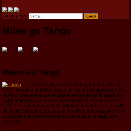
Ricerca per:
Milan go Tango
Milano e il Tango
Il Tango Argentino nasce nelle periferie di Buenos
Aires nel corso dell’800, grazie all’ondata di migrazione che
ha visto crescere esponenzialmente la metropoli argentina.
Sappiamo poco su come si sia sviluppato, ma una cosa è
certa: ha segnato una svolta notevole rispetto agli altri balli
diffusi fino ad allora. La sua anima è l’improvvisazione, e la
sua poetica è la bellezza della sua musica, nostalgica e
toccante.