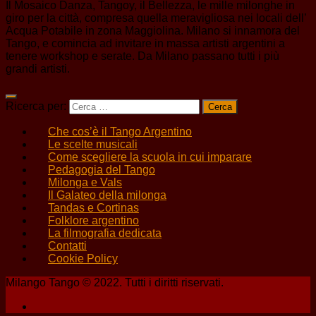
Il Mosaico Danza, Tangoy, il Bellezza, le mille milonghe in
giro per la città, compresa quella meravigliosa nei locali dell’
Acqua Potabile in zona Maggiolina. Milano si innamora del
Tango, e comincia ad invitare in massa artisti argentini a
tenere workshop e serate. Da Milano passano tutti i più
grandi artisti.
Ricerca per:
Che cos’è il Tango Argentino
Le scelte musicali
Come scegliere la scuola in cui imparare
Pedagogia del Tango
Milonga e Vals
Il Galateo della milonga
Tandas e Cortinas
Folklore argentino
La filmografia dedicata
Contatti
Cookie Policy
Milango Tango © 2022. Tutti i diritti riservati.