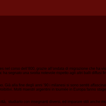
res nel corso dell’800, grazie all’ondata di migrazione che ha v
a segnato una svolta notevole rispetto agli altri balli diffusi f
 Già alla fine degli anni ’90 i milanesi si sono sentiti affascin
proibitivi. Molti maestri argentini in tournée in Europa fanno stag
città, studiarlo con insegnanti diversi, ed imparare stili anche mol