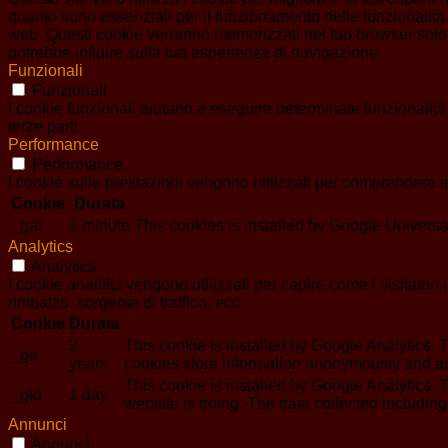
quanto sono essenziali per il funzionamento delle funzionalità 
web. Questi cookie verranno memorizzati nel tuo browser solo co
potrebbe influire sulla tua esperienza di navigazione.
Funzionali
Funzionali
I cookie funzionali aiutano a eseguire determinate funzionalità
terze parti.
Performance
Performance
I cookie sulle prestazioni vengono utilizzati per comprendere e 
Cookie
Durata
_gat
1 minute
This cookies is installed by Google Universal An
Analytics
Analytics
I cookie analitici vengono utilizzati per capire come i visitator
rimbalzo, sorgente di traffico, ecc.
Cookie
Durata
2
This cookie is installed by Google Analytics. T
_ga
years
cookies store information anonymously and as
This cookie is installed by Google Analytics. T
_gid
1 day
website is doing. The data collected includin
Annunci
Annunci