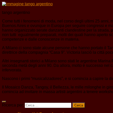
tango argentino
Come tutti i fenomeni di moda, nel corso degli ultimi 25 anni,
Buenos Aires e ovunque in Europa per seguire congressi e maestr
hanno organizzato serate danzanti clandestine per la strada, 
non tutti egualmente preparati, molti dei quali hanno aperto s
competenze e dalle conoscenze in materia.
A Milano ci sono state alcune persone che hanno portato il Ta
direttrice della compagnia “Casa 9”. Victoria lasciò la città poc
Altri insegnanti storici a Milano sono stati le argentine Mari
seconda metà degli anni 90. Da allora, molto è successo nel ca
infervorata.
Nascono i primi “musicalizadores”, e si comincia a capire la d
Il Mosaico Danza, Tangoy, il Bellezza, le mille milonghe in gir
comincia ad invitare in massa artisti argentini a tenere workshop
Ricerca per: