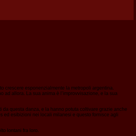
isto crescere esponenzialmente la metropoli argentina.
ino ad allora. La sua anima è l’improvvisazione, e la sua
ati da questa danza, e la hanno potuta coltivare grazie anche
es ed esibizioni nei locali milanesi e questo fornisce agli
to lontani fra loro.