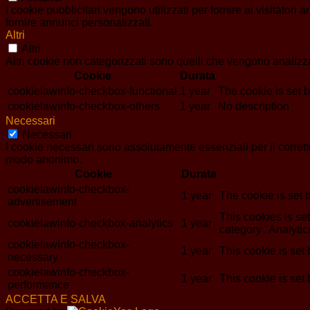
I cookie pubblicitari vengono utilizzati per fornire ai visitator
fornire annunci personalizzati.
Altri
Altri
Altri cookie non categorizzati sono quelli che vengono analizzat
Cookie
Durata
cookielawinfo-checkbox-functional
1 year
The cookie is set 
cookielawinfo-checkbox-others
1 year
No description
Necessari
Necessari
I cookie necessari sono assolutamente essenziali per il corrett
modo anonimo.
Cookie
Durata
cookielawinfo-checkbox-
1 year
The cookie is set 
advertisement
This cookies is s
cookielawinfo-checkbox-analytics
1 year
category "Analytic
cookielawinfo-checkbox-
1 year
This cookie is set
necessary
cookielawinfo-checkbox-
1 year
This cookie is set
performance
ACCETTA E SALVA