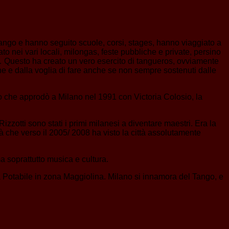
Tango e hanno seguito scuole, corsi, stages, hanno viaggiato a
o nei vari locali, milongas, feste pubbliche e private, persino
e… Questo ha creato un vero esercito di tangueros, ovviamente
ne e dalla voglia di fare anche se non sempre sostenuti dalle
o che approdò a Milano nel 1991 con Victoria Colosio, la
zotti sono stati i primi milanesi a diventare maestri. Era la
à che verso il 2005/ 2008 ha visto la città assolutamente
a soprattutto musica e cultura.
ua Potabile in zona Maggiolina. Milano si innamora del Tango, e