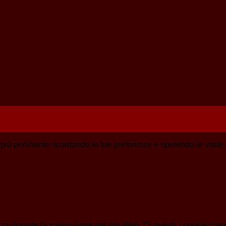
a più pertinente ricordando le tue preferenze e ripetendo le visit
enza durante la navigazione nel sito Web. Di questi, i cookie cl