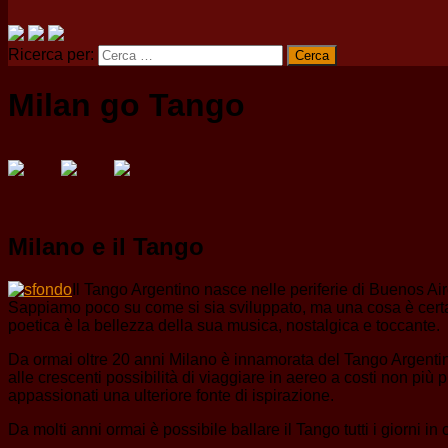
Ricerca per:
Milan go Tango
Milano e il Tango
Il Tango Argentino nasce nelle periferie di Buenos Ai
Sappiamo poco su come si sia sviluppato, ma una cosa è certa: h
poetica è la bellezza della sua musica, nostalgica e toccante.
Da ormai oltre 20 anni Milano è innamorata del Tango Argentino.
alle crescenti possibilità di viaggiare in aereo a costi non più 
appassionati una ulteriore fonte di ispirazione.
Da molti anni ormai è possibile ballare il Tango tutti i giorni in 