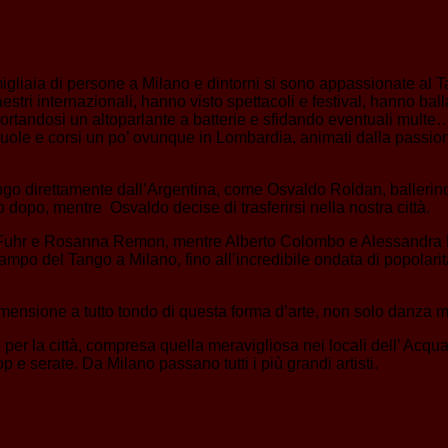
 migliaia di persone a Milano e dintorni si sono appassionate al 
i internazionali, hanno visto spettacoli e festival, hanno ballat
portandosi un altoparlante a batterie e sfidando eventuali mult
cuole e corsi un po’ ovunque in Lombardia, animati dalla passio
ngo direttamente dall’Argentina, come Osvaldo Roldan, ballerin
o dopo, mentre Osvaldo decise di trasferirsi nella nostra città.
na Fuhr e Rosanna Remon, mentre Alberto Colombo e Alessandra Riz
mpo del Tango a Milano, fino all’incredibile ondata di popolarit
imensione a tutto tondo di questa forma d’arte, non solo danza m
o per la città, compresa quella meravigliosa nei locali dell’ Acq
 e serate. Da Milano passano tutti i più grandi artisti.