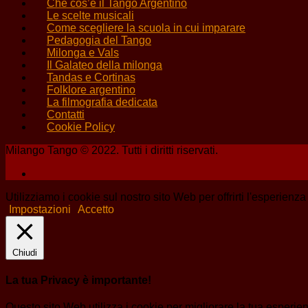
Che cos’è il Tango Argentino
Le scelte musicali
Come scegliere la scuola in cui imparare
Pedagogia del Tango
Milonga e Vals
Il Galateo della milonga
Tandas e Cortinas
Folklore argentino
La filmografia dedicata
Contatti
Cookie Policy
Milango Tango © 2022. Tutti i diritti riservati.
Utilizziamo i cookie sul nostro sito Web per offrirti l'esperienz
Impostazioni
Accetto
Chiudi
La tua Privacy è importante!
Questo sito Web utilizza i cookie per migliorare la tua esperi