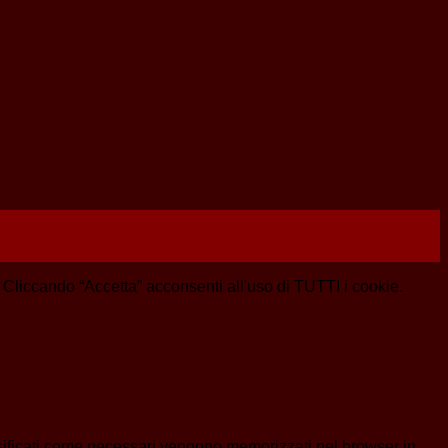
e. Cliccando “Accetta” acconsenti all'uso di TUTTI i cookie.
assificati come necessari vengono memorizzati nel browser in