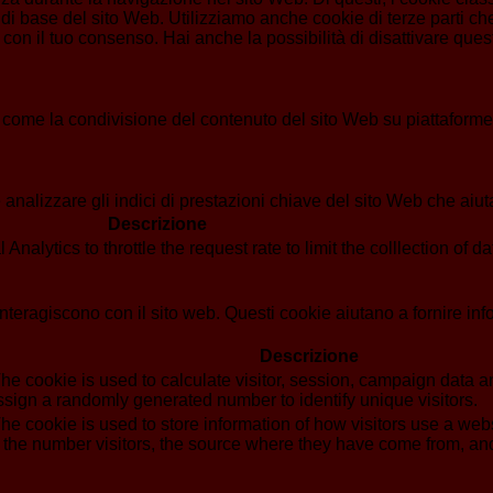
di base del sito Web. Utilizziamo anche cookie di terze parti che
n il tuo consenso. Hai anche la possibilità di disattivare questi
 come la condivisione del contenuto del sito Web su piattaforme d
analizzare gli indici di prestazioni chiave del sito Web che aiuta
Descrizione
alytics to throttle the request rate to limit the colllection of dat
i interagiscono con il sito web. Questi cookie aiutano a fornire in
Descrizione
he cookie is used to calculate visitor, session, campaign data and
sign a randomly generated number to identify unique visitors.
he cookie is used to store information of how visitors use a webs
g the number visitors, the source where they have come from, a