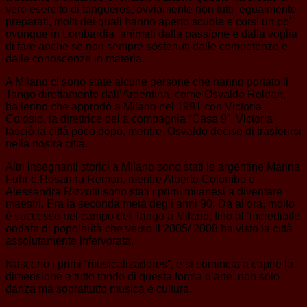
vero esercito di tangueros, ovviamente non tutti egualmente
preparati, molti dei quali hanno aperto scuole e corsi un po’
ovunque in Lombardia, animati dalla passione e dalla voglia
di fare anche se non sempre sostenuti dalle competenze e
dalle conoscenze in materia.
A Milano ci sono state alcune persone che hanno portato il
Tango direttamente dall’Argentina, come Osvaldo Roldan,
ballerino che approdò a Milano nel 1991 con Victoria
Colosio, la direttrice della compagnia “Casa 9”. Victoria
lasciò la città poco dopo, mentre Osvaldo decise di trasferirsi
nella nostra città.
Altri insegnanti storici a Milano sono stati le argentine Marina
Fuhr e Rosanna Remon, mentre Alberto Colombo e
Alessandra Rizzotti sono stati i primi milanesi a diventare
maestri. Era la seconda metà degli anni 90. Da allora, molto
è successo nel campo del Tango a Milano, fino all’incredibile
ondata di popolarità che verso il 2005/ 2008 ha visto la città
assolutamente infervorata.
Nascono i primi “musicalizadores”, e si comincia a capire la
dimensione a tutto tondo di questa forma d’arte, non solo
danza ma soprattutto musica e cultura.