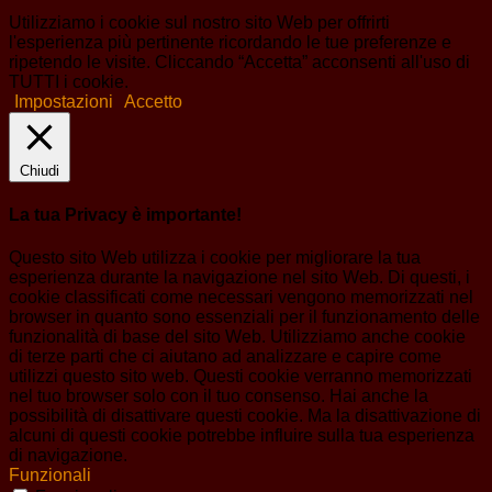
Utilizziamo i cookie sul nostro sito Web per offrirti
l'esperienza più pertinente ricordando le tue preferenze e
ripetendo le visite. Cliccando “Accetta” acconsenti all'uso di
TUTTI i cookie.
Impostazioni
Accetto
Chiudi
La tua Privacy è importante!
Questo sito Web utilizza i cookie per migliorare la tua
esperienza durante la navigazione nel sito Web. Di questi, i
cookie classificati come necessari vengono memorizzati nel
browser in quanto sono essenziali per il funzionamento delle
funzionalità di base del sito Web. Utilizziamo anche cookie
di terze parti che ci aiutano ad analizzare e capire come
utilizzi questo sito web. Questi cookie verranno memorizzati
nel tuo browser solo con il tuo consenso. Hai anche la
possibilità di disattivare questi cookie. Ma la disattivazione di
alcuni di questi cookie potrebbe influire sulla tua esperienza
di navigazione.
Funzionali