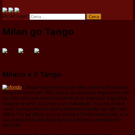
Ricerca per:
Milan go Tango
Milano e il Tango
Il Tango Argentino nasce nelle periferie di Buenos
Aires nel corso dell’800, grazie all’ondata di migrazione che
ha visto crescere esponenzialmente la metropoli argentina.
Sappiamo poco su come si sia sviluppato, ma una cosa è
certa: ha segnato una svolta notevole rispetto agli altri balli
diffusi fino ad allora. La sua anima è l’improvvisazione, e la
sua poetica è la bellezza della sua musica, nostalgica e
toccante.