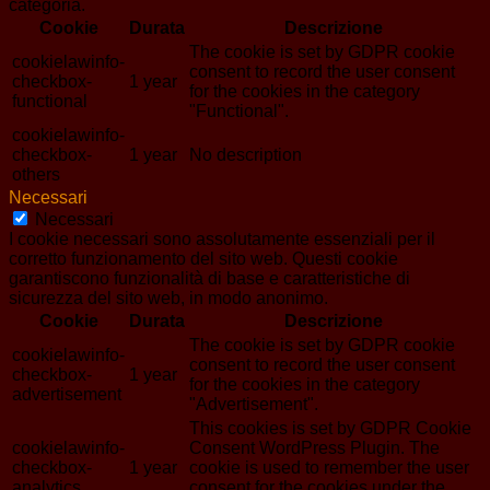
categoria.
Cookie
Durata
Descrizione
The cookie is set by GDPR cookie
cookielawinfo-
consent to record the user consent
checkbox-
1 year
for the cookies in the category
functional
"Functional".
cookielawinfo-
checkbox-
1 year
No description
others
Necessari
Necessari
I cookie necessari sono assolutamente essenziali per il
corretto funzionamento del sito web. Questi cookie
garantiscono funzionalità di base e caratteristiche di
sicurezza del sito web, in modo anonimo.
Cookie
Durata
Descrizione
The cookie is set by GDPR cookie
cookielawinfo-
consent to record the user consent
checkbox-
1 year
for the cookies in the category
advertisement
"Advertisement".
This cookies is set by GDPR Cookie
cookielawinfo-
Consent WordPress Plugin. The
checkbox-
1 year
cookie is used to remember the user
analytics
consent for the cookies under the