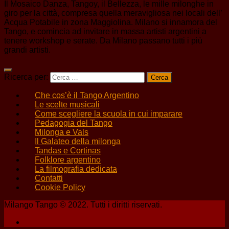
Il Mosaico Danza, Tangoy, il Bellezza, le mille milonghe in
giro per la città, compresa quella meravigliosa nei locali dell’
Acqua Potabile in zona Maggiolina. Milano si innamora del
Tango, e comincia ad invitare in massa artisti argentini a
tenere workshop e serate. Da Milano passano tutti i più
grandi artisti.
Ricerca per:
Che cos’è il Tango Argentino
Le scelte musicali
Come scegliere la scuola in cui imparare
Pedagogia del Tango
Milonga e Vals
Il Galateo della milonga
Tandas e Cortinas
Folklore argentino
La filmografia dedicata
Contatti
Cookie Policy
Milango Tango © 2022. Tutti i diritti riservati.