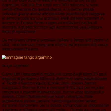
Da ormai oltre 20 anni Milano è innamorata del Tango
Argentino. Già alla fine degli anni ’90 i milanesi si sono
sentiti affascinati da questa danza, e la hanno potuta
coltivare grazie anche alle crescenti possibilità di viaggiare
in aereo a costi non più proibitivi. Molti maestri argentini in
tournée in Europa fanno stages ed esibizioni nei locali
milanesi e questo fornisce agli appassionati una ulteriore
fonte di ispirazione.
Da molti anni ormai è possibile ballare il Tango tutti i giorni in
città, studiarlo con insegnanti diversi, ed imparare stili anche
molto lontani fra loro.
tango argentino
Come tutti i fenomeni di moda, nel corso degli ultimi 25 anni,
migliaia di persone a Milano e dintorni si sono appassionate
al Tango e hanno seguito scuole, corsi, stages, hanno
viaggiato a Buenos Aires e ovunque in Europa per seguire
congressi e maestri internazionali, hanno visto spettacoli e
festival, hanno ballato nei vari locali, milongas, feste
pubbliche e private, persino hanno organizzato serate
danzanti clandestine per la strada, portandosi un altoparlante
a batterie e sfidando eventuali multe… Questo ha creato un