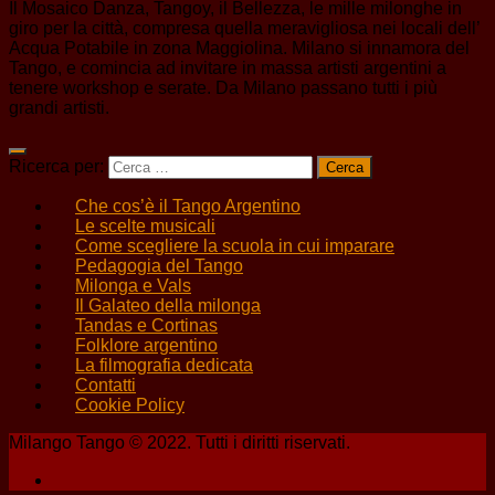
Il Mosaico Danza, Tangoy, il Bellezza, le mille milonghe in
giro per la città, compresa quella meravigliosa nei locali dell’
Acqua Potabile in zona Maggiolina. Milano si innamora del
Tango, e comincia ad invitare in massa artisti argentini a
tenere workshop e serate. Da Milano passano tutti i più
grandi artisti.
Ricerca per:
Che cos’è il Tango Argentino
Le scelte musicali
Come scegliere la scuola in cui imparare
Pedagogia del Tango
Milonga e Vals
Il Galateo della milonga
Tandas e Cortinas
Folklore argentino
La filmografia dedicata
Contatti
Cookie Policy
Milango Tango © 2022. Tutti i diritti riservati.