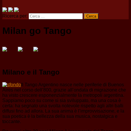
Ricerca per:
Milan go Tango
Milano e il Tango
Il Tango Argentino nasce nelle periferie di Buenos
Aires nel corso dell’800, grazie all’ondata di migrazione che
ha visto crescere esponenzialmente la metropoli argentina.
Sappiamo poco su come si sia sviluppato, ma una cosa è
certa: ha segnato una svolta notevole rispetto agli altri balli
diffusi fino ad allora. La sua anima è l’improvvisazione, e la
sua poetica è la bellezza della sua musica, nostalgica e
toccante.