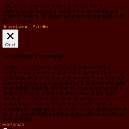
Utilizziamo i cookie sul nostro sito Web per offrirti
l'esperienza più pertinente ricordando le tue preferenze e
ripetendo le visite. Cliccando “Accetta” acconsenti all'uso di
TUTTI i cookie.
Impostazioni
Accetto
Chiudi
La tua Privacy è importante!
Questo sito Web utilizza i cookie per migliorare la tua
esperienza durante la navigazione nel sito Web. Di questi, i
cookie classificati come necessari vengono memorizzati nel
browser in quanto sono essenziali per il funzionamento delle
funzionalità di base del sito Web. Utilizziamo anche cookie
di terze parti che ci aiutano ad analizzare e capire come
utilizzi questo sito web. Questi cookie verranno memorizzati
nel tuo browser solo con il tuo consenso. Hai anche la
possibilità di disattivare questi cookie. Ma la disattivazione di
alcuni di questi cookie potrebbe influire sulla tua esperienza
di navigazione.
Funzionali