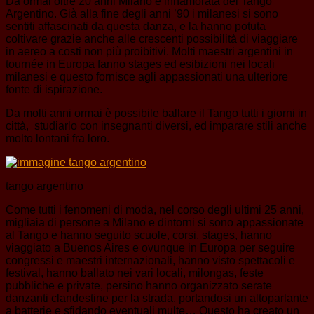
Da ormai oltre 20 anni Milano è innamorata del Tango
Argentino. Già alla fine degli anni ’90 i milanesi si sono
sentiti affascinati da questa danza, e la hanno potuta
coltivare grazie anche alle crescenti possibilità di viaggiare
in aereo a costi non più proibitivi. Molti maestri argentini in
tournée in Europa fanno stages ed esibizioni nei locali
milanesi e questo fornisce agli appassionati una ulteriore
fonte di ispirazione.
Da molti anni ormai è possibile ballare il Tango tutti i giorni in
città, studiarlo con insegnanti diversi, ed imparare stili anche
molto lontani fra loro.
tango argentino
Come tutti i fenomeni di moda, nel corso degli ultimi 25 anni,
migliaia di persone a Milano e dintorni si sono appassionate
al Tango e hanno seguito scuole, corsi, stages, hanno
viaggiato a Buenos Aires e ovunque in Europa per seguire
congressi e maestri internazionali, hanno visto spettacoli e
festival, hanno ballato nei vari locali, milongas, feste
pubbliche e private, persino hanno organizzato serate
danzanti clandestine per la strada, portandosi un altoparlante
a batterie e sfidando eventuali multe… Questo ha creato un