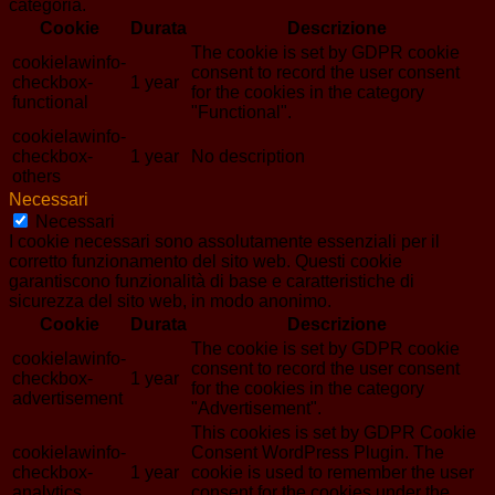
categoria.
Cookie
Durata
Descrizione
The cookie is set by GDPR cookie
cookielawinfo-
consent to record the user consent
checkbox-
1 year
for the cookies in the category
functional
"Functional".
cookielawinfo-
checkbox-
1 year
No description
others
Necessari
Necessari
I cookie necessari sono assolutamente essenziali per il
corretto funzionamento del sito web. Questi cookie
garantiscono funzionalità di base e caratteristiche di
sicurezza del sito web, in modo anonimo.
Cookie
Durata
Descrizione
The cookie is set by GDPR cookie
cookielawinfo-
consent to record the user consent
checkbox-
1 year
for the cookies in the category
advertisement
"Advertisement".
This cookies is set by GDPR Cookie
cookielawinfo-
Consent WordPress Plugin. The
checkbox-
1 year
cookie is used to remember the user
analytics
consent for the cookies under the