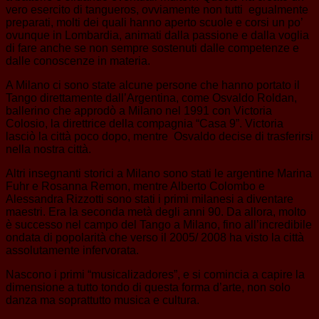
vero esercito di tangueros, ovviamente non tutti egualmente
preparati, molti dei quali hanno aperto scuole e corsi un po’
ovunque in Lombardia, animati dalla passione e dalla voglia
di fare anche se non sempre sostenuti dalle competenze e
dalle conoscenze in materia.
A Milano ci sono state alcune persone che hanno portato il
Tango direttamente dall’Argentina, come Osvaldo Roldan,
ballerino che approdò a Milano nel 1991 con Victoria
Colosio, la direttrice della compagnia “Casa 9”. Victoria
lasciò la città poco dopo, mentre Osvaldo decise di trasferirsi
nella nostra città.
Altri insegnanti storici a Milano sono stati le argentine Marina
Fuhr e Rosanna Remon, mentre Alberto Colombo e
Alessandra Rizzotti sono stati i primi milanesi a diventare
maestri. Era la seconda metà degli anni 90. Da allora, molto
è successo nel campo del Tango a Milano, fino all’incredibile
ondata di popolarità che verso il 2005/ 2008 ha visto la città
assolutamente infervorata.
Nascono i primi “musicalizadores”, e si comincia a capire la
dimensione a tutto tondo di questa forma d’arte, non solo
danza ma soprattutto musica e cultura.