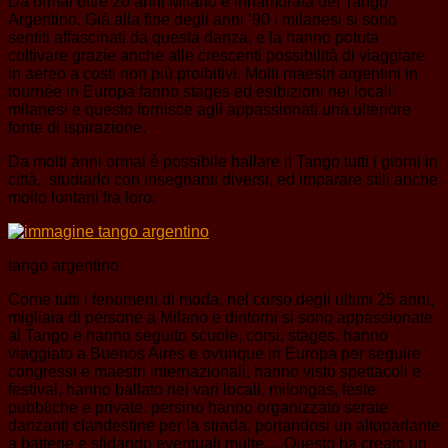
Da ormai oltre 20 anni Milano è innamorata del Tango
Argentino. Già alla fine degli anni ’90 i milanesi si sono
sentiti affascinati da questa danza, e la hanno potuta
coltivare grazie anche alle crescenti possibilità di viaggiare
in aereo a costi non più proibitivi. Molti maestri argentini in
tournée in Europa fanno stages ed esibizioni nei locali
milanesi e questo fornisce agli appassionati una ulteriore
fonte di ispirazione.
Da molti anni ormai è possibile ballare il Tango tutti i giorni in
città, studiarlo con insegnanti diversi, ed imparare stili anche
molto lontani fra loro.
tango argentino
Come tutti i fenomeni di moda, nel corso degli ultimi 25 anni,
migliaia di persone a Milano e dintorni si sono appassionate
al Tango e hanno seguito scuole, corsi, stages, hanno
viaggiato a Buenos Aires e ovunque in Europa per seguire
congressi e maestri internazionali, hanno visto spettacoli e
festival, hanno ballato nei vari locali, milongas, feste
pubbliche e private, persino hanno organizzato serate
danzanti clandestine per la strada, portandosi un altoparlante
a batterie e sfidando eventuali multe… Questo ha creato un