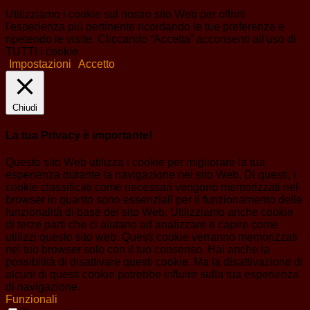
Utilizziamo i cookie sul nostro sito Web per offrirti
l'esperienza più pertinente ricordando le tue preferenze e
ripetendo le visite. Cliccando “Accetta” acconsenti all'uso di
TUTTI i cookie.
Impostazioni
Accetto
Chiudi
La tua Privacy è importante!
Questo sito Web utilizza i cookie per migliorare la tua
esperienza durante la navigazione nel sito Web. Di questi, i
cookie classificati come necessari vengono memorizzati nel
browser in quanto sono essenziali per il funzionamento delle
funzionalità di base del sito Web. Utilizziamo anche cookie
di terze parti che ci aiutano ad analizzare e capire come
utilizzi questo sito web. Questi cookie verranno memorizzati
nel tuo browser solo con il tuo consenso. Hai anche la
possibilità di disattivare questi cookie. Ma la disattivazione di
alcuni di questi cookie potrebbe influire sulla tua esperienza
di navigazione.
Funzionali