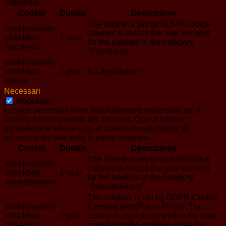
categoria.
Cookie
Durata
Descrizione
The cookie is set by GDPR cookie
cookielawinfo-
consent to record the user consent
checkbox-
1 year
for the cookies in the category
functional
"Functional".
cookielawinfo-
checkbox-
1 year
No description
others
Necessari
Necessari
I cookie necessari sono assolutamente essenziali per il
corretto funzionamento del sito web. Questi cookie
garantiscono funzionalità di base e caratteristiche di
sicurezza del sito web, in modo anonimo.
Cookie
Durata
Descrizione
The cookie is set by GDPR cookie
cookielawinfo-
consent to record the user consent
checkbox-
1 year
for the cookies in the category
advertisement
"Advertisement".
This cookies is set by GDPR Cookie
cookielawinfo-
Consent WordPress Plugin. The
checkbox-
1 year
cookie is used to remember the user
analytics
consent for the cookies under the