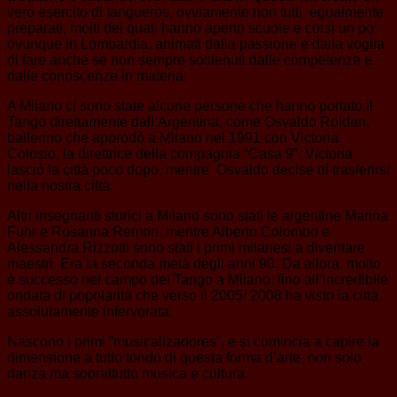
vero esercito di tangueros, ovviamente non tutti egualmente
preparati, molti dei quali hanno aperto scuole e corsi un po’
ovunque in Lombardia, animati dalla passione e dalla voglia
di fare anche se non sempre sostenuti dalle competenze e
dalle conoscenze in materia.
A Milano ci sono state alcune persone che hanno portato il
Tango direttamente dall’Argentina, come Osvaldo Roldan,
ballerino che approdò a Milano nel 1991 con Victoria
Colosio, la direttrice della compagnia “Casa 9”. Victoria
lasciò la città poco dopo, mentre Osvaldo decise di trasferirsi
nella nostra città.
Altri insegnanti storici a Milano sono stati le argentine Marina
Fuhr e Rosanna Remon, mentre Alberto Colombo e
Alessandra Rizzotti sono stati i primi milanesi a diventare
maestri. Era la seconda metà degli anni 90. Da allora, molto
è successo nel campo del Tango a Milano, fino all’incredibile
ondata di popolarità che verso il 2005/ 2008 ha visto la città
assolutamente infervorata.
Nascono i primi “musicalizadores”, e si comincia a capire la
dimensione a tutto tondo di questa forma d’arte, non solo
danza ma soprattutto musica e cultura.