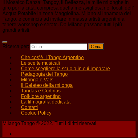
Il Mosaico Danza, Tangoy, il Bellezza, le mille milonghe in
giro per la città, compresa quella meravigliosa nei locali dell’
Acqua Potabile in zona Maggiolina. Milano si innamora del
Tango, e comincia ad invitare in massa artisti argentini a
tenere workshop e serate. Da Milano passano tutti i più
grandi artisti.
Ricerca per:
Che cos’è il Tango Argentino
Le scelte musicali
Come scegliere la scuola in cui imparare
Pedagogia del Tango
Milonga e Vals
Il Galateo della milonga
Tandas e Cortinas
Folklore argentino
La filmografia dedicata
Contatti
Cookie Policy
Milango Tango © 2022. Tutti i diritti riservati.