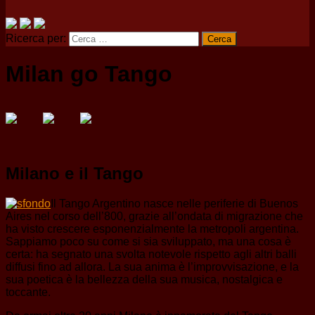
Ricerca per:
Milan go Tango
Milano e il Tango
Il Tango Argentino nasce nelle periferie di Buenos
Aires nel corso dell’800, grazie all’ondata di migrazione che
ha visto crescere esponenzialmente la metropoli argentina.
Sappiamo poco su come si sia sviluppato, ma una cosa è
certa: ha segnato una svolta notevole rispetto agli altri balli
diffusi fino ad allora. La sua anima è l’improvvisazione, e la
sua poetica è la bellezza della sua musica, nostalgica e
toccante.