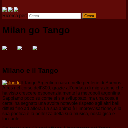
Ricerca per:
Milan go Tango
Milano e il Tango
Il Tango Argentino nasce nelle periferie di Buenos
Aires nel corso dell’800, grazie all’ondata di migrazione che
ha visto crescere esponenzialmente la metropoli argentina.
Sappiamo poco su come si sia sviluppato, ma una cosa è
certa: ha segnato una svolta notevole rispetto agli altri balli
diffusi fino ad allora. La sua anima è l’improvvisazione, e la
sua poetica è la bellezza della sua musica, nostalgica e
toccante.