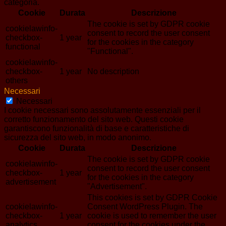
categoria.
Cookie
Durata
Descrizione
The cookie is set by GDPR cookie
cookielawinfo-
consent to record the user consent
checkbox-
1 year
for the cookies in the category
functional
"Functional".
cookielawinfo-
checkbox-
1 year
No description
others
Necessari
Necessari
I cookie necessari sono assolutamente essenziali per il
corretto funzionamento del sito web. Questi cookie
garantiscono funzionalità di base e caratteristiche di
sicurezza del sito web, in modo anonimo.
Cookie
Durata
Descrizione
The cookie is set by GDPR cookie
cookielawinfo-
consent to record the user consent
checkbox-
1 year
for the cookies in the category
advertisement
"Advertisement".
This cookies is set by GDPR Cookie
cookielawinfo-
Consent WordPress Plugin. The
checkbox-
1 year
cookie is used to remember the user
analytics
consent for the cookies under the