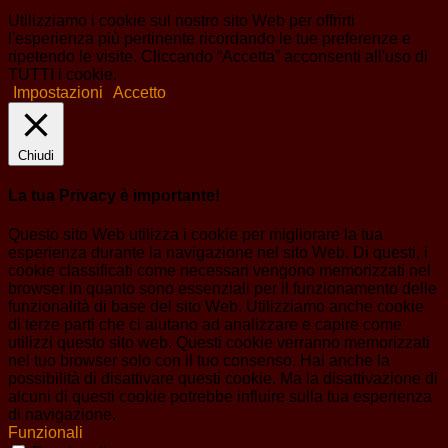
Utilizziamo i cookie sul nostro sito Web per offrirti
l'esperienza più pertinente ricordando le tue preferenze e
ripetendo le visite. Cliccando “Accetta” acconsenti all'uso di
TUTTI i cookie.
Impostazioni
Accetto
Chiudi
La tua Privacy è importante!
Questo sito Web utilizza i cookie per migliorare la tua
esperienza durante la navigazione nel sito Web. Di questi, i
cookie classificati come necessari vengono memorizzati nel
browser in quanto sono essenziali per il funzionamento delle
funzionalità di base del sito Web. Utilizziamo anche cookie
di terze parti che ci aiutano ad analizzare e capire come
utilizzi questo sito web. Questi cookie verranno memorizzati
nel tuo browser solo con il tuo consenso. Hai anche la
possibilità di disattivare questi cookie. Ma la disattivazione di
alcuni di questi cookie potrebbe influire sulla tua esperienza
di navigazione.
Funzionali