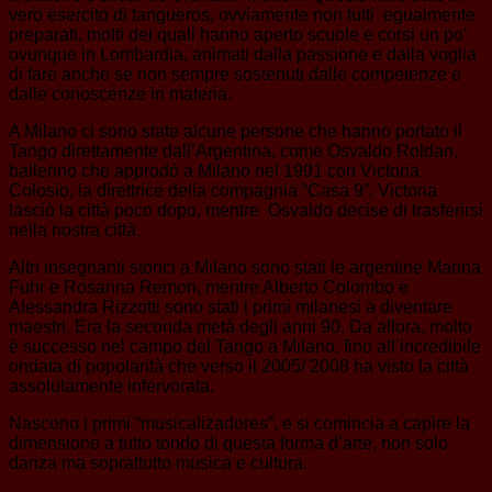
vero esercito di tangueros, ovviamente non tutti egualmente
preparati, molti dei quali hanno aperto scuole e corsi un po’
ovunque in Lombardia, animati dalla passione e dalla voglia
di fare anche se non sempre sostenuti dalle competenze e
dalle conoscenze in materia.
A Milano ci sono state alcune persone che hanno portato il
Tango direttamente dall’Argentina, come Osvaldo Roldan,
ballerino che approdò a Milano nel 1991 con Victoria
Colosio, la direttrice della compagnia “Casa 9”. Victoria
lasciò la città poco dopo, mentre Osvaldo decise di trasferirsi
nella nostra città.
Altri insegnanti storici a Milano sono stati le argentine Marina
Fuhr e Rosanna Remon, mentre Alberto Colombo e
Alessandra Rizzotti sono stati i primi milanesi a diventare
maestri. Era la seconda metà degli anni 90. Da allora, molto
è successo nel campo del Tango a Milano, fino all’incredibile
ondata di popolarità che verso il 2005/ 2008 ha visto la città
assolutamente infervorata.
Nascono i primi “musicalizadores”, e si comincia a capire la
dimensione a tutto tondo di questa forma d’arte, non solo
danza ma soprattutto musica e cultura.