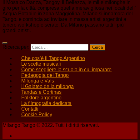
Il Mosaico Danza, Tangoy, il Bellezza, le mille milonghe in
giro per la città, compresa quella meravigliosa nei locali dell’
Acqua Potabile in zona Maggiolina. Milano si innamora del
Tango, e comincia ad invitare in massa artisti argentini a
tenere workshop e serate. Da Milano passano tutti i più
grandi artisti.
Ricerca per:
Che cos’è il Tango Argentino
Le scelte musicali
Come scegliere la scuola in cui imparare
Pedagogia del Tango
Milonga e Vals
Il Galateo della milonga
Tandas e Cortinas
Folklore argentino
La filmografia dedicata
Contatti
Cookie Policy
Milango Tango © 2022. Tutti i diritti riservati.