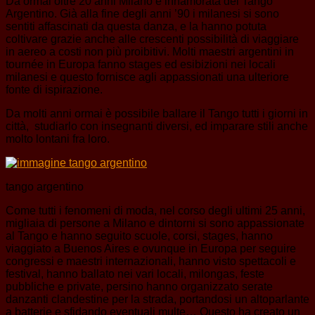
Da ormai oltre 20 anni Milano è innamorata del Tango
Argentino. Già alla fine degli anni ’90 i milanesi si sono
sentiti affascinati da questa danza, e la hanno potuta
coltivare grazie anche alle crescenti possibilità di viaggiare
in aereo a costi non più proibitivi. Molti maestri argentini in
tournée in Europa fanno stages ed esibizioni nei locali
milanesi e questo fornisce agli appassionati una ulteriore
fonte di ispirazione.
Da molti anni ormai è possibile ballare il Tango tutti i giorni in
città, studiarlo con insegnanti diversi, ed imparare stili anche
molto lontani fra loro.
tango argentino
Come tutti i fenomeni di moda, nel corso degli ultimi 25 anni,
migliaia di persone a Milano e dintorni si sono appassionate
al Tango e hanno seguito scuole, corsi, stages, hanno
viaggiato a Buenos Aires e ovunque in Europa per seguire
congressi e maestri internazionali, hanno visto spettacoli e
festival, hanno ballato nei vari locali, milongas, feste
pubbliche e private, persino hanno organizzato serate
danzanti clandestine per la strada, portandosi un altoparlante
a batterie e sfidando eventuali multe… Questo ha creato un