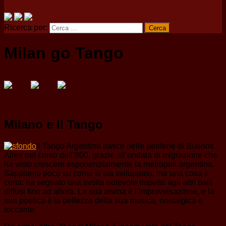
Ricerca per:
Milan go Tango
Milano e il Tango
Il Tango Argentino nasce nelle periferie di Buenos
Aires nel corso dell’800, grazie all’ondata di migrazione che
ha visto crescere esponenzialmente la metropoli argentina.
Sappiamo poco su come si sia sviluppato, ma una cosa è
certa: ha segnato una svolta notevole rispetto agli altri balli
diffusi fino ad allora. La sua anima è l’improvvisazione, e la
sua poetica è la bellezza della sua musica, nostalgica e
toccante.