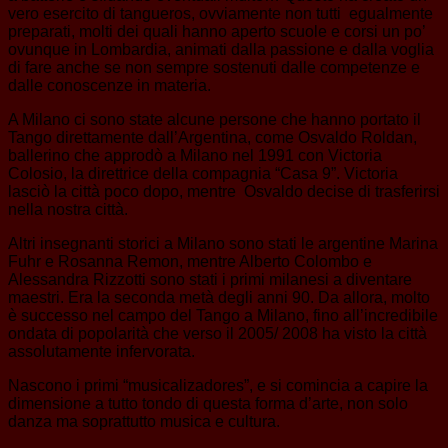
vero esercito di tangueros, ovviamente non tutti egualmente
preparati, molti dei quali hanno aperto scuole e corsi un po’
ovunque in Lombardia, animati dalla passione e dalla voglia
di fare anche se non sempre sostenuti dalle competenze e
dalle conoscenze in materia.
A Milano ci sono state alcune persone che hanno portato il
Tango direttamente dall’Argentina, come Osvaldo Roldan,
ballerino che approdò a Milano nel 1991 con Victoria
Colosio, la direttrice della compagnia “Casa 9”. Victoria
lasciò la città poco dopo, mentre Osvaldo decise di trasferirsi
nella nostra città.
Altri insegnanti storici a Milano sono stati le argentine Marina
Fuhr e Rosanna Remon, mentre Alberto Colombo e
Alessandra Rizzotti sono stati i primi milanesi a diventare
maestri. Era la seconda metà degli anni 90. Da allora, molto
è successo nel campo del Tango a Milano, fino all’incredibile
ondata di popolarità che verso il 2005/ 2008 ha visto la città
assolutamente infervorata.
Nascono i primi “musicalizadores”, e si comincia a capire la
dimensione a tutto tondo di questa forma d’arte, non solo
danza ma soprattutto musica e cultura.