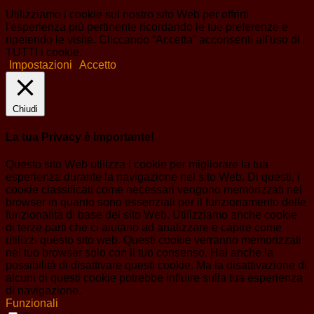
Utilizziamo i cookie sul nostro sito Web per offrirti
l'esperienza più pertinente ricordando le tue preferenze e
ripetendo le visite. Cliccando “Accetta” acconsenti all'uso di
TUTTI i cookie.
Impostazioni
Accetto
Chiudi
La tua Privacy è importante!
Questo sito Web utilizza i cookie per migliorare la tua
esperienza durante la navigazione nel sito Web. Di questi, i
cookie classificati come necessari vengono memorizzati nel
browser in quanto sono essenziali per il funzionamento delle
funzionalità di base del sito Web. Utilizziamo anche cookie
di terze parti che ci aiutano ad analizzare e capire come
utilizzi questo sito web. Questi cookie verranno memorizzati
nel tuo browser solo con il tuo consenso. Hai anche la
possibilità di disattivare questi cookie. Ma la disattivazione di
alcuni di questi cookie potrebbe influire sulla tua esperienza
di navigazione.
Funzionali