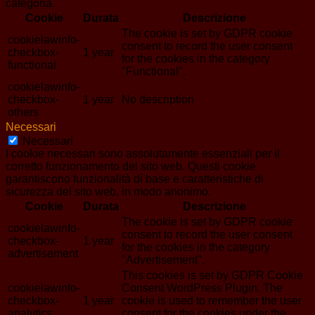
categoria.
Cookie
Durata
Descrizione
The cookie is set by GDPR cookie
cookielawinfo-
consent to record the user consent
checkbox-
1 year
for the cookies in the category
functional
"Functional".
cookielawinfo-
checkbox-
1 year
No description
others
Necessari
Necessari
I cookie necessari sono assolutamente essenziali per il
corretto funzionamento del sito web. Questi cookie
garantiscono funzionalità di base e caratteristiche di
sicurezza del sito web, in modo anonimo.
Cookie
Durata
Descrizione
The cookie is set by GDPR cookie
cookielawinfo-
consent to record the user consent
checkbox-
1 year
for the cookies in the category
advertisement
"Advertisement".
This cookies is set by GDPR Cookie
cookielawinfo-
Consent WordPress Plugin. The
checkbox-
1 year
cookie is used to remember the user
analytics
consent for the cookies under the