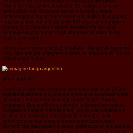
Da ormai oltre 20 anni Milano è innamorata del Tango
Argentino. Già alla fine degli anni ’90 i milanesi si sono
sentiti affascinati da questa danza, e la hanno potuta
coltivare grazie anche alle crescenti possibilità di viaggiare
in aereo a costi non più proibitivi. Molti maestri argentini in
tournée in Europa fanno stages ed esibizioni nei locali
milanesi e questo fornisce agli appassionati una ulteriore
fonte di ispirazione.
Da molti anni ormai è possibile ballare il Tango tutti i giorni in
città, studiarlo con insegnanti diversi, ed imparare stili anche
molto lontani fra loro.
tango argentino
Come tutti i fenomeni di moda, nel corso degli ultimi 25 anni,
migliaia di persone a Milano e dintorni si sono appassionate
al Tango e hanno seguito scuole, corsi, stages, hanno
viaggiato a Buenos Aires e ovunque in Europa per seguire
congressi e maestri internazionali, hanno visto spettacoli e
festival, hanno ballato nei vari locali, milongas, feste
pubbliche e private, persino hanno organizzato serate
danzanti clandestine per la strada, portandosi un altoparlante
a batterie e sfidando eventuali multe… Questo ha creato un