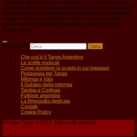
Il Mosaico Danza, Tangoy, il Bellezza, le mille milonghe in
giro per la città, compresa quella meravigliosa nei locali dell’
Acqua Potabile in zona Maggiolina. Milano si innamora del
Tango, e comincia ad invitare in massa artisti argentini a
tenere workshop e serate. Da Milano passano tutti i più
grandi artisti.
Ricerca per:
Che cos’è il Tango Argentino
Le scelte musicali
Come scegliere la scuola in cui imparare
Pedagogia del Tango
Milonga e Vals
Il Galateo della milonga
Tandas e Cortinas
Folklore argentino
La filmografia dedicata
Contatti
Cookie Policy
Milango Tango © 2022. Tutti i diritti riservati.