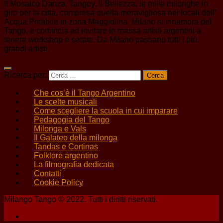
Il Mosaico Danza, Tangoy, il Bellezza, le mille milonghe in
giro per la città, compresa quella meravigliosa nei locali dell’
Acqua Potabile in zona Maggiolina. Milano si innamora del
Tango, e comincia ad invitare in massa artisti argentini a
tenere workshop e serate. Da Milano passano tutti i più
grandi artisti.
Ricerca per:
Che cos’è il Tango Argentino
Le scelte musicali
Come scegliere la scuola in cui imparare
Pedagogia del Tango
Milonga e Vals
Il Galateo della milonga
Tandas e Cortinas
Folklore argentino
La filmografia dedicata
Contatti
Cookie Policy
Milango Tango © 2022. Tutti i diritti riservati.