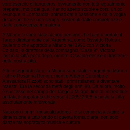
vero esercito di tangueros, ovviamente non tutti egualmente
preparati, molti dei quali hanno aperto scuole e corsi un po’
ovunque in Lombardia, animati dalla passione e dalla voglia
di fare anche se non sempre sostenuti dalle competenze e
dalle conoscenze in materia.
A Milano ci sono state alcune persone che hanno portato il
Tango direttamente dall’Argentina, come Osvaldo Roldan,
ballerino che approdò a Milano nel 1991 con Victoria
Colosio, la direttrice della compagnia “Casa 9”. Victoria
lasciò la città poco dopo, mentre Osvaldo decise di trasferirsi
nella nostra città.
Altri insegnanti storici a Milano sono stati le argentine Marina
Fuhr e Rosanna Remon, mentre Alberto Colombo e
Alessandra Rizzotti sono stati i primi milanesi a diventare
maestri. Era la seconda metà degli anni 90. Da allora, molto
è successo nel campo del Tango a Milano, fino all’incredibile
ondata di popolarità che verso il 2005/ 2008 ha visto la città
assolutamente infervorata.
Nascono i primi “musicalizadores”, e si comincia a capire la
dimensione a tutto tondo di questa forma d’arte, non solo
danza ma soprattutto musica e cultura.