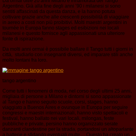
Da ormai oltre 20 anni Milano è innamorata del Tango
Argentino. Già alla fine degli anni ’90 i milanesi si sono
sentiti affascinati da questa danza, e la hanno potuta
coltivare grazie anche alle crescenti possibilità di viaggiare
in aereo a costi non più proibitivi. Molti maestri argentini in
tournée in Europa fanno stages ed esibizioni nei locali
milanesi e questo fornisce agli appassionati una ulteriore
fonte di ispirazione.
Da molti anni ormai è possibile ballare il Tango tutti i giorni in
città, studiarlo con insegnanti diversi, ed imparare stili anche
molto lontani fra loro.
tango argentino
Come tutti i fenomeni di moda, nel corso degli ultimi 25 anni,
migliaia di persone a Milano e dintorni si sono appassionate
al Tango e hanno seguito scuole, corsi, stages, hanno
viaggiato a Buenos Aires e ovunque in Europa per seguire
congressi e maestri internazionali, hanno visto spettacoli e
festival, hanno ballato nei vari locali, milongas, feste
pubbliche e private, persino hanno organizzato serate
danzanti clandestine per la strada, portandosi un altoparlante
a batterie e sfidando eventuali multe… Questo ha creato un