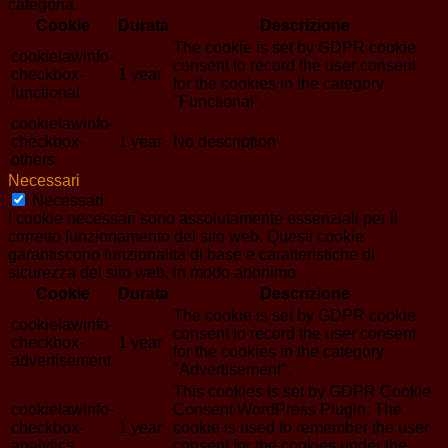
categoria.
Cookie
Durata
Descrizione
The cookie is set by GDPR cookie
cookielawinfo-
consent to record the user consent
checkbox-
1 year
for the cookies in the category
functional
"Functional".
cookielawinfo-
checkbox-
1 year
No description
others
Necessari
Necessari
I cookie necessari sono assolutamente essenziali per il
corretto funzionamento del sito web. Questi cookie
garantiscono funzionalità di base e caratteristiche di
sicurezza del sito web, in modo anonimo.
Cookie
Durata
Descrizione
The cookie is set by GDPR cookie
cookielawinfo-
consent to record the user consent
checkbox-
1 year
for the cookies in the category
advertisement
"Advertisement".
This cookies is set by GDPR Cookie
cookielawinfo-
Consent WordPress Plugin. The
checkbox-
1 year
cookie is used to remember the user
analytics
consent for the cookies under the