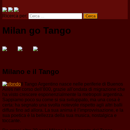
Ricerca per:
Milan go Tango
Milano e il Tango
Il Tango Argentino nasce nelle periferie di Buenos
Aires nel corso dell’800, grazie all’ondata di migrazione che
ha visto crescere esponenzialmente la metropoli argentina.
Sappiamo poco su come si sia sviluppato, ma una cosa è
certa: ha segnato una svolta notevole rispetto agli altri balli
diffusi fino ad allora. La sua anima è l’improvvisazione, e la
sua poetica è la bellezza della sua musica, nostalgica e
toccante.