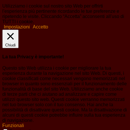
Utilizziamo i cookie sul nostro sito Web per offrirti
l'esperienza più pertinente ricordando le tue preferenze e
ripetendo le visite. Cliccando “Accetta” acconsenti all'uso di
TUTTI i cookie.
Impostazioni
Accetto
Chiudi
La tua Privacy è importante!
Questo sito Web utilizza i cookie per migliorare la tua
esperienza durante la navigazione nel sito Web. Di questi, i
cookie classificati come necessari vengono memorizzati nel
browser in quanto sono essenziali per il funzionamento delle
funzionalità di base del sito Web. Utilizziamo anche cookie
di terze parti che ci aiutano ad analizzare e capire come
utilizzi questo sito web. Questi cookie verranno memorizzati
nel tuo browser solo con il tuo consenso. Hai anche la
possibilità di disattivare questi cookie. Ma la disattivazione di
alcuni di questi cookie potrebbe influire sulla tua esperienza
di navigazione.
Funzionali