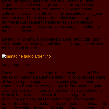
Da ormai oltre 20 anni Milano è innamorata del Tango
Argentino. Già alla fine degli anni ’90 i milanesi si sono
sentiti affascinati da questa danza, e la hanno potuta
coltivare grazie anche alle crescenti possibilità di viaggiare
in aereo a costi non più proibitivi. Molti maestri argentini in
tournée in Europa fanno stages ed esibizioni nei locali
milanesi e questo fornisce agli appassionati una ulteriore
fonte di ispirazione.
Da molti anni ormai è possibile ballare il Tango tutti i giorni in
città, studiarlo con insegnanti diversi, ed imparare stili anche
molto lontani fra loro.
tango argentino
Come tutti i fenomeni di moda, nel corso degli ultimi 25 anni,
migliaia di persone a Milano e dintorni si sono appassionate
al Tango e hanno seguito scuole, corsi, stages, hanno
viaggiato a Buenos Aires e ovunque in Europa per seguire
congressi e maestri internazionali, hanno visto spettacoli e
festival, hanno ballato nei vari locali, milongas, feste
pubbliche e private, persino hanno organizzato serate
danzanti clandestine per la strada, portandosi un altoparlante
a batterie e sfidando eventuali multe… Questo ha creato un