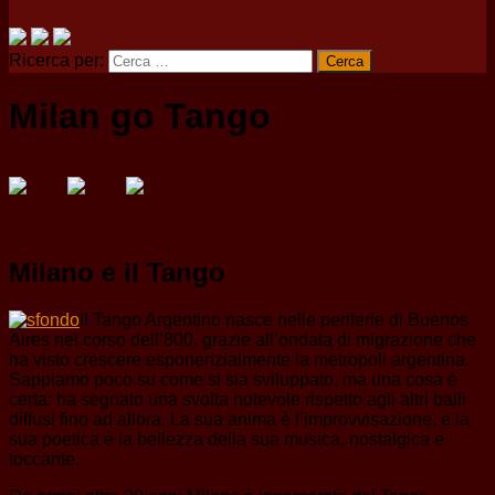
Ricerca per:
Milan go Tango
Milano e il Tango
Il Tango Argentino nasce nelle periferie di Buenos
Aires nel corso dell’800, grazie all’ondata di migrazione che
ha visto crescere esponenzialmente la metropoli argentina.
Sappiamo poco su come si sia sviluppato, ma una cosa è
certa: ha segnato una svolta notevole rispetto agli altri balli
diffusi fino ad allora. La sua anima è l’improvvisazione, e la
sua poetica è la bellezza della sua musica, nostalgica e
toccante.