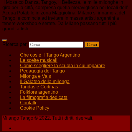
Il Mosaico Danza, Tangoy, il Bellezza, le mille milonghe in
giro per la città, compresa quella meravigliosa nei locali dell’
Acqua Potabile in zona Maggiolina. Milano si innamora del
Tango, e comincia ad invitare in massa artisti argentini a
tenere workshop e serate. Da Milano passano tutti i più
grandi artisti.
Ricerca per:
Che cos’è il Tango Argentino
Le scelte musicali
Come scegliere la scuola in cui imparare
Pedagogia del Tango
Milonga e Vals
Il Galateo della milonga
Tandas e Cortinas
Folklore argentino
La filmografia dedicata
Contatti
Cookie Policy
Milango Tango © 2022. Tutti i diritti riservati.