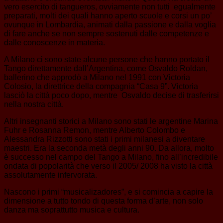
vero esercito di tangueros, ovviamente non tutti egualmente
preparati, molti dei quali hanno aperto scuole e corsi un po’
ovunque in Lombardia, animati dalla passione e dalla voglia
di fare anche se non sempre sostenuti dalle competenze e
dalle conoscenze in materia.
A Milano ci sono state alcune persone che hanno portato il
Tango direttamente dall’Argentina, come Osvaldo Roldan,
ballerino che approdò a Milano nel 1991 con Victoria
Colosio, la direttrice della compagnia “Casa 9”. Victoria
lasciò la città poco dopo, mentre Osvaldo decise di trasferirsi
nella nostra città.
Altri insegnanti storici a Milano sono stati le argentine Marina
Fuhr e Rosanna Remon, mentre Alberto Colombo e
Alessandra Rizzotti sono stati i primi milanesi a diventare
maestri. Era la seconda metà degli anni 90. Da allora, molto
è successo nel campo del Tango a Milano, fino all’incredibile
ondata di popolarità che verso il 2005/ 2008 ha visto la città
assolutamente infervorata.
Nascono i primi “musicalizadores”, e si comincia a capire la
dimensione a tutto tondo di questa forma d’arte, non solo
danza ma soprattutto musica e cultura.