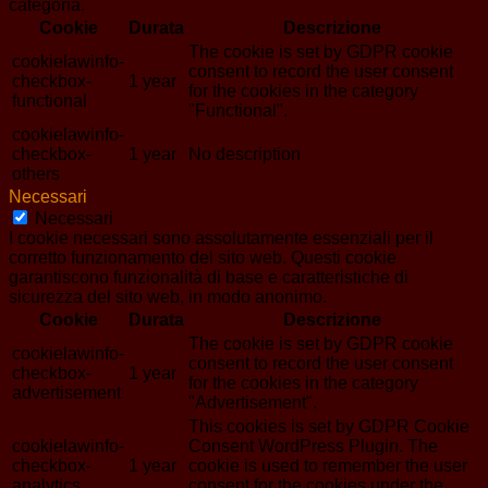
categoria.
Cookie
Durata
Descrizione
The cookie is set by GDPR cookie
cookielawinfo-
consent to record the user consent
checkbox-
1 year
for the cookies in the category
functional
"Functional".
cookielawinfo-
checkbox-
1 year
No description
others
Necessari
Necessari
I cookie necessari sono assolutamente essenziali per il
corretto funzionamento del sito web. Questi cookie
garantiscono funzionalità di base e caratteristiche di
sicurezza del sito web, in modo anonimo.
Cookie
Durata
Descrizione
The cookie is set by GDPR cookie
cookielawinfo-
consent to record the user consent
checkbox-
1 year
for the cookies in the category
advertisement
"Advertisement".
This cookies is set by GDPR Cookie
cookielawinfo-
Consent WordPress Plugin. The
checkbox-
1 year
cookie is used to remember the user
analytics
consent for the cookies under the