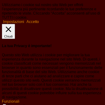
Utilizziamo i cookie sul nostro sito Web per offrirti
l'esperienza più pertinente ricordando le tue preferenze e
ripetendo le visite. Cliccando “Accetta” acconsenti all'uso di
TUTTI i cookie.
Impostazioni
Accetto
Chiudi
La tua Privacy è importante!
Questo sito Web utilizza i cookie per migliorare la tua
esperienza durante la navigazione nel sito Web. Di questi, i
cookie classificati come necessari vengono memorizzati nel
browser in quanto sono essenziali per il funzionamento delle
funzionalità di base del sito Web. Utilizziamo anche cookie
di terze parti che ci aiutano ad analizzare e capire come
utilizzi questo sito web. Questi cookie verranno memorizzati
nel tuo browser solo con il tuo consenso. Hai anche la
possibilità di disattivare questi cookie. Ma la disattivazione di
alcuni di questi cookie potrebbe influire sulla tua esperienza
di navigazione.
Funzionali