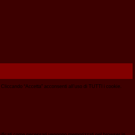
e. Cliccando “Accetta” acconsenti all'uso di TUTTI i cookie.
assificati come necessari vengono memorizzati nel browser in