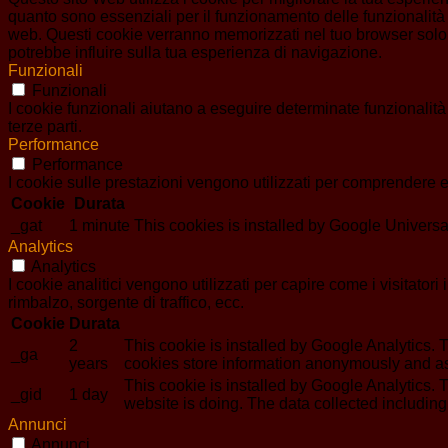
quanto sono essenziali per il funzionamento delle funzionalità 
web. Questi cookie verranno memorizzati nel tuo browser solo co
potrebbe influire sulla tua esperienza di navigazione.
Funzionali
Funzionali
I cookie funzionali aiutano a eseguire determinate funzionalità
terze parti.
Performance
Performance
I cookie sulle prestazioni vengono utilizzati per comprendere e 
Cookie
Durata
_gat
1 minute
This cookies is installed by Google Universal An
Analytics
Analytics
I cookie analitici vengono utilizzati per capire come i visitator
rimbalzo, sorgente di traffico, ecc.
Cookie
Durata
2
This cookie is installed by Google Analytics. T
_ga
years
cookies store information anonymously and as
This cookie is installed by Google Analytics. T
_gid
1 day
website is doing. The data collected includin
Annunci
Annunci