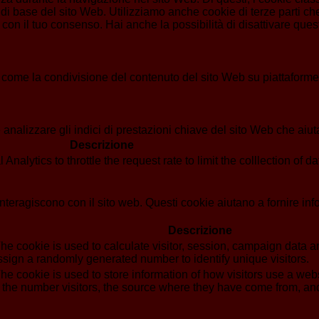
di base del sito Web. Utilizziamo anche cookie di terze parti che
n il tuo consenso. Hai anche la possibilità di disattivare questi
 come la condivisione del contenuto del sito Web su piattaforme d
analizzare gli indici di prestazioni chiave del sito Web che aiuta
Descrizione
alytics to throttle the request rate to limit the colllection of dat
i interagiscono con il sito web. Questi cookie aiutano a fornire in
Descrizione
he cookie is used to calculate visitor, session, campaign data and
sign a randomly generated number to identify unique visitors.
he cookie is used to store information of how visitors use a webs
g the number visitors, the source where they have come from, a