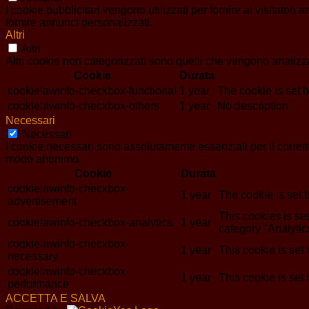
I cookie pubblicitari vengono utilizzati per fornire ai visitator
fornire annunci personalizzati.
Altri
Altri
Altri cookie non categorizzati sono quelli che vengono analizzat
Cookie
Durata
cookielawinfo-checkbox-functional
1 year
The cookie is set 
cookielawinfo-checkbox-others
1 year
No description
Necessari
Necessari
I cookie necessari sono assolutamente essenziali per il corrett
modo anonimo.
Cookie
Durata
cookielawinfo-checkbox-
1 year
The cookie is set 
advertisement
This cookies is s
cookielawinfo-checkbox-analytics
1 year
category "Analytic
cookielawinfo-checkbox-
1 year
This cookie is set
necessary
cookielawinfo-checkbox-
1 year
This cookie is set
performance
ACCETTA E SALVA