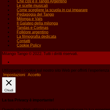
Che cos’è il Tango Argentino
Le scelte musicali
Come scegliere la scuola in cui imparare
Pedagogia del Tango
Milonga e Vals
Il Galateo della milonga
Tandas e Cortinas
Folklore argentino
La filmografia dedicata
Contatti
Cookie Policy
Milango Tango © 2022. Tutti i diritti riservati.
Utilizziamo i cookie sul nostro sito Web per offrirti l'esperienz
Impostazioni
Accetto
Chiudi
La tua Privacy è importante!
Questo sito Web utilizza i cookie per migliorare la tua esperi