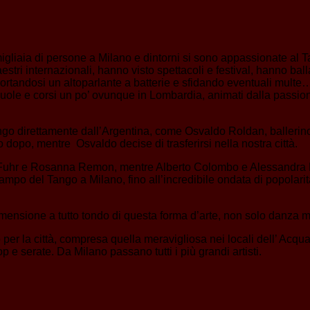
 migliaia di persone a Milano e dintorni si sono appassionate al 
i internazionali, hanno visto spettacoli e festival, hanno ballat
portandosi un altoparlante a batterie e sfidando eventuali mult
cuole e corsi un po’ ovunque in Lombardia, animati dalla passio
ngo direttamente dall’Argentina, come Osvaldo Roldan, ballerin
o dopo, mentre Osvaldo decise di trasferirsi nella nostra città.
na Fuhr e Rosanna Remon, mentre Alberto Colombo e Alessandra Riz
mpo del Tango a Milano, fino all’incredibile ondata di popolarit
imensione a tutto tondo di questa forma d’arte, non solo danza m
o per la città, compresa quella meravigliosa nei locali dell’ Acq
 e serate. Da Milano passano tutti i più grandi artisti.