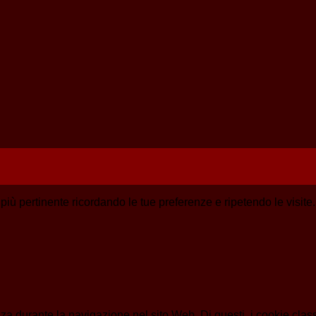
a più pertinente ricordando le tue preferenze e ripetendo le visit
enza durante la navigazione nel sito Web. Di questi, i cookie cl