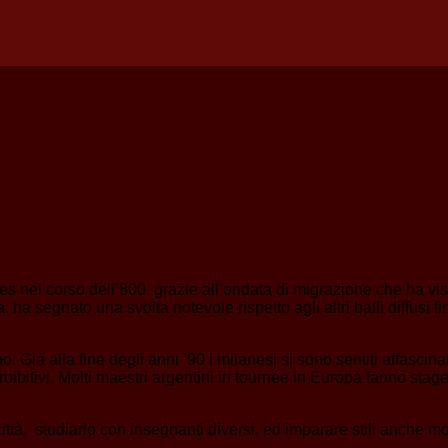
res nel corso dell’800, grazie all’ondata di migrazione che ha v
a segnato una svolta notevole rispetto agli altri balli diffusi f
 Già alla fine degli anni ’90 i milanesi si sono sentiti affascin
proibitivi. Molti maestri argentini in tournée in Europa fanno stag
città, studiarlo con insegnanti diversi, ed imparare stili anche mol