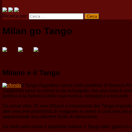
Ricerca per:
Milan go Tango
Milano e il Tango
Il Tango Argentino nasce nelle periferie di Buenos Ai
Sappiamo poco su come si sia sviluppato, ma una cosa è certa: h
poetica è la bellezza della sua musica, nostalgica e toccante.
Da ormai oltre 20 anni Milano è innamorata del Tango Argentino.
alle crescenti possibilità di viaggiare in aereo a costi non più 
appassionati una ulteriore fonte di ispirazione.
Da molti anni ormai è possibile ballare il Tango tutti i giorni in 