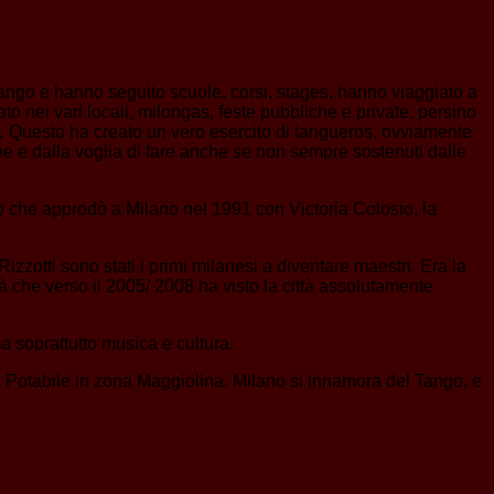
Tango e hanno seguito scuole, corsi, stages, hanno viaggiato a
o nei vari locali, milongas, feste pubbliche e private, persino
e… Questo ha creato un vero esercito di tangueros, ovviamente
ne e dalla voglia di fare anche se non sempre sostenuti dalle
o che approdò a Milano nel 1991 con Victoria Colosio, la
zotti sono stati i primi milanesi a diventare maestri. Era la
à che verso il 2005/ 2008 ha visto la città assolutamente
a soprattutto musica e cultura.
ua Potabile in zona Maggiolina. Milano si innamora del Tango, e