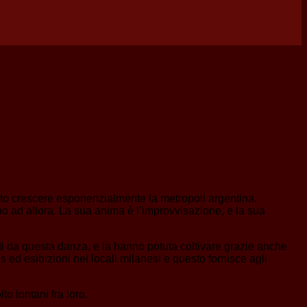
isto crescere esponenzialmente la metropoli argentina.
ino ad allora. La sua anima è l’improvvisazione, e la sua
ati da questa danza, e la hanno potuta coltivare grazie anche
es ed esibizioni nei locali milanesi e questo fornisce agli
to lontani fra loro.