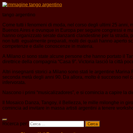
tango argentino
Come tutti i fenomeni di moda, nel corso degli ultimi 25 anni,
Buenos Aires e ovunque in Europa per seguire congressi e maestr
hanno organizzato serate danzanti clandestine per la strada, 
non tutti egualmente preparati, molti dei quali hanno aperto s
competenze e dalle conoscenze in materia.
A Milano ci sono state alcune persone che hanno portato il Ta
direttrice della compagnia “Casa 9”. Victoria lasciò la città poc
Altri insegnanti storici a Milano sono stati le argentine Mari
seconda metà degli anni 90. Da allora, molto è successo nel ca
infervorata.
Nascono i primi “musicalizadores”, e si comincia a capire la d
Il Mosaico Danza, Tangoy, il Bellezza, le mille milonghe in gir
comincia ad invitare in massa artisti argentini a tenere workshop
Ricerca per: