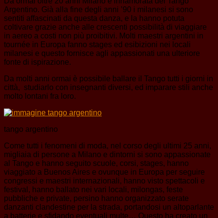
Da ormai oltre 20 anni Milano è innamorata del Tango
Argentino. Già alla fine degli anni ’90 i milanesi si sono
sentiti affascinati da questa danza, e la hanno potuta
coltivare grazie anche alle crescenti possibilità di viaggiare
in aereo a costi non più proibitivi. Molti maestri argentini in
tournée in Europa fanno stages ed esibizioni nei locali
milanesi e questo fornisce agli appassionati una ulteriore
fonte di ispirazione.
Da molti anni ormai è possibile ballare il Tango tutti i giorni in
città, studiarlo con insegnanti diversi, ed imparare stili anche
molto lontani fra loro.
tango argentino
Come tutti i fenomeni di moda, nel corso degli ultimi 25 anni,
migliaia di persone a Milano e dintorni si sono appassionate
al Tango e hanno seguito scuole, corsi, stages, hanno
viaggiato a Buenos Aires e ovunque in Europa per seguire
congressi e maestri internazionali, hanno visto spettacoli e
festival, hanno ballato nei vari locali, milongas, feste
pubbliche e private, persino hanno organizzato serate
danzanti clandestine per la strada, portandosi un altoparlante
a batterie e sfidando eventuali multe… Questo ha creato un