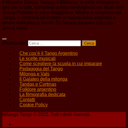
Il Mosaico Danza, Tangoy, il Bellezza, le mille milonghe in
giro per la città, compresa quella meravigliosa nei locali dell’
Acqua Potabile in zona Maggiolina. Milano si innamora del
Tango, e comincia ad invitare in massa artisti argentini a
tenere workshop e serate. Da Milano passano tutti i più
grandi artisti.
Ricerca per:
Che cos’è il Tango Argentino
Le scelte musicali
Come scegliere la scuola in cui imparare
Pedagogia del Tango
Milonga e Vals
Il Galateo della milonga
Tandas e Cortinas
Folklore argentino
La filmografia dedicata
Contatti
Cookie Policy
Milango Tango © 2022. Tutti i diritti riservati.