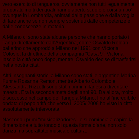
vero esercito di tangueros, ovviamente non tutti egualmente
preparati, molti dei quali hanno aperto scuole e corsi un po’
ovunque in Lombardia, animati dalla passione e dalla voglia
di fare anche se non sempre sostenuti dalle competenze e
dalle conoscenze in materia.
A Milano ci sono state alcune persone che hanno portato il
Tango direttamente dall’Argentina, come Osvaldo Roldan,
ballerino che approdò a Milano nel 1991 con Victoria
Colosio, la direttrice della compagnia “Casa 9”. Victoria
lasciò la città poco dopo, mentre Osvaldo decise di trasferirsi
nella nostra città.
Altri insegnanti storici a Milano sono stati le argentine Marina
Fuhr e Rosanna Remon, mentre Alberto Colombo e
Alessandra Rizzotti sono stati i primi milanesi a diventare
maestri. Era la seconda metà degli anni 90. Da allora, molto
è successo nel campo del Tango a Milano, fino all’incredibile
ondata di popolarità che verso il 2005/ 2008 ha visto la città
assolutamente infervorata.
Nascono i primi “musicalizadores”, e si comincia a capire la
dimensione a tutto tondo di questa forma d’arte, non solo
danza ma soprattutto musica e cultura.