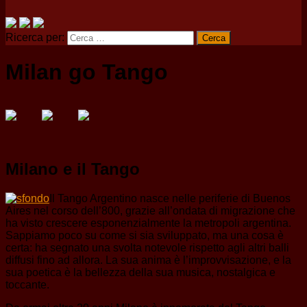
Ricerca per:
Milan go Tango
Milano e il Tango
Il Tango Argentino nasce nelle periferie di Buenos
Aires nel corso dell’800, grazie all’ondata di migrazione che
ha visto crescere esponenzialmente la metropoli argentina.
Sappiamo poco su come si sia sviluppato, ma una cosa è
certa: ha segnato una svolta notevole rispetto agli altri balli
diffusi fino ad allora. La sua anima è l’improvvisazione, e la
sua poetica è la bellezza della sua musica, nostalgica e
toccante.