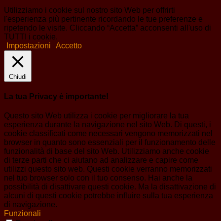
Utilizziamo i cookie sul nostro sito Web per offrirti
l'esperienza più pertinente ricordando le tue preferenze e
ripetendo le visite. Cliccando “Accetta” acconsenti all'uso di
TUTTI i cookie.
Impostazioni
Accetto
Chiudi
La tua Privacy è importante!
Questo sito Web utilizza i cookie per migliorare la tua
esperienza durante la navigazione nel sito Web. Di questi, i
cookie classificati come necessari vengono memorizzati nel
browser in quanto sono essenziali per il funzionamento delle
funzionalità di base del sito Web. Utilizziamo anche cookie
di terze parti che ci aiutano ad analizzare e capire come
utilizzi questo sito web. Questi cookie verranno memorizzati
nel tuo browser solo con il tuo consenso. Hai anche la
possibilità di disattivare questi cookie. Ma la disattivazione di
alcuni di questi cookie potrebbe influire sulla tua esperienza
di navigazione.
Funzionali