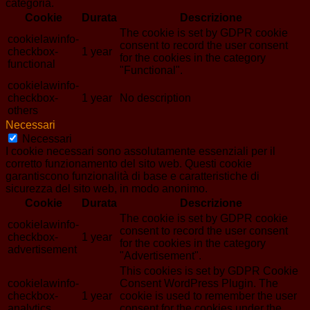
categoria.
Cookie
Durata
Descrizione
The cookie is set by GDPR cookie
cookielawinfo-
consent to record the user consent
checkbox-
1 year
for the cookies in the category
functional
"Functional".
cookielawinfo-
checkbox-
1 year
No description
others
Necessari
Necessari
I cookie necessari sono assolutamente essenziali per il
corretto funzionamento del sito web. Questi cookie
garantiscono funzionalità di base e caratteristiche di
sicurezza del sito web, in modo anonimo.
Cookie
Durata
Descrizione
The cookie is set by GDPR cookie
cookielawinfo-
consent to record the user consent
checkbox-
1 year
for the cookies in the category
advertisement
"Advertisement".
This cookies is set by GDPR Cookie
cookielawinfo-
Consent WordPress Plugin. The
checkbox-
1 year
cookie is used to remember the user
analytics
consent for the cookies under the