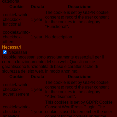
categoria.
Cookie
Durata
Descrizione
The cookie is set by GDPR cookie
cookielawinfo-
consent to record the user consent
checkbox-
1 year
for the cookies in the category
functional
"Functional".
cookielawinfo-
checkbox-
1 year
No description
others
Necessari
Necessari
I cookie necessari sono assolutamente essenziali per il
corretto funzionamento del sito web. Questi cookie
garantiscono funzionalità di base e caratteristiche di
sicurezza del sito web, in modo anonimo.
Cookie
Durata
Descrizione
The cookie is set by GDPR cookie
cookielawinfo-
consent to record the user consent
checkbox-
1 year
for the cookies in the category
advertisement
"Advertisement".
This cookies is set by GDPR Cookie
cookielawinfo-
Consent WordPress Plugin. The
checkbox-
1 year
cookie is used to remember the user
analytics
consent for the cookies under the