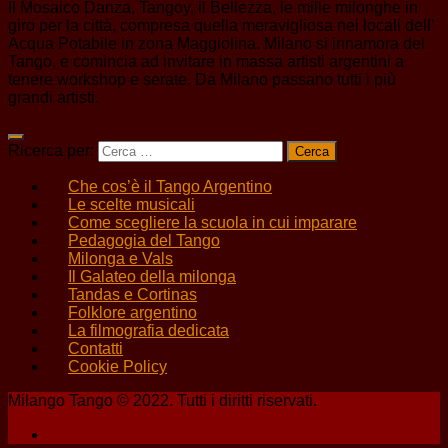
Il Mosaico Danza, Tangoy, il Bellezza, le mille milonghe in
giro per la città, compresa quella meravigliosa nei locali dell’
Acqua Potabile in zona Maggiolina. Milano si innamora del
Tango, e comincia ad invitare in massa artisti argentini a
tenere workshop e serate. Da Milano passano tutti i più
grandi artisti.
Ricerca per:
Che cos’è il Tango Argentino
Le scelte musicali
Come scegliere la scuola in cui imparare
Pedagogia del Tango
Milonga e Vals
Il Galateo della milonga
Tandas e Cortinas
Folklore argentino
La filmografia dedicata
Contatti
Cookie Policy
Milango Tango © 2022. Tutti i diritti riservati.