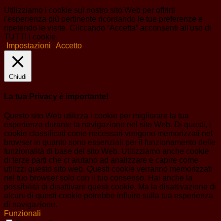
Utilizziamo i cookie sul nostro sito Web per offrirti
l'esperienza più pertinente ricordando le tue preferenze e
ripetendo le visite. Cliccando “Accetta” acconsenti all'uso di
TUTTI i cookie.
Impostazioni
Accetto
Chiudi
La tua Privacy è importante!
Questo sito Web utilizza i cookie per migliorare la tua
esperienza durante la navigazione nel sito Web. Di questi, i
cookie classificati come necessari vengono memorizzati nel
browser in quanto sono essenziali per il funzionamento delle
funzionalità di base del sito Web. Utilizziamo anche cookie
di terze parti che ci aiutano ad analizzare e capire come
utilizzi questo sito web. Questi cookie verranno memorizzati
nel tuo browser solo con il tuo consenso. Hai anche la
possibilità di disattivare questi cookie. Ma la disattivazione di
alcuni di questi cookie potrebbe influire sulla tua esperienza
di navigazione.
Funzionali