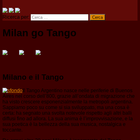
Ricerca per:
Milan go Tango
Milano e il Tango
Il Tango Argentino nasce nelle periferie di Buenos
Aires nel corso dell’800, grazie all’ondata di migrazione che
ha visto crescere esponenzialmente la metropoli argentina.
Sappiamo poco su come si sia sviluppato, ma una cosa è
certa: ha segnato una svolta notevole rispetto agli altri balli
diffusi fino ad allora. La sua anima è l’improvvisazione, e la
sua poetica è la bellezza della sua musica, nostalgica e
toccante.