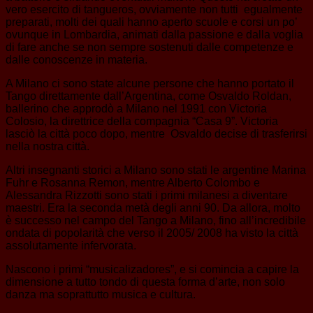
vero esercito di tangueros, ovviamente non tutti egualmente
preparati, molti dei quali hanno aperto scuole e corsi un po’
ovunque in Lombardia, animati dalla passione e dalla voglia
di fare anche se non sempre sostenuti dalle competenze e
dalle conoscenze in materia.
A Milano ci sono state alcune persone che hanno portato il
Tango direttamente dall’Argentina, come Osvaldo Roldan,
ballerino che approdò a Milano nel 1991 con Victoria
Colosio, la direttrice della compagnia “Casa 9”. Victoria
lasciò la città poco dopo, mentre Osvaldo decise di trasferirsi
nella nostra città.
Altri insegnanti storici a Milano sono stati le argentine Marina
Fuhr e Rosanna Remon, mentre Alberto Colombo e
Alessandra Rizzotti sono stati i primi milanesi a diventare
maestri. Era la seconda metà degli anni 90. Da allora, molto
è successo nel campo del Tango a Milano, fino all’incredibile
ondata di popolarità che verso il 2005/ 2008 ha visto la città
assolutamente infervorata.
Nascono i primi “musicalizadores”, e si comincia a capire la
dimensione a tutto tondo di questa forma d’arte, non solo
danza ma soprattutto musica e cultura.