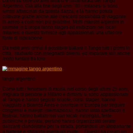
Da ormai oltre 20 anni Milano è innamorata del Tango
Argentino. Già alla fine degli anni ’90 i milanesi si sono
sentiti affascinati da questa danza, e la hanno potuta
coltivare grazie anche alle crescenti possibilità di viaggiare
in aereo a costi non più proibitivi. Molti maestri argentini in
tournée in Europa fanno stages ed esibizioni nei locali
milanesi e questo fornisce agli appassionati una ulteriore
fonte di ispirazione.
Da molti anni ormai è possibile ballare il Tango tutti i giorni in
città, studiarlo con insegnanti diversi, ed imparare stili anche
molto lontani fra loro.
tango argentino
Come tutti i fenomeni di moda, nel corso degli ultimi 25 anni,
migliaia di persone a Milano e dintorni si sono appassionate
al Tango e hanno seguito scuole, corsi, stages, hanno
viaggiato a Buenos Aires e ovunque in Europa per seguire
congressi e maestri internazionali, hanno visto spettacoli e
festival, hanno ballato nei vari locali, milongas, feste
pubbliche e private, persino hanno organizzato serate
danzanti clandestine per la strada, portandosi un altoparlante
a batterie e sfidando eventuali multe… Questo ha creato un