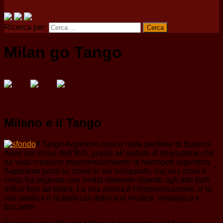
Ricerca per:
Milan go Tango
Milano e il Tango
Il Tango Argentino nasce nelle periferie di Buenos
Aires nel corso dell’800, grazie all’ondata di migrazione che
ha visto crescere esponenzialmente la metropoli argentina.
Sappiamo poco su come si sia sviluppato, ma una cosa è
certa: ha segnato una svolta notevole rispetto agli altri balli
diffusi fino ad allora. La sua anima è l’improvvisazione, e la
sua poetica è la bellezza della sua musica, nostalgica e
toccante.