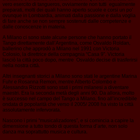
vero esercito di tangueros, ovviamente non tutti egualmente
preparati, molti dei quali hanno aperto scuole e corsi un po’
ovunque in Lombardia, animati dalla passione e dalla voglia
di fare anche se non sempre sostenuti dalle competenze e
dalle conoscenze in materia.
A Milano ci sono state alcune persone che hanno portato il
Tango direttamente dall’Argentina, come Osvaldo Roldan,
ballerino che approdò a Milano nel 1991 con Victoria
Colosio, la direttrice della compagnia “Casa 9”. Victoria
lasciò la città poco dopo, mentre Osvaldo decise di trasferirsi
nella nostra città.
Altri insegnanti storici a Milano sono stati le argentine Marina
Fuhr e Rosanna Remon, mentre Alberto Colombo e
Alessandra Rizzotti sono stati i primi milanesi a diventare
maestri. Era la seconda metà degli anni 90. Da allora, molto
è successo nel campo del Tango a Milano, fino all’incredibile
ondata di popolarità che verso il 2005/ 2008 ha visto la città
assolutamente infervorata.
Nascono i primi “musicalizadores”, e si comincia a capire la
dimensione a tutto tondo di questa forma d’arte, non solo
danza ma soprattutto musica e cultura.