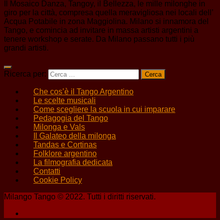
Il Mosaico Danza, Tangoy, il Bellezza, le mille milonghe in
giro per la città, compresa quella meravigliosa nei locali dell’
Acqua Potabile in zona Maggiolina. Milano si innamora del
Tango, e comincia ad invitare in massa artisti argentini a
tenere workshop e serate. Da Milano passano tutti i più
grandi artisti.
Ricerca per:
Che cos’è il Tango Argentino
Le scelte musicali
Come scegliere la scuola in cui imparare
Pedagogia del Tango
Milonga e Vals
Il Galateo della milonga
Tandas e Cortinas
Folklore argentino
La filmografia dedicata
Contatti
Cookie Policy
Milango Tango © 2022. Tutti i diritti riservati.