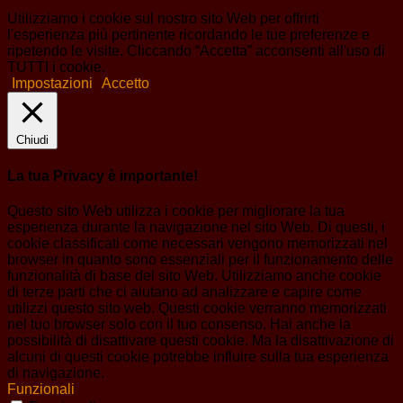
Utilizziamo i cookie sul nostro sito Web per offrirti
l'esperienza più pertinente ricordando le tue preferenze e
ripetendo le visite. Cliccando “Accetta” acconsenti all'uso di
TUTTI i cookie.
Impostazioni
Accetto
Chiudi
La tua Privacy è importante!
Questo sito Web utilizza i cookie per migliorare la tua
esperienza durante la navigazione nel sito Web. Di questi, i
cookie classificati come necessari vengono memorizzati nel
browser in quanto sono essenziali per il funzionamento delle
funzionalità di base del sito Web. Utilizziamo anche cookie
di terze parti che ci aiutano ad analizzare e capire come
utilizzi questo sito web. Questi cookie verranno memorizzati
nel tuo browser solo con il tuo consenso. Hai anche la
possibilità di disattivare questi cookie. Ma la disattivazione di
alcuni di questi cookie potrebbe influire sulla tua esperienza
di navigazione.
Funzionali