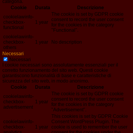
categoria.
Cookie
Durata
Descrizione
The cookie is set by GDPR cookie
cookielawinfo-
consent to record the user consent
checkbox-
1 year
for the cookies in the category
functional
"Functional".
cookielawinfo-
checkbox-
1 year
No description
others
Necessari
Necessari
I cookie necessari sono assolutamente essenziali per il
corretto funzionamento del sito web. Questi cookie
garantiscono funzionalità di base e caratteristiche di
sicurezza del sito web, in modo anonimo.
Cookie
Durata
Descrizione
The cookie is set by GDPR cookie
cookielawinfo-
consent to record the user consent
checkbox-
1 year
for the cookies in the category
advertisement
"Advertisement".
This cookies is set by GDPR Cookie
cookielawinfo-
Consent WordPress Plugin. The
checkbox-
1 year
cookie is used to remember the user
analytics
consent for the cookies under the