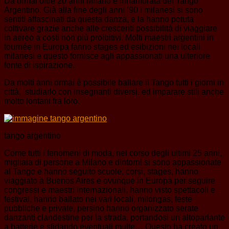
Da ormai oltre 20 anni Milano è innamorata del Tango
Argentino. Già alla fine degli anni ’90 i milanesi si sono
sentiti affascinati da questa danza, e la hanno potuta
coltivare grazie anche alle crescenti possibilità di viaggiare
in aereo a costi non più proibitivi. Molti maestri argentini in
tournée in Europa fanno stages ed esibizioni nei locali
milanesi e questo fornisce agli appassionati una ulteriore
fonte di ispirazione.
Da molti anni ormai è possibile ballare il Tango tutti i giorni in
città, studiarlo con insegnanti diversi, ed imparare stili anche
molto lontani fra loro.
tango argentino
Come tutti i fenomeni di moda, nel corso degli ultimi 25 anni,
migliaia di persone a Milano e dintorni si sono appassionate
al Tango e hanno seguito scuole, corsi, stages, hanno
viaggiato a Buenos Aires e ovunque in Europa per seguire
congressi e maestri internazionali, hanno visto spettacoli e
festival, hanno ballato nei vari locali, milongas, feste
pubbliche e private, persino hanno organizzato serate
danzanti clandestine per la strada, portandosi un altoparlante
a batterie e sfidando eventuali multe… Questo ha creato un