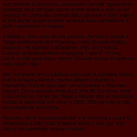
vero esercito di tangueros, ovviamente non tutti egualmente
preparati, molti dei quali hanno aperto scuole e corsi un po’
ovunque in Lombardia, animati dalla passione e dalla voglia
di fare anche se non sempre sostenuti dalle competenze e
dalle conoscenze in materia.
A Milano ci sono state alcune persone che hanno portato il
Tango direttamente dall’Argentina, come Osvaldo Roldan,
ballerino che approdò a Milano nel 1991 con Victoria
Colosio, la direttrice della compagnia “Casa 9”. Victoria
lasciò la città poco dopo, mentre Osvaldo decise di trasferirsi
nella nostra città.
Altri insegnanti storici a Milano sono stati le argentine Marina
Fuhr e Rosanna Remon, mentre Alberto Colombo e
Alessandra Rizzotti sono stati i primi milanesi a diventare
maestri. Era la seconda metà degli anni 90. Da allora, molto
è successo nel campo del Tango a Milano, fino all’incredibile
ondata di popolarità che verso il 2005/ 2008 ha visto la città
assolutamente infervorata.
Nascono i primi “musicalizadores”, e si comincia a capire la
dimensione a tutto tondo di questa forma d’arte, non solo
danza ma soprattutto musica e cultura.