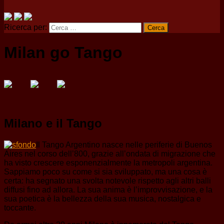
Ricerca per:
Milan go Tango
Milano e il Tango
Il Tango Argentino nasce nelle periferie di Buenos
Aires nel corso dell’800, grazie all’ondata di migrazione che
ha visto crescere esponenzialmente la metropoli argentina.
Sappiamo poco su come si sia sviluppato, ma una cosa è
certa: ha segnato una svolta notevole rispetto agli altri balli
diffusi fino ad allora. La sua anima è l’improvvisazione, e la
sua poetica è la bellezza della sua musica, nostalgica e
toccante.