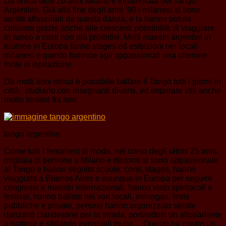
Da ormai oltre 20 anni Milano è innamorata del Tango
Argentino. Già alla fine degli anni ’90 i milanesi si sono
sentiti affascinati da questa danza, e la hanno potuta
coltivare grazie anche alle crescenti possibilità di viaggiare
in aereo a costi non più proibitivi. Molti maestri argentini in
tournée in Europa fanno stages ed esibizioni nei locali
milanesi e questo fornisce agli appassionati una ulteriore
fonte di ispirazione.
Da molti anni ormai è possibile ballare il Tango tutti i giorni in
città, studiarlo con insegnanti diversi, ed imparare stili anche
molto lontani fra loro.
tango argentino
Come tutti i fenomeni di moda, nel corso degli ultimi 25 anni,
migliaia di persone a Milano e dintorni si sono appassionate
al Tango e hanno seguito scuole, corsi, stages, hanno
viaggiato a Buenos Aires e ovunque in Europa per seguire
congressi e maestri internazionali, hanno visto spettacoli e
festival, hanno ballato nei vari locali, milongas, feste
pubbliche e private, persino hanno organizzato serate
danzanti clandestine per la strada, portandosi un altoparlante
a batterie e sfidando eventuali multe… Questo ha creato un