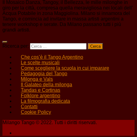
Il Mosaico Danza, Tangoy, il Bellezza, le mille milonghe in
giro per la città, compresa quella meravigliosa nei locali dell’
Acqua Potabile in zona Maggiolina. Milano si innamora del
Tango, e comincia ad invitare in massa artisti argentini a
tenere workshop e serate. Da Milano passano tutti i più
grandi artisti.
Ricerca per:
Che cos’è il Tango Argentino
Le scelte musicali
Come scegliere la scuola in cui imparare
Pedagogia del Tango
Milonga e Vals
Il Galateo della milonga
Tandas e Cortinas
Folklore argentino
La filmografia dedicata
Contatti
Cookie Policy
Milango Tango © 2022. Tutti i diritti riservati.