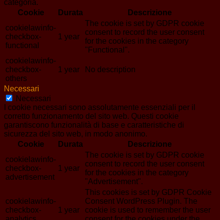
categoria.
Cookie
Durata
Descrizione
The cookie is set by GDPR cookie
cookielawinfo-
consent to record the user consent
checkbox-
1 year
for the cookies in the category
functional
"Functional".
cookielawinfo-
checkbox-
1 year
No description
others
Necessari
Necessari
I cookie necessari sono assolutamente essenziali per il
corretto funzionamento del sito web. Questi cookie
garantiscono funzionalità di base e caratteristiche di
sicurezza del sito web, in modo anonimo.
Cookie
Durata
Descrizione
The cookie is set by GDPR cookie
cookielawinfo-
consent to record the user consent
checkbox-
1 year
for the cookies in the category
advertisement
"Advertisement".
This cookies is set by GDPR Cookie
cookielawinfo-
Consent WordPress Plugin. The
checkbox-
1 year
cookie is used to remember the user
analytics
consent for the cookies under the