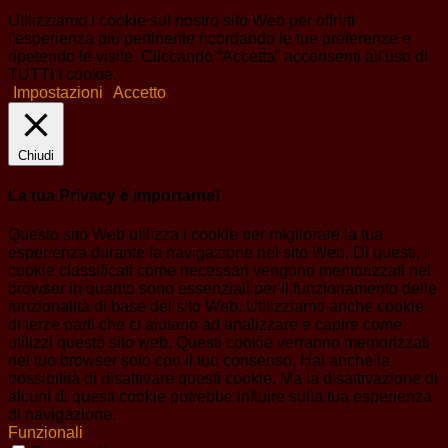
Utilizziamo i cookie sul nostro sito Web per offrirti
l'esperienza più pertinente ricordando le tue preferenze e
ripetendo le visite. Cliccando “Accetta” acconsenti all'uso di
TUTTI i cookie.
Impostazioni
Accetto
Chiudi
La tua Privacy è importante!
Questo sito Web utilizza i cookie per migliorare la tua
esperienza durante la navigazione nel sito Web. Di questi, i
cookie classificati come necessari vengono memorizzati nel
browser in quanto sono essenziali per il funzionamento delle
funzionalità di base del sito Web. Utilizziamo anche cookie
di terze parti che ci aiutano ad analizzare e capire come
utilizzi questo sito web. Questi cookie verranno memorizzati
nel tuo browser solo con il tuo consenso. Hai anche la
possibilità di disattivare questi cookie. Ma la disattivazione di
alcuni di questi cookie potrebbe influire sulla tua esperienza
di navigazione.
Funzionali