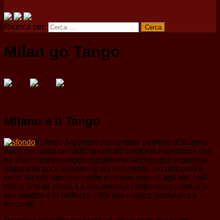
Ricerca per:
Milan go Tango
Milano e il Tango
Il Tango Argentino nasce nelle periferie di Buenos
Aires nel corso dell’800, grazie all’ondata di migrazione che
ha visto crescere esponenzialmente la metropoli argentina.
Sappiamo poco su come si sia sviluppato, ma una cosa è
certa: ha segnato una svolta notevole rispetto agli altri balli
diffusi fino ad allora. La sua anima è l’improvvisazione, e la
sua poetica è la bellezza della sua musica, nostalgica e
toccante.