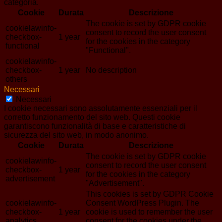
categoria.
Cookie
Durata
Descrizione
The cookie is set by GDPR cookie
cookielawinfo-
consent to record the user consent
checkbox-
1 year
for the cookies in the category
functional
"Functional".
cookielawinfo-
checkbox-
1 year
No description
others
Necessari
Necessari
I cookie necessari sono assolutamente essenziali per il
corretto funzionamento del sito web. Questi cookie
garantiscono funzionalità di base e caratteristiche di
sicurezza del sito web, in modo anonimo.
Cookie
Durata
Descrizione
The cookie is set by GDPR cookie
cookielawinfo-
consent to record the user consent
checkbox-
1 year
for the cookies in the category
advertisement
"Advertisement".
This cookies is set by GDPR Cookie
cookielawinfo-
Consent WordPress Plugin. The
checkbox-
1 year
cookie is used to remember the user
analytics
consent for the cookies under the