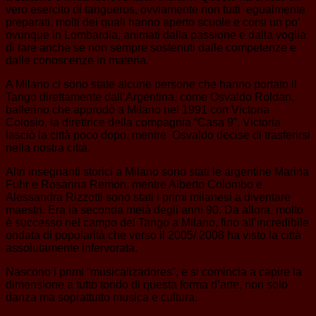
vero esercito di tangueros, ovviamente non tutti egualmente
preparati, molti dei quali hanno aperto scuole e corsi un po’
ovunque in Lombardia, animati dalla passione e dalla voglia
di fare anche se non sempre sostenuti dalle competenze e
dalle conoscenze in materia.
A Milano ci sono state alcune persone che hanno portato il
Tango direttamente dall’Argentina, come Osvaldo Roldan,
ballerino che approdò a Milano nel 1991 con Victoria
Colosio, la direttrice della compagnia “Casa 9”. Victoria
lasciò la città poco dopo, mentre Osvaldo decise di trasferirsi
nella nostra città.
Altri insegnanti storici a Milano sono stati le argentine Marina
Fuhr e Rosanna Remon, mentre Alberto Colombo e
Alessandra Rizzotti sono stati i primi milanesi a diventare
maestri. Era la seconda metà degli anni 90. Da allora, molto
è successo nel campo del Tango a Milano, fino all’incredibile
ondata di popolarità che verso il 2005/ 2008 ha visto la città
assolutamente infervorata.
Nascono i primi “musicalizadores”, e si comincia a capire la
dimensione a tutto tondo di questa forma d’arte, non solo
danza ma soprattutto musica e cultura.