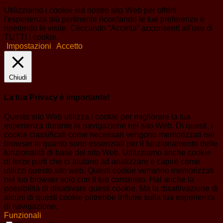
Utilizziamo i cookie sul nostro sito Web per offrirti
l'esperienza più pertinente ricordando le tue preferenze e
ripetendo le visite. Cliccando “Accetta” acconsenti all'uso di
TUTTI i cookie.
Impostazioni
Accetto
Chiudi
La tua Privacy è importante!
Questo sito Web utilizza i cookie per migliorare la tua
esperienza durante la navigazione nel sito Web. Di questi, i
cookie classificati come necessari vengono memorizzati nel
browser in quanto sono essenziali per il funzionamento delle
funzionalità di base del sito Web. Utilizziamo anche cookie
di terze parti che ci aiutano ad analizzare e capire come
utilizzi questo sito web. Questi cookie verranno memorizzati
nel tuo browser solo con il tuo consenso. Hai anche la
possibilità di disattivare questi cookie. Ma la disattivazione di
alcuni di questi cookie potrebbe influire sulla tua esperienza
di navigazione.
Funzionali