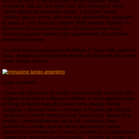
Da ormai oltre 20 anni Milano è innamorata del Tango
Argentino. Già alla fine degli anni ’90 i milanesi si sono
sentiti affascinati da questa danza, e la hanno potuta
coltivare grazie anche alle crescenti possibilità di viaggiare
in aereo a costi non più proibitivi. Molti maestri argentini in
tournée in Europa fanno stages ed esibizioni nei locali
milanesi e questo fornisce agli appassionati una ulteriore
fonte di ispirazione.
Da molti anni ormai è possibile ballare il Tango tutti i giorni in
città, studiarlo con insegnanti diversi, ed imparare stili anche
molto lontani fra loro.
tango argentino
Come tutti i fenomeni di moda, nel corso degli ultimi 25 anni,
migliaia di persone a Milano e dintorni si sono appassionate
al Tango e hanno seguito scuole, corsi, stages, hanno
viaggiato a Buenos Aires e ovunque in Europa per seguire
congressi e maestri internazionali, hanno visto spettacoli e
festival, hanno ballato nei vari locali, milongas, feste
pubbliche e private, persino hanno organizzato serate
danzanti clandestine per la strada, portandosi un altoparlante
a batterie e sfidando eventuali multe… Questo ha creato un