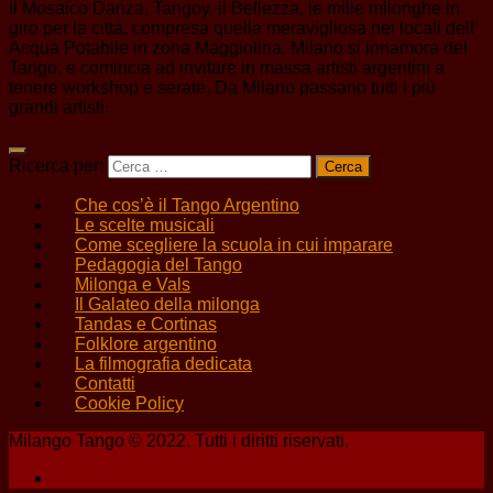
Il Mosaico Danza, Tangoy, il Bellezza, le mille milonghe in
giro per la città, compresa quella meravigliosa nei locali dell’
Acqua Potabile in zona Maggiolina. Milano si innamora del
Tango, e comincia ad invitare in massa artisti argentini a
tenere workshop e serate. Da Milano passano tutti i più
grandi artisti.
Ricerca per:
Che cos’è il Tango Argentino
Le scelte musicali
Come scegliere la scuola in cui imparare
Pedagogia del Tango
Milonga e Vals
Il Galateo della milonga
Tandas e Cortinas
Folklore argentino
La filmografia dedicata
Contatti
Cookie Policy
Milango Tango © 2022. Tutti i diritti riservati.